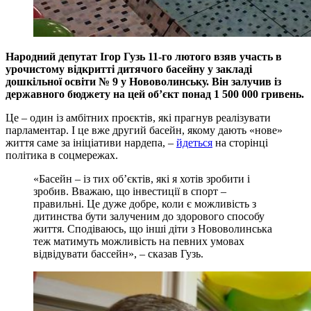
Народний депутат Ігор Гузь 11-го лютого взяв участь в
урочистому відкритті дитячого басейну у закладі
дошкільної освіти № 9 у Нововолинську. Він залучив із
державного бюджету на цей об’єкт понад 1 500 000 гривень.
Це – один із амбітних проєктів, які прагнув реалізувати
парламентар. І це вже другий басейн, якому дають «нове»
життя саме за ініціативи нардепа, –
йдеться
на сторінці
політика в соцмережах.
«Басейн – із тих об’єктів, які я хотів зробити і
зробив. Вважаю, що інвестиції в спорт –
правильні. Це дуже добре, коли є можливість з
дитинства бути залученим до здорового способу
життя. Сподіваюсь, що інші діти з Нововолинська
теж матимуть можливість на певних умовах
відвідувати бассейн», – сказав Гузь.