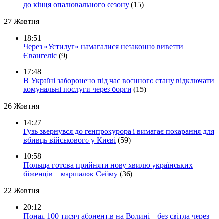
до кінця опалювального сезону
(15)
27 Жовтня
18:51
Через «Устилуг» намагалися незаконно вивезти
Євангеліє
(9)
17:48
В Україні заборонено під час воєнного стану відключати
комунальні послуги через борги
(15)
26 Жовтня
14:27
Гузь звернувся до генпрокурора і вимагає покарання для
вбивць військового у Києві
(59)
10:58
Польща готова прийняти нову хвилю українських
біженців – маршалок Сейму
(36)
22 Жовтня
20:12
Понад 100 тисяч абонентів на Волині – без світла через