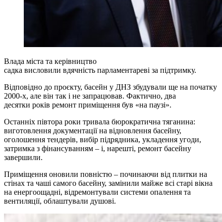
Влада міста та керівництво
садка висловили вдячність парламентареві за підтримку.
Відповідно до проєкту, басейн у ДНЗ збудували ще на початку
2000-х, але він так і не запрацював. Фактично, два
десятки років ремонт приміщення був «на паузі».
Останніх півтора роки тривала бюрократична тяганина:
виготовлення документації на відновлення басейну,
оголошення тендерів, вибір підрядника, укладення угоди,
затримка з фінансуванням – і, нарешті, ремонт басейну
завершили.
Приміщення оновили повністю – починаючи від плитки на
стінах та чаші самого басейну, замінили майже всі старі вікна
на енергоощадні, відремонтували системи опалення та
вентиляції, облаштували душові.