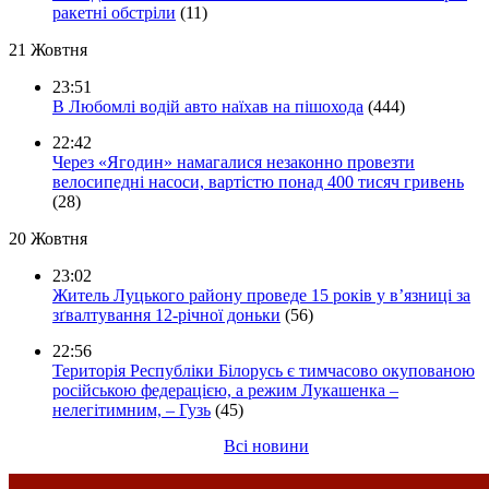
ракетні обстріли
(11)
21 Жовтня
23:51
В Любомлі водій авто наїхав на пішохода
(444)
22:42
Через «Ягодин» намагалися незаконно провезти
велосипедні насоси, вартістю понад 400 тисяч гривень
(28)
20 Жовтня
23:02
Житель Луцького району проведе 15 років у в’язниці за
зґвалтування 12-річної доньки
(56)
22:56
Територія Республіки Білорусь є тимчасово окупованою
російською федерацією, а режим Лукашенка –
нелегітимним, – Гузь
(45)
Всі новини