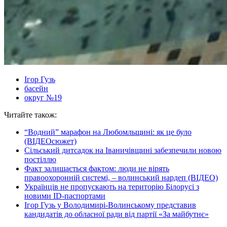
Ігор Гузь
басейн
округ №19
Читайте також:
“Водний” марафон на Любомльщині: як це було
(ВІДЕОсюжет)
Сільський дитсадок на Іваничівщині забезпечили новою
постіллю
Факт залишається фактом: люди не вірять
правоохоронній системі, – волинський нардеп (ВІДЕО)
Українців не пропускають на територію Білорусі з
новими ID-паспортами
Ігор Гузь у Володимирі-Волинському представив
кандидатів до обласної ради від партії «За майбутнє»