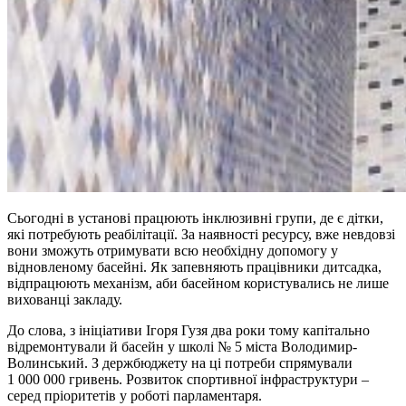
Сьогодні в установі працюють інклюзивні групи, де є дітки,
які потребують реабілітації. За наявності ресурсу, вже невдовзі
вони зможуть отримувати всю необхідну допомогу у
відновленому басейні. Як запевняють працівники дитсадка,
відпрацюють механізм, аби басейном користувались не лише
вихованці закладу.
До слова, з ініціативи Ігоря Гузя два роки тому капітально
відремонтували й басейн у школі № 5 міста Володимир-
Волинський. З держбюджету на ці потреби спрямували
1 000 000 гривень. Розвиток спортивної інфраструктури –
серед пріоритетів у роботі парламентаря.