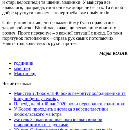
й старі велосипеди та швейні машинки. У майстра все
вдавалося, щоправда, нині очі вже добре не бачать. Та й щоб
добре крутнути ключем – тепер треба вже помічників.
Співчутливо питаю, чи не важко йому було справлятися з
такою роботою. Він зітхає, каже, що легко лише впасти у
розпач. Проте переконує – з кожної ситуації є вихід. Бо таки
порятунок потопаючих – справа рук самих потопаючих.
Навіть тоді,коли замість руки -протез.
Марія КОЗАК
годинник
майстер
Мартинець
Читайте також:
Майстер з Любомля 40 років ремонтує холодильники та
іншу побутову техніку
Перехід на літній час 2020: коли переводити годинники
У Ковелі проходить виставка з коренепластики
любомльського майстра
Житель Згоран вишиває оригінальні вироби
старовинними візерунками
Житель Світязя плете міцні та колоритні сумки із