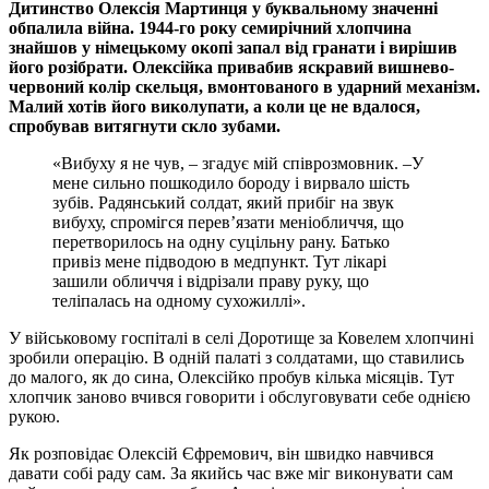
Дитинство Олексія Мартинця у буквальному значенні
обпалила війна. 1944-го року семирічний хлопчина
знайшов у німецькому окопі запал від гранати і вирішив
його розібрати. Олексійка привабив яскравий вишнево-
червоний колір скельця, вмонтованого в ударний механізм.
Малий хотів його виколупати, а коли це не вдалося,
спробував витягнути скло зубами.
«Вибуху я не чув, – згадує мій співрозмовник. –У
мене сильно пошкодило бороду і вирвало шість
зубів. Радянський солдат, який прибіг на звук
вибуху, спромігся перев’язати меніобличчя, що
перетворилось на одну суцільну рану. Батько
привіз мене підводою в медпункт. Тут лікарі
зашили обличчя і відрізали праву руку, що
теліпалась на одному сухожиллі».
У військовому госпіталі в селі Доротище за Ковелем хлопчині
зробили операцію. В одній палаті з солдатами, що ставились
до малого, як до сина, Олексійко пробув кілька місяців. Тут
хлопчик заново вчився говорити і обслуговувати себе однією
рукою.
Як розповідає Олексій Єфремович, він швидко навчився
давати собі раду сам. За якийсь час вже міг виконувати сам