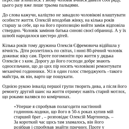
цього разу вже лише трьома пальцями.
До слова кажучи, каліцтво не завадило чоловікові влаштувати
особисте життя. Олексій вподобав жінку, на кілька років
старшу за себе, що на його пропозицію вийти заміж відповіла
ствердно. Чоловік замінив батька синові своєї обраниці. А у їх
шлюбі народилося шестеро дітей.
Кілька років тому дружина Олексія Єфремовича відійшла у
вічність. Діти розлетілись по світах, і нині 80-річний чоловік
доживає віку сам. Проте погомоніти про життя у дядька
Олексія є з ким. Дорогу до його господи добре знають
односельчани, що до цих пір носять чоловікові ремонтувати
механічні годинники. Усі в один голос стверджують –такого
майстра, як він, варто ще пошукати.
Однією рукою інвалід першої групи творить дива, а після його
ремонту другий шанс на життя отримує навіть старий мотлох,
що роками валявся по комірчинах.
«Уперше я спробував полагодити настінний
годинник-ходики, що його в 50-х роках купив мій
старший брат , – розповідає Олексій Мартинець. –
За короткий час щось там зламалось, він його
розібрав і спробував знайти причину. Проте у