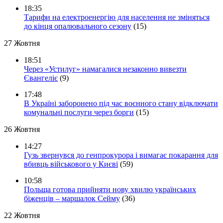
18:35
Тарифи на електроенергію для населення не зміняться
до кінця опалювального сезону
(15)
27 Жовтня
18:51
Через «Устилуг» намагалися незаконно вивезти
Євангеліє
(9)
17:48
В Україні заборонено під час воєнного стану відключати
комунальні послуги через борги
(15)
26 Жовтня
14:27
Гузь звернувся до генпрокурора і вимагає покарання для
вбивць військового у Києві
(59)
10:58
Польща готова прийняти нову хвилю українських
біженців – маршалок Сейму
(36)
22 Жовтня