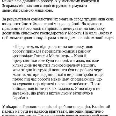
майже всю домашню роботу. А у місцевому колгоспі в
Згоранах він навчився однією рукою кермувати
льонозбиральною машиною.
За результатами соціалістичних змагань серед трудівників села
юнак постійно займав перші місця в районі. Як кращого
працівника його навіть вирішили делегувати на виставку
досягнень сільського господарства у Москву. На жаль, якраз у
цей момент доля знову зіграла з молодим чоловіком злий жарт.
«Перед тим, як відправляти на виставку, мою
роботу приїхала перевіряти комісія з району,
-розповідає Олексій Мартинець. – Коли її
представники вже були на полі, я згадав, що вже
кілька днів не чистив льонозбиральну машину,
хоча згідно інструкції повинен був це робити через
кожних чотири години. Тоді я вирішив зробити це
прямо під час роботи механізму, сподіваючись, що
за курявою перевіряючі нічого не побачать. Проте
вийшло зовсім не так, як гадалось. У поспіху я не
зауважив, що руку з віхтем льону затягнуло в
барабан».
У лікарні в Головно чоловікові зробили операцію. Вказівний
палець на руці не вдалось врятувати, ще один практично
перестав згинатися. І знову чоловік вчився давати собі раду,