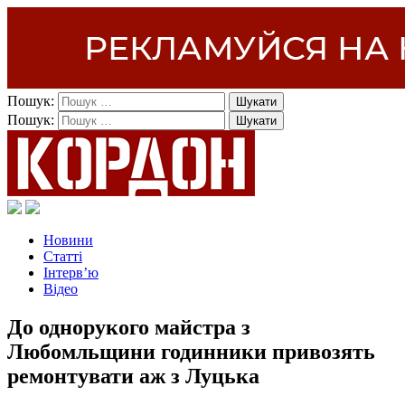
Пошук:
Пошук:
Новини
Статті
Інтерв’ю
Відео
До однорукого майстра з
Любомльщини годинники привозять
ремонтувати аж з Луцька