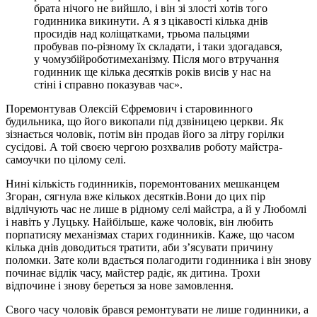
брата нічого не вийшло, і він зі злості хотів того
годинника викинути. А я з цікавості кілька днів
просидів над коліщатками, трьома пальцями
пробував по-різному їх складати, і таки здогадався,
у чомузбійроботимеханізму. Після мого втручання
годинник ще кілька десятків років висів у нас на
стіні і справно показував час».
Поремонтував Олексій Єфремович і старовинного
будильника, що його викопали під дзвіницею церкви. Як
зізнається чоловік, потім він продав його за літру горілки
сусідові. А той своєю чергою розхвалив роботу майстра-
самоучки по цілому селі.
Нині кількість годинників, поремонтованих мешканцем
Згоран, сягнула вже кількох десятків.Вони до цих пір
відлічують час не лише в рідному селі майстра, а й у Любомлі
і навіть у Луцьку. Найбільше, каже чоловік, він любить
порпатисяу механізмах старих годинників. Каже, що часом
кілька днів доводиться тратити, аби з’ясувати причину
поломки. Зате коли вдається полагодити годинника і він знову
починає відлік часу, майстер радіє, як дитина. Трохи
відпочине і знову береться за нове замовлення.
Свого часу чоловік брався ремонтувати не лише годинники, а