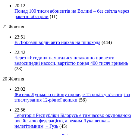
20:12
Понад 100 тисяч абонентів на Волині – без світла через
ракетні обстріли
(11)
21 Жовтня
23:51
В Любомлі водій авто наїхав на пішохода
(444)
22:42
Через «Ягодин» намагалися незаконно провезти
велосипедні насоси, вартістю понад 400 тисяч гривень
(28)
20 Жовтня
23:02
Житель Луцького району проведе 15 років у в’язниці за
зґвалтування 12-річної доньки
(56)
22:56
Територія Республіки Білорусь є тимчасово окупованою
російською федерацією, а режим Лукашенка –
нелегітимним, – Гузь
(45)