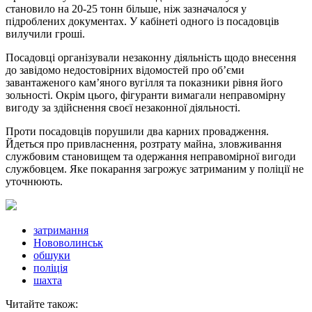
становило на 20-25 тонн більше, ніж зазначалося у
підроблених документах. У кабінеті одного із посадовців
вилучили гроші.
Посадовці організували незаконну діяльність щодо внесення
до завідомо недостовірних відомостей про об’єми
завантаженого кам’яного вугілля та показники рівня його
зольності. Окрім цього, фігуранти вимагали неправомірну
вигоду за здійснення своєї незаконної діяльності.
Проти посадовців порушили два карних провадження.
Йдеться про привласнення, розтрату майна, зловживання
службовим становищем та одержання неправомірної вигоди
службовцем. Яке покарання загрожує затриманим у поліції не
уточнюють.
затримання
Нововолинськ
обшуки
поліція
шахта
Читайте також: