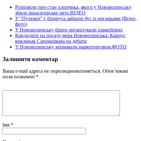
Розповіли про стан хлопчика, якого у Нововолинську
збило інкасаторське авто.ВІДЕО
У “Пулемці” у білоруса забрали бус із цигарками (Відео,
фото)
У Нововолинську брати організували наркобізнес
Кандидати на посаду мера Нововолинська: Карпус
викликав Сапожнікова на дебати
У Нововолинську затримали наркоторговця.ФОТО
Залишити коментар
Ваша e-mail адреса не оприлюднюватиметься.
Обов’язкові
поля позначені
*
Імя
*