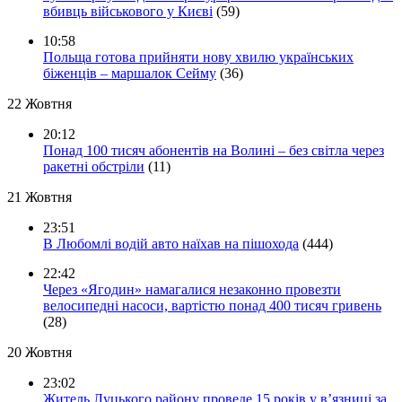
вбивць військового у Києві
(59)
10:58
Польща готова прийняти нову хвилю українських
біженців – маршалок Сейму
(36)
22 Жовтня
20:12
Понад 100 тисяч абонентів на Волині – без світла через
ракетні обстріли
(11)
21 Жовтня
23:51
В Любомлі водій авто наїхав на пішохода
(444)
22:42
Через «Ягодин» намагалися незаконно провезти
велосипедні насоси, вартістю понад 400 тисяч гривень
(28)
20 Жовтня
23:02
Житель Луцького району проведе 15 років у в’язниці за