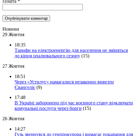
Пошта
*
Новини
29 Жовтня
18:35
Тарифи на електроенергію для населення не зміняться
до кінця опалювального сезону
(15)
27 Жовтня
18:51
Через «Устилуг» намагалися незаконно вивезти
Євангеліє
(9)
17:48
В Україні заборонено під час воєнного стану відключати
комунальні послуги через борги
(15)
26 Жовтня
14:27
Гузь звернувся до генпрокурора і вимагає покарання для