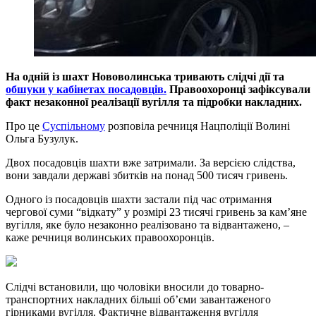
На одній із шахт Нововолинська тривають слідчі дії та
обшуки у кабінетах посадовців.
Правоохоронці зафіксували
факт незаконної реалізації вугілля та підробки накладних.
Про це
Суспільному
розповіла речниця Нацполіції Волині
Ольга Бузулук.
Двох посадовців шахти вже затримали. За версією слідства,
вони завдали державі збитків на понад 500 тисяч гривень.
Одного із посадовців шахти застали під час отримання
чергової суми “відкату” у розмірі 23 тисячі гривень за кам’яне
вугілля, яке було незаконно реалізовано та відвантажено, –
каже речниця волинських правоохоронців.
Слідчі встановили, що чоловіки вносили до товарно-
транспортних накладних більші об’єми завантаженого
гірниками вугілля. Фактичне відвантаження вугілля