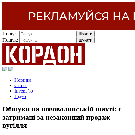
Пошук:
Пошук:
Новини
Статті
Інтерв’ю
Відео
Обшуки на нововолинській шахті: є
затримані за незаконний продаж
вугілля