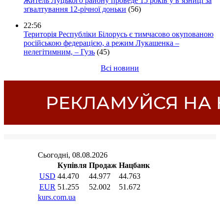
Житель Луцького району проведе 15 років у в’язниці за
зґвалтування 12-річної доньки
(56)
22:56
Територія Республіки Білорусь є тимчасово окупованою
російською федерацією, а режим Лукашенка –
нелегітимним, – Гузь
(45)
Всі новини