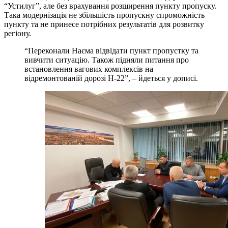
“Устилуг”, але без врахування розширення пункту пропуску.
Така модернізація не збільшість пропускну спроможність
пункту та не принесе потрібних результатів для розвитку
регіону.
“Переконали Наєма відвідати пункт пропустку та
вивчити ситуацію. Також підняли питання про
встановлення вагових комплексів на
відремонтованій дорозі Н-22”, – йдеться у дописі.