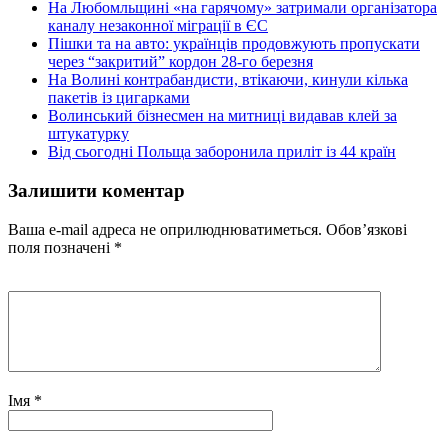
На Любомльщині «на гарячому» затримали організатора
каналу незаконної міграції в ЄС
Пішки та на авто: українців продовжують пропускати
через “закритий” кордон 28-го березня
На Волині контрабандисти, втікаючи, кинули кілька
пакетів із цигарками
Волинський бізнесмен на митниці видавав клей за
штукатурку
Від сьогодні Польща заборонила приліт із 44 країн
Залишити коментар
Ваша e-mail адреса не оприлюднюватиметься.
Обов’язкові
поля позначені
*
Імя
*