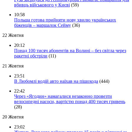
вбивць військового у Києві
(59)
10:58
Польща готова прийняти нову хвилю українських
біженців – маршалок Сейму
(36)
22 Жовтня
20:12
Понад 100 тисяч абонентів на Волині – без світла через
ракетні обстріли
(11)
21 Жовтня
23:51
В Любомлі водій авто наїхав на пішохода
(444)
22:42
Через «Ягодин» намагалися незаконно провезти
велосипедні насоси, вартістю понад 400 тисяч гривень
(28)
20 Жовтня
23:02