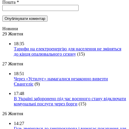
Пошта
*
Новини
29 Жовтня
18:35
Тарифи на електроенергію для населення не зміняться
до кінця опалювального сезону
(15)
27 Жовтня
18:51
Через «Устилуг» намагалися незаконно вивезти
Євангеліє
(9)
17:48
В Україні заборонено під час воєнного стану відключати
комунальні послуги через борги
(15)
26 Жовтня
14:27
Гузь звернувся до генпрокурора і вимагає покарання для