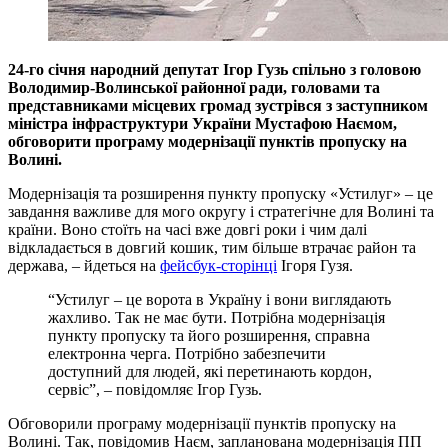
24-го січня народний депутат Ігор Гузь спільно з головою
Володимир-Волинської районної ради, головами та
представниками місцевих громад зустрівся з заступником
міністра інфраструктури України Мустафою Наємом,
обговорити програму модернізації пунктів пропуску на
Волині.
Модернізація та розширення пункту пропуску «Устилуг» – це
завдання важливе для мого округу і стратегічне для Волині та
країни. Воно стоїть на часі вже довгі роки і чим далі
відкладається в довгий кошик, тим більше втрачає район та
держава, – йдеться на
фейсбук-сторінці
Ігоря Гузя.
“Устилуг – це ворота в Україну і вони виглядають
жахливо. Так не має бути. Потрібна модернізація
пункту пропуску та його розширення, справна
електронна черга. Потрібно забезпечити
доступний для людей, які перетинають кордон,
сервіс”, – повідомляє Ігор Гузь.
Обговорили програму модернізації пунктів пропуску на
Волині. Так, повідомив Наєм, запланована модернізація ПП