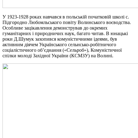
У 1923-1928 роках навчався в польській початковій школі с.
Підгородно Любомльського повіту Волинського воєводства.
Особливе зацікавлення демонстрував до окремих
гуманітарних і природничих наук, багато читав. В юнацькі
роки Д.Шумук захопився комуністичними ідеями, був
активним діячем Українського сельнсько-робітничого
соціалістичного об’єднання («Сельроб»), Комуністичної
спілки молоді Західної України (КСМЗУ) на Волині.