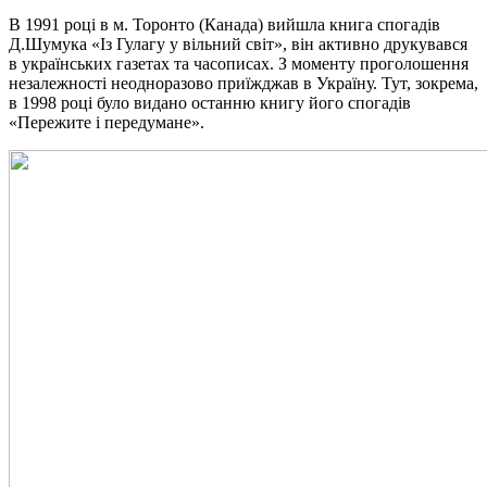
В 1991 році в м. Торонто (Канада) вийшла книга спогадів
Д.Шумука «Із Гулагу у вільний світ», він активно друкувався
в українських газетах та часописах. З моменту проголошення
незалежності неодноразово приїжджав в Україну. Тут, зокрема,
в 1998 році було видано останню книгу його спогадів
«Пережите і передумане».