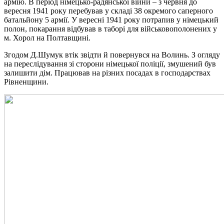
армію. В період німецько-радянської війни – з червня до
вересня 1941 року перебував у складі 38 окремого саперного
батальйону 5 армії. У вересні 1941 року потрапив у німецький
полон, покарання відбував в таборі для військовополонених у
м. Хорол на Полтавщині.
Згодом Д.Шумук втік звідти й повернувся на Волинь. З огляду
на переслідування зі сторони німецької поліції, змушений був
залишити дім. Працював на різних посадах в господарствах
Рівненщини.