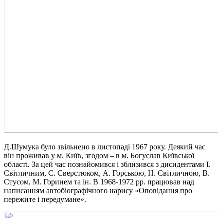
Д.Шумука було звільнено в листопаді 1967 року. Деякий час
він проживав у м. Київ, згодом – в м. Богуслав Київської
області. За цей час познайомився і зблизився з дисидентами І.
Світличним, Є. Сверстюком, А. Горською, Н. Світличною, В.
Стусом, М. Горинем та ін. В 1968-1972 рр. працював над
написанням автобіографічного нарису «Оповідання про
пережите і передумане».