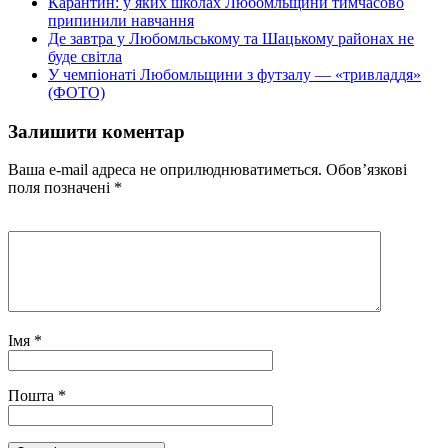
Карантин: у яких школах Любомльщини тимчасово
припинили навчання
Де завтра у Любомльському та Шацькому районах не
буде світла
У чемпіонаті Любомльщини з футзалу — «тривладдя»
(ФОТО)
Залишити коментар
Ваша e-mail адреса не оприлюднюватиметься.
Обов’язкові
поля позначені
*
Імя
*
Пошта
*