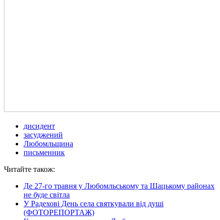
дисидент
засуджений
Любомльщина
письменник
Читайте також:
Де 27-го травня у Любомльському та Шацькому районах
не буде світла
У Радехові День села святкували від душі
(ФОТОРЕПОРТАЖ)