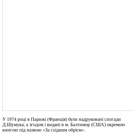
У 1974 році в Парижі (Франція) були надруковані спогади
Д.Шумука, а згодом і видані в м. Балтимор (США) окремою
книгою під назвою «За східним обрієм».