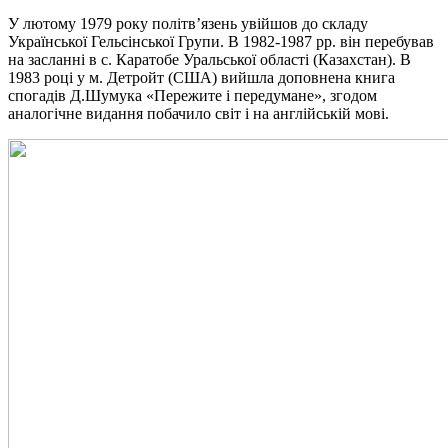
У лютому 1979 року політв’язень увійшов до складу
Української Гельсінської Групи. В 1982-1987 рр. він перебував
на засланні в с. Каратобе Уральської області (Казахстан). В
1983 році у м. Детройт (США) вийшла доповнена книга
спогадів Д.Шумука «Пережите і передумане», згодом
аналогічне видання побачило світ і на англійській мові.