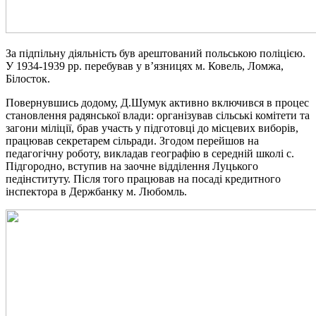
За підпільну діяльність був арештований польською поліцією.
У 1934-1939 рр. перебував у в’язницях м. Ковель, Ломжа,
Білосток.
Повернувшись додому, Д.Шумук активно включився в процес
становлення радянської влади: організував сільські комітети та
загони міліції, брав участь у підготовці до місцевих виборів,
працював секретарем сільради. Згодом перейшов на
педагогічну роботу, викладав географію в середній школі с.
Підгородно, вступив на заочне відділення Луцького
педінституту. Після того працював на посаді кредитного
інспектора в Держбанку м. Любомль.