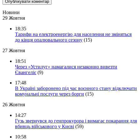
Новини
29 Жовтня
18:35
Тарифи на електроенергію для населення не зміняться
до кінця опалювального сезону
(15)
27 Жовтня
18:51
Через «Устилуг» намагалися незаконно вивезти
Євангеліє
(9)
17:48
В Україні заборонено під час воєнного стану відключати
комунальні послуги через борги
(15)
26 Жовтня
14:27
Гузь звернувся до генпрокурора і вимагає покарання для
вбивць військового у Києві
(59)
10:58