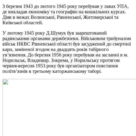
З березня 1943 до лютого 1945 року перебував у лавах УПА,
де викладав економіку та географію на вишкільних курсах.
Діяв в межах Волинської, Рівненської, Житомирської та
Київської областей.
У лютому 1945 року Д.Шумук був заарештований
радянськими органами держбезпеки. Військовим трибуналом
військ НКВС Рівненської області був засуджений до смертної
кари, заміненої згодом на двадцять років табірного
ув’язнення. До березня 1956 року перебував на засланні в м.
Норильськ, Владимир. Зокрема, у Норильську протягом
червня-вересня 1953 року був організатором повстання
політв’язнів в третьому каторжанському таборі.