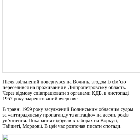
Після звільнений повернувся на Волинь, згодом із сім’єю
переселився на проживання в Дніпропетровську область.
Через відмову співпрацювати з органами КДБ, в листопаді
1957 року заарештований вчергове.
В травні 1959 року засуджений Волинським обласним судом
за «антирадянську пропаганду та агітацію» на десять років
ув’язнення. Покарання відбував в таборах на Воркуті,
Тайшеті, Мордовії. В цей час розпочав писати спогади.