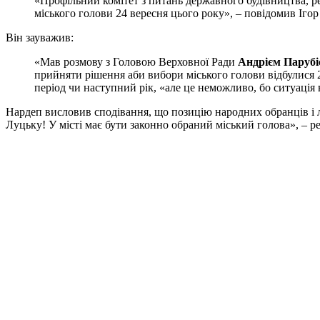
«Профільний комітет з питань державного будівництва, р
міського голови 24 вересня цього року», – повідомив Ігор 
Він зауважив:
«Мав розмову з Головою Верховної Ради
Андрієм Парубі
прийняти рішення аби вибори міського голови відбулися 
період чи наступний рік, «але це неможливо, бо ситуація в
Нардеп висловив сподівання, що позицію народних обранців і л
Луцьку! У місті має бути законно обраний міський голова», – р