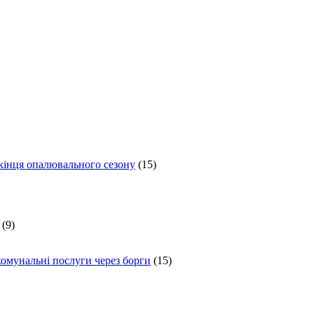
 кінця опалювального сезону
(15)
(9)
комунальні послуги через борги
(15)