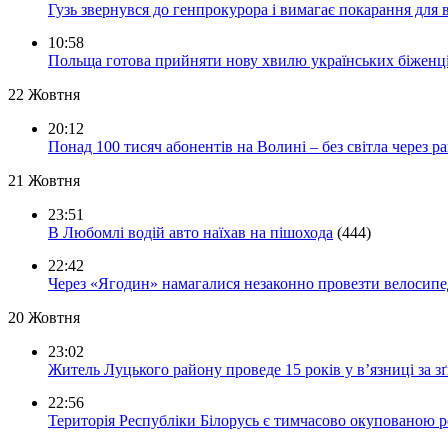
Гузь звернувся до генпрокурора і вимагає покарання для 
10:58
Польща готова прийняти нову хвилю українських біженц
22 Жовтня
20:12
Понад 100 тисяч абонентів на Волині – без світла через ра
21 Жовтня
23:51
В Любомлі водій авто наїхав на пішохода
(444)
22:42
Через «Ягодин» намагалися незаконно провезти велосипед
20 Жовтня
23:02
Житель Луцького району проведе 15 років у в’язниці за з
22:56
Територія Республіки Білорусь є тимчасово окупованою р