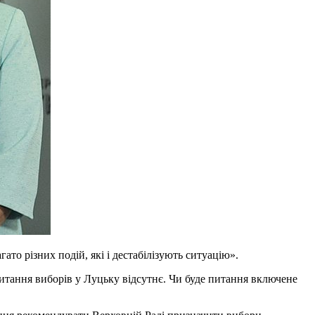
агато різних подій, які і дестабілізують ситуацію».
питання виборів у Луцьку відсутнє. Чи буде питання включене