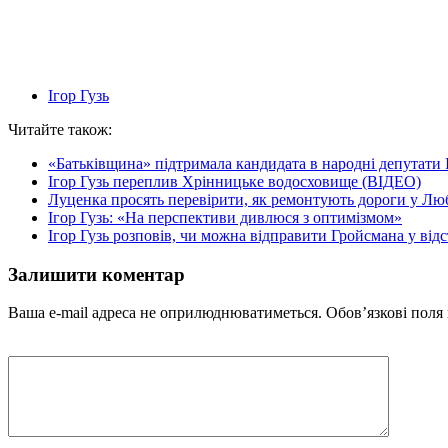
Ігор Гузь
Читайте також:
«Батьківщина» підтримала кандидата в народні депутати 
Ігор Гузь переплив Хрінницьке водосховище (ВІДЕО)
Луценка просять перевірити, як ремонтують дороги у Лю
Ігор Гузь: «На перспективи дивлюся з оптимізмом»
Ігор Гузь розповів, чи можна відправити Гройсмана у відс
Залишити коментар
Ваша e-mail адреса не оприлюднюватиметься.
Обов’язкові поля