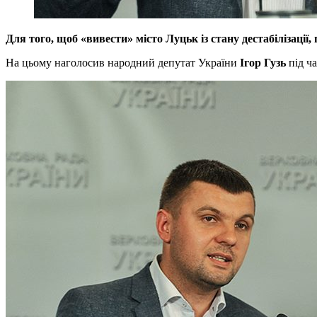
Для того, щоб «вивести» місто Луцьк із стану дестабілізаці
На цьому наголосив народний депутат України
Ігор Гузь
під ча