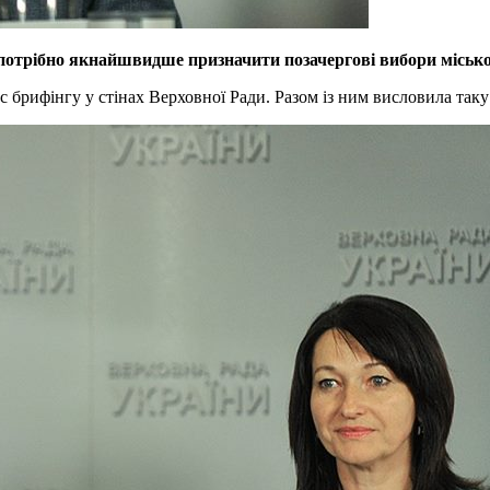
ї, потрібно якнайшвидше призначити позачергові вибори міськ
с брифінгу у стінах Верховної Ради. Разом із ним висловила так