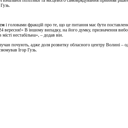
егіональної політики та місцевого самоврядування прийняв ріш
Гузь.
єм
і головами фракцій про те, що це питання має бути поставлен
24 вересня!» В іншому випадку, на його думку, призначення вибо
 місті нестабільна», – додав він.
учан почують, адже доля розвитку обласного центру Волині – од
езюмував Ігор Гузь.