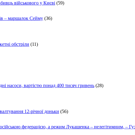
вбивць військового у Києві
(59)
ів – маршалок Сейму
(36)
кетні обстріли
(11)
ні насоси, вартістю понад 400 тисяч гривень
(28)
ґвалтування 12-річної доньки
(56)
осійською федерацією, а режим Лукашенка – нелегітимним, – Гу