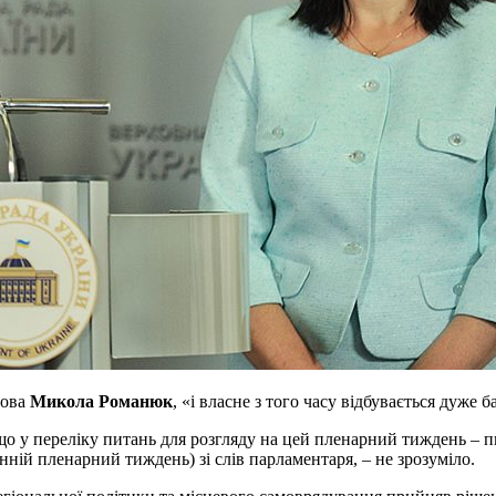
лова
Микола Романюк
, «і власне з того часу відбувається дуже б
 що у переліку питань для розгляду на цей пленарний тиждень – 
нній пленарний тиждень) зі слів парламентаря, – не зрозуміло.