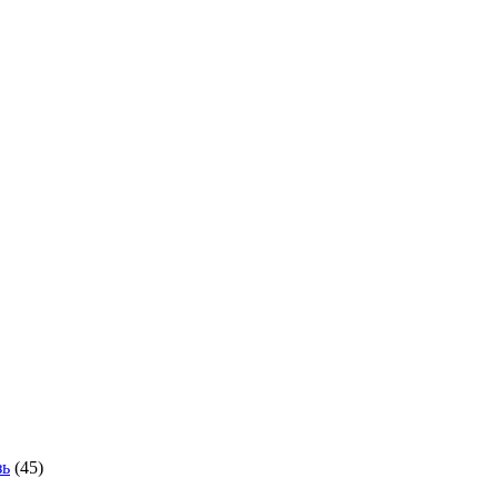
зь
(45)