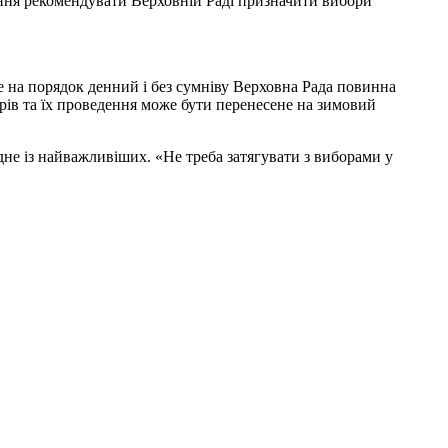
ення рекомендувати Верховній Раді призначити вибори
е на порядок денний і без сумніву Верховна Рада повинна
рів та їх проведення може бути перенесене на зимовий
не із найважливіших. «Не треба затягувати з виборами у