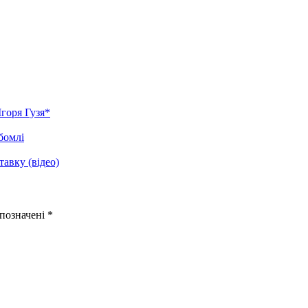
Ігоря Гузя*
бомлі
тавку (відео)
 позначені
*