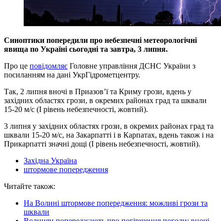
Синоптики попередили про небезпечні метеорологічні
явища по Україні сьогодні та завтра, 3 липня.
Про це
повідомляє
Головне управління ДСНС України з
посиланням на дані УкрГідрометцентру.
Так, 2 липня вночі в Приазов’ї та Криму грози, вдень у
західних областях грози, в окремих районах град та шквали
15-20 м/с (I рівень небезпечності, жовтий).
3 липня у західних областях грози, в окремих районах град та
шквали 15-20 м/с, на Закарпатті і в Карпатах, вдень також і на
Прикарпатті значні дощі (I рівень небезпечності, жовтий).
Західна Україна
штормове попередження
Читайте також:
На Волині штормове попередження: можливі грози та
шквали
Волинян попереджають про погіршення погоди: вночі