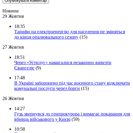
Новини
29 Жовтня
18:35
Тарифи на електроенергію для населення не зміняться
до кінця опалювального сезону
(15)
27 Жовтня
18:51
Через «Устилуг» намагалися незаконно вивезти
Євангеліє
(9)
17:48
В Україні заборонено під час воєнного стану відключати
комунальні послуги через борги
(15)
26 Жовтня
14:27
Гузь звернувся до генпрокурора і вимагає покарання для
вбивць військового у Києві
(59)
10:58