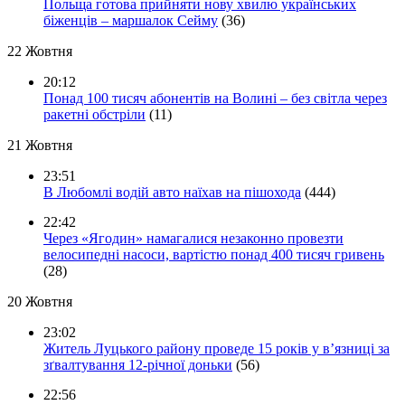
Польща готова прийняти нову хвилю українських
біженців – маршалок Сейму
(36)
22 Жовтня
20:12
Понад 100 тисяч абонентів на Волині – без світла через
ракетні обстріли
(11)
21 Жовтня
23:51
В Любомлі водій авто наїхав на пішохода
(444)
22:42
Через «Ягодин» намагалися незаконно провезти
велосипедні насоси, вартістю понад 400 тисяч гривень
(28)
20 Жовтня
23:02
Житель Луцького району проведе 15 років у в’язниці за
зґвалтування 12-річної доньки
(56)
22:56