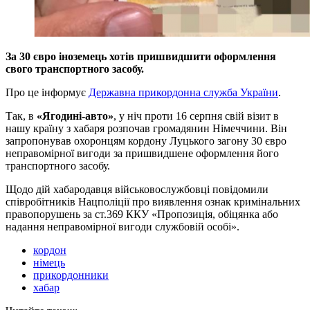
За 30 євро іноземець хотів пришвидшити оформлення
свого транспортного засобу.
Про це інформує
Державна прикордонна служба України
.
Так, в
«Ягодині-авто»
, у ніч проти 16 серпня свій візит в
нашу країну з хабаря розпочав громадянин Німеччини. Він
запропонував охоронцям кордону Луцького загону 30 євро
неправомірної вигоди за пришвидшене оформлення його
транспортного засобу.
Щодо дій хабародавця військовослужбовці повідомили
співробітників Нацполіції про виявлення ознак кримінальних
правопорушень за ст.369 ККУ «Пропозиція, обіцянка або
надання неправомірної вигоди службовій особі».
кордон
німець
прикордонники
хабар