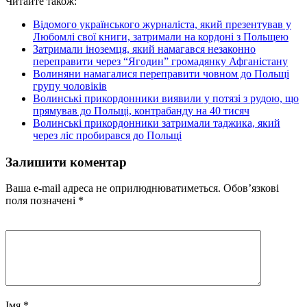
Читайте також:
Відомого українського журналіста, який презентував у
Любомлі свої книги, затримали на кордоні з Польщею
Затримали іноземця, який намагався незаконно
переправити через “Ягодин” громадянку Афганістану
Волиняни намагалися переправити човном до Польщі
групу чоловіків
Волинські прикордонники виявили у потязі з рудою, що
прямував до Польщі, контрабанду на 40 тисяч
Волинські прикордонники затримали таджика, який
через ліс пробирався до Польщі
Залишити коментар
Ваша e-mail адреса не оприлюднюватиметься.
Обов’язкові
поля позначені
*
Імя
*