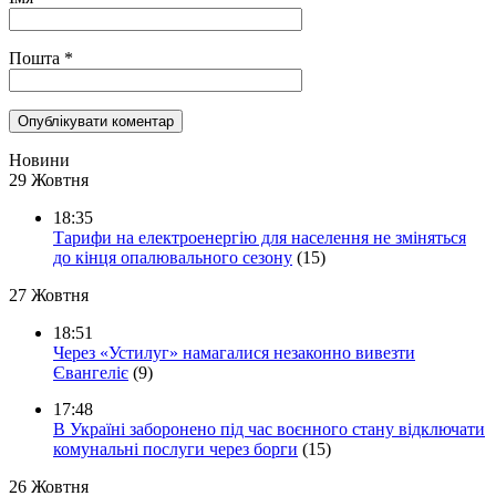
Пошта
*
Новини
29 Жовтня
18:35
Тарифи на електроенергію для населення не зміняться
до кінця опалювального сезону
(15)
27 Жовтня
18:51
Через «Устилуг» намагалися незаконно вивезти
Євангеліє
(9)
17:48
В Україні заборонено під час воєнного стану відключати
комунальні послуги через борги
(15)
26 Жовтня