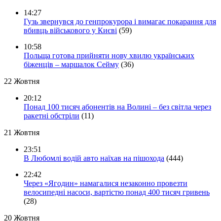
14:27
Гузь звернувся до генпрокурора і вимагає покарання для
вбивць військового у Києві
(59)
10:58
Польща готова прийняти нову хвилю українських
біженців – маршалок Сейму
(36)
22 Жовтня
20:12
Понад 100 тисяч абонентів на Волині – без світла через
ракетні обстріли
(11)
21 Жовтня
23:51
В Любомлі водій авто наїхав на пішохода
(444)
22:42
Через «Ягодин» намагалися незаконно провезти
велосипедні насоси, вартістю понад 400 тисяч гривень
(28)
20 Жовтня