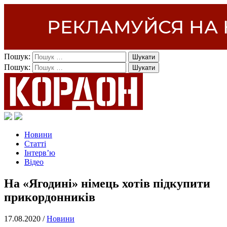
Пошук:
Пошук:
Новини
Статті
Інтерв’ю
Відео
На «Ягодині» німець хотів підкупити
прикордонників
17.08.2020 /
Новини