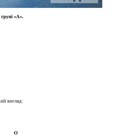
групі «А».
кий вигляд:
О