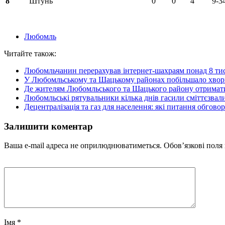
8
Штунь
0
0
4
9-3
Любомль
Читайте також:
Любомльчанин перерахував інтернет-шахраям понад 8 тис
У Любомльському та Шацькому районах побільшало хвори
Де жителям Любомльського та Шацького району отримат
Любомльські рятувальники кілька днів гасили сміттєзва
Децентралізація та газ для населення: які питання обгово
Залишити коментар
Ваша e-mail адреса не оприлюднюватиметься.
Обов’язкові поля
Імя
*