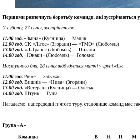
Першими розпочнуть боротьбу команди, які зустрічаються у 
У суботу, 27 січня, зустрінуться:
11.00 год.
«Зміна» (Куснища) — Машів
12.00 год.
СК «Літос» (Згорани) — «ТМО» (Любомль)
13.00 год.
«Л-Транс» (Любомль) — Полапи
14.00 год.
«Юнаки» (Любомль) — Головно
Наступного дня, 28 січня відбудуться матчі у групі «Б»:
11.00 год.
Рівне — Забужжя
12.00 год.
Вишнів — «Нива» (Згорани)
13.00 год.
«Ветеран» (Куснища) — Олеськ
14.00 год.
Штунь — Гуща
Нагадаємо, напередодні п’ятого туру, становище команд має та
Група «А»
Команда
В
Н
П
М