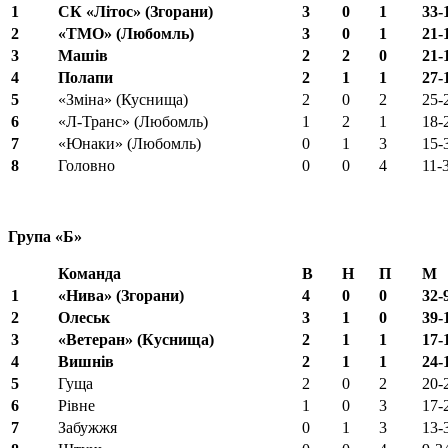
1
СК «Літос» (Згорани)
3
0
1
33-
2
«ТМО» (Любомль)
3
0
1
21-
3
Машів
2
2
0
21-
4
Полапи
2
1
1
27-
5
«Зміна» (Куснища)
2
0
2
25-
6
«Л-Транс» (Любомль)
1
2
1
18-
7
«Юнаки» (Любомль)
0
1
3
15-
8
Головно
0
0
4
11-
Група «Б»
Команда
В
Н
П
М
1
«Нива» (Згорани)
4
0
0
32-
2
Олеськ
3
1
0
39-
3
«Ветеран» (Куснища)
2
1
1
17-
4
Вишнів
2
1
1
24-
5
Гуща
2
0
2
20-
6
Рівне
1
0
3
17-
7
Забужжя
0
1
3
13-