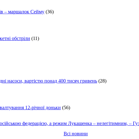
ів – маршалок Сейму
(36)
кетні обстріли
(11)
ні насоси, вартістю понад 400 тисяч гривень
(28)
ґвалтування 12-річної доньки
(56)
осійською федерацією, а режим Лукашенка – нелегітимним, – Гу
Всі новини