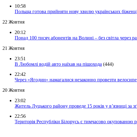
10:58
Польща готова прийняти нову хвилю українських біженц
22 Жовтня
20:12
Понад 100 тисяч абонентів на Волині – без світла через ра
21 Жовтня
23:51
В Любомлі водій авто наїхав на пішохода
(444)
22:42
Через «Ягодин» намагалися незаконно провезти велосипед
20 Жовтня
23:02
Житель Луцького району проведе 15 років у в’язниці за з
22:56
Територія Республіки Білорусь є тимчасово окупованою р