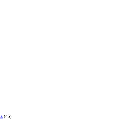
зь
(45)