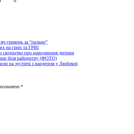
4
0
яч гривень за “пальне”
х на грип та ГРВІ
и свідоцтво про народження дитини
лище біля райцентру (ФОТО)
рили на зустрічі з нардепом у Любомлі
 позначені
*