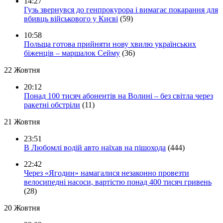
14:27
Гузь звернувся до генпрокурора і вимагає покарання для
вбивць військового у Києві
(59)
10:58
Польща готова прийняти нову хвилю українських
біженців – маршалок Сейму
(36)
22 Жовтня
20:12
Понад 100 тисяч абонентів на Волині – без світла через
ракетні обстріли
(11)
21 Жовтня
23:51
В Любомлі водій авто наїхав на пішохода
(444)
22:42
Через «Ягодин» намагалися незаконно провезти
велосипедні насоси, вартістю понад 400 тисяч гривень
(28)
20 Жовтня