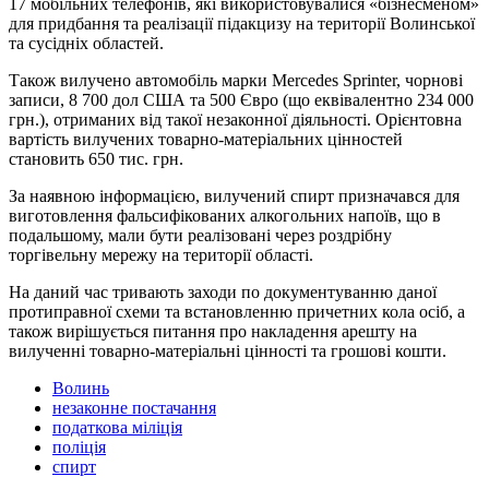
17 мобільних телефонів, які використовувалися «бізнесменом»
для придбання та реалізації підакцизу на території Волинської
та сусідніх областей.
Також вилучено автомобіль марки Merсedes Sprinter, чорнові
записи, 8 700 дол США та 500 Євро (що еквівалентно 234 000
грн.), отриманих від такої незаконної діяльності. Орієнтовна
вартість вилучених товарно-матеріальних цінностей
становить 650 тис. грн.
За наявною інформацією, вилучений спирт призначався для
виготовлення фальсифікованих алкогольних напоїв, що в
подальшому, мали бути реалізовані через роздрібну
торгівельну мережу на території області.
На даний час тривають заходи по документуванню даної
протиправної схеми та встановленню причетних кола осіб, а
також вирішується питання про накладення арешту на
вилученні товарно-матеріальні цінності та грошові кошти.
Волинь
незаконне постачання
податкова міліція
поліція
спирт