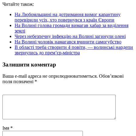
Читайте також:
На Любомльщині на дотримання вимог карантину
перевірили усіх, хто повернувся з країн Європи
На Волині голова громади вимагав хабар за виділення
землі
Через небезпечну інфекцію на Волині загинули олені
На Волині чоловік намагався вчинити самогубство
В області треба створити 4 повіти, — волинські нардепи
звернулись до прем’єр-міністра
Залишити коментар
Ваша e-mail адреса не оприлюднюватиметься.
Обов’язкові
поля позначені
*
Імя
*