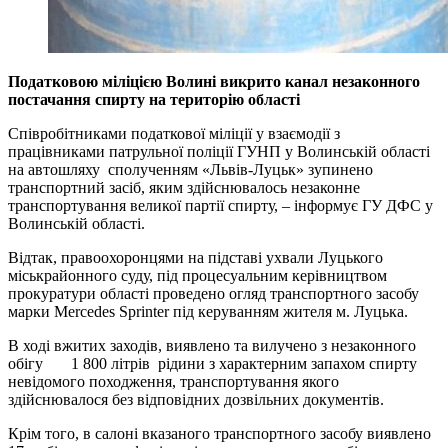
Податковою міліцією Волині викрито канал незаконного
постачання спирту на територію області
Співробітниками податкової міліції у взаємодії з
працівниками патрульної поліції ГУНП у Волинській області
на автошляху сполученням «Львів-Луцьк» зупинено
транспортний засіб, яким здійснювалось незаконне
транспортування великої партії спирту, – інформує ГУ ДФС у
Волинській області.
Відтак, правоохоронцями на підставі ухвали Луцького
міськрайонного суду, під процесуальним керівництвом
прокуратури області проведено огляд транспортного засобу
марки Merсedes Sprinter під керуванням жителя м. Луцька.
В ході вжитих заходів, виявлено та вилучено з незаконного
обігу 1 800 літрів рідини з характерним запахом спирту
невідомого походження, транспортування якого
здійснювалося без відповідних дозвільних документів.
Крім того, в салоні вказаного транспортного засобу виявлено