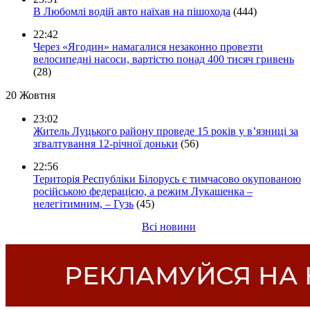
В Любомлі водій авто наїхав на пішохода
(444)
22:42
Через «Ягодин» намагалися незаконно провезти
велосипедні насоси, вартістю понад 400 тисяч гривень
(28)
20 Жовтня
23:02
Житель Луцького району проведе 15 років у в’язниці за
зґвалтування 12-річної доньки
(56)
22:56
Територія Республіки Білорусь є тимчасово окупованою
російською федерацією, а режим Лукашенка –
нелегітимним, – Гузь
(45)
Всі новини