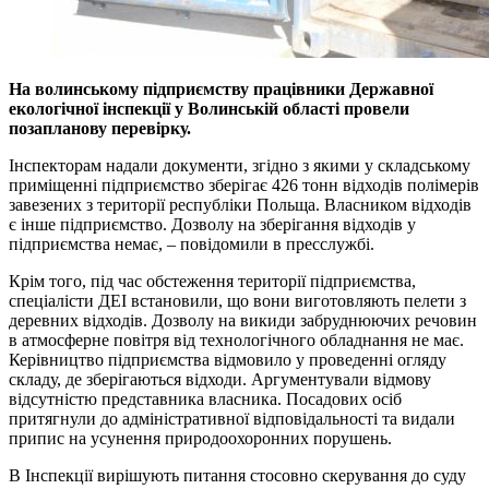
На волинському підприємству працівники Державної
екологічної інспекції у Волинській області провели
позапланову перевірку.
Інспекторам надали документи, згідно з якими у складському
приміщенні підприємство зберігає 426 тонн відходів полімерів
завезених з території республіки Польща. Власником відходів
є інше підприємство. Дозволу на зберігання відходів у
підприємства немає, – повідомили в пресслужбі.
Крім того, під час обстеження території підприємства,
спеціалісти ДЕІ встановили, що вони виготовляють пелети з
деревних відходів. Дозволу на викиди забруднюючих речовин
в атмосферне повітря від технологічного обладнання не має.
Керівництво підприємства відмовило у проведенні огляду
складу, де зберігаються відходи. Аргументували відмову
відсутністю представника власника. Посадових осіб
притягнули до адміністративної відповідальності та видали
припис на усунення природоохоронних порушень.
В Інспекції вирішують питання стосовно скерування до суду