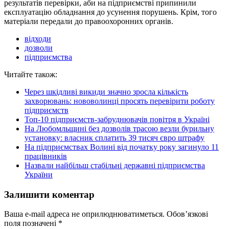
результатів перевірки, аби на підприємстві припинили
експлуатацію обладнання до усунення порушень. Крім, того
матеріали передали до правоохоронних органів.
відходи
дозволи
підприємства
Читайте також:
Через шкідливі викиди значно зросла кількість
захворювань: нововолинці просять перевірити роботу
підприємств
Топ-10 підприємств-забруднювачів повітря в Україні
На Любомльщині без дозволів трасою везли бурильну
установку: власник сплатить 39 тисяч євро штрафу
На підприємствах Волині від початку року загинуло 11
працівників
Назвали найбільш стабільні державні підприємства
України
Залишити коментар
Ваша e-mail адреса не оприлюднюватиметься.
Обов’язкові
поля позначені
*