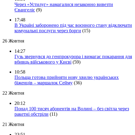
Через «Устилуг» намагалися незаконно вивезти
Євангеліє
(9)
17:48
В Україні заборонено під час воєнного стану відключати
комунальні послуги через борги
(15)
26 Жовтня
14:27
Гузь звернувся до генпрокурора і вимагає покарання для
вбивць військового у Києві
(59)
10:58
Польща готова прийняти нову хвилю українських
біженців – маршалок Сейму
(36)
22 Жовтня
20:12
Понад 100 тисяч абонентів на Волині – без світла через
ракетні обстріли
(11)
21 Жовтня
23:51