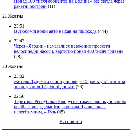
Понад 100 тисяч абонентів на Волині – без світла через
ракетні обстріли
(11)
21 Жовтня
23:51
В Любомлі водій авто наїхав на пішохода
(444)
22:42
Через «Ягодин» намагалися незаконно провезти
велосипедні насоси, вартістю понад 400 тисяч гривень
(28)
20 Жовтня
23:02
Житель Луцького району проведе 15 років у в’язниці за
зґвалтування 12-річної доньки
(56)
22:56
Територія Республіки Білорусь є тимчасово окупованою
російською федерацією, а режим Лукашенка –
нелегітимним, – Гузь
(45)
Всі новини