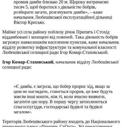
промив дамби близько 20 м. Щороку витрачаємо
тисяч 5, щоб боротися з діяльністю бобрів,
розбирати загати, розгачувати дамби», – каже
начальник Любешівської експлуатаційної дільниці
Віктор Крисько.
Майже усі села району поблизу річок Припять і Стохід
віддамбовані і захищені від повеней. Така діяльність бобрів
загрожує навколишнім населеним пунктам, каже начальник
відділу розвитку інфраструктури та комунальної власності
Любешівської селищної ради Ігор Комар-Стаховський.
Ігор Комар-Стаховський
, начальник відділу Любешівської
селищної ради:
«Є дамба, є загроза, що бобер прориє хід, якщо за
цим не наглядати, станеться прорив, це вже будуть
зовсім інші кошти, ніж ті, коли вчасно виявити,
загатити цю нору. В першу чергу затоплюються
сільгоспугіддя, господарські будівлі та будівлі
загалом».
Територія Любешівського району входить до Національного
природного парку «Припять-СтОхід». Усі представники