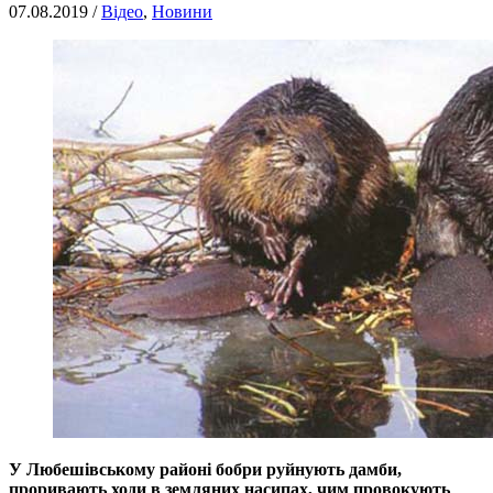
07.08.2019 /
Відео
,
Новини
У Любешівському районі бобри руйнують дамби,
проривають ходи в земляних насипах, чим провокують