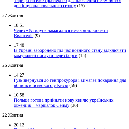
Тарифи на електроенергію для населення не зміняться
до кінця опалювального сезону
(15)
27 Жовтня
18:51
Через «Устилуг» намагалися незаконно вивезти
Євангеліє
(9)
17:48
В Україні заборонено під час воєнного стану відключати
комунальні послуги через борги
(15)
26 Жовтня
14:27
Гузь звернувся до генпрокурора і вимагає покарання для
вбивць військового у Києві
(59)
10:58
Польща готова прийняти нову хвилю українських
біженців – маршалок Сейму
(36)
22 Жовтня
20:12