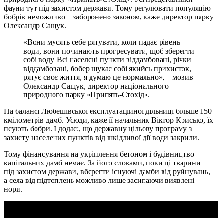
фауни тут під захистом держави. Тому регулювати популяцію
бобрів неможливо – заборонено законом, каже директор парку
Олександр Сащук.
«Вони мусять себе рятувати, коли падає рівень
води, вони починають прогресувати, щоб зберегти
собі воду. Всі населені пункти віддамбовані, річки
віддамбовані, бобер шукає собі якийсь прихисток,
рятує своє життя, я думаю це нормально», – мовив
Олександр Сащук, директор національного
природного парку «Припять-Стохід».
На балансі Любешівської експлуатаційної дільниці більше 150
кмілометрів дамб. Усюди, каже її начальник Віктор Крисько, їх
псують бобри. І додає:, що державну цільову програму з
захисту населених пунктів від шкідливої дії води закрили.
Тому фінансування на укріплення бетоном і будівництво
капітальних дамб немає. За його словами, поки ці тварини –
під захистом держави, вберегти існуючі дамби від руйнувань,
а села від підтоплень можливо лише засипаючи виявлені
нори.