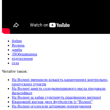
бобри
Волинь
дамби
ЛЮбешівщина
підтоплення
села
Читайте також:
На Волині зменшили кількість карантинних контрольно-
пропускних пунктів
На Волині замість солодковершкового масла продавали
фальсифікат
На Волині за хабар судитимуть працівницю митниці
Кварцяний вигнав двох футболістів із “Волині”
На Волині оголосили штормове попередження