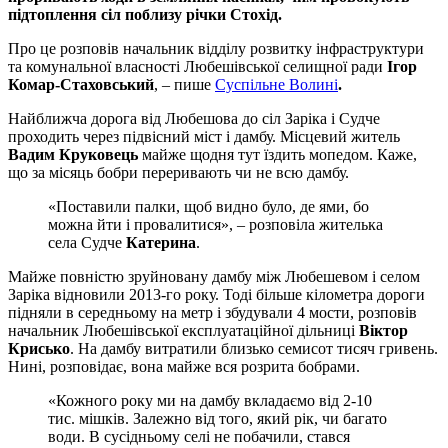
підтоплення сіл поблизу річки Стохід.
Про це розповів начальник відділу розвитку інфраструктури
та комунальної власності Любешівської селищної ради
Ігор
Комар-Стаховський
, – пише
Суспільне Волині
.
Найближча дорога від Любешова до сіл Заріка і Судче
проходить через підвісний міст і дамбу. Місцевий житель
Вадим Круковець
майже щодня тут їздить мопедом. Каже,
що за місяць бобри переривають чи не всю дамбу.
«Поставили палки, щоб видно було, де ями, бо
можна йти і провалитися», – розповіла жителька
села Судче
Катерина
.
Майже повністю зруйновану дамбу між Любешевом і селом
Заріка відновили 2013-го року. Тоді більше кілометра дороги
підняли в середньому на метр і збудували 4 мости, розповів
начальник Любешівської експлуатаційної дільниці
Віктор
Крисько
. На дамбу витратили близько семисот тисяч гривень.
Нині, розповідає, вона майже вся розрита бобрами.
«Кожного року ми на дамбу вкладаємо від 2-10
тис. мішків. Залежно від того, який рік, чи багато
води. В сусідньому селі не побачили, стався