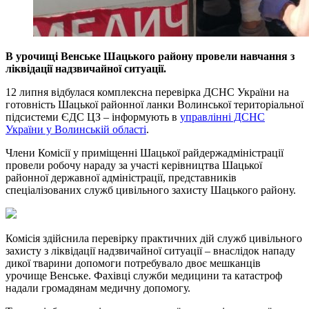
В урочищі Венське Шацького району провели навчання з
ліквідації надзвичайної ситуації.
12 липня відбулася комплексна перевірка ДСНС України на
готовність Шацької районної ланки Волинської територіальної
підсистеми ЄДС ЦЗ – інформують в
управлінні ДСНС
України у Волинській області
.
Члени Комісії у приміщенні Шацької райдержадміністрації
провели робочу нараду за участі керівництва Шацької
районної державної адміністрації, представників
спеціалізованих служб цивільного захисту Шацького району.
Комісія здійснила перевірку практичних дій служб цивільного
захисту з ліквідації надзвичайної ситуації – внаслідок нападу
дикої тварини допомоги потребувало двоє мешканців
урочище Венське. Фахівці служби медицини та катастроф
надали громадянам медичну допомогу.