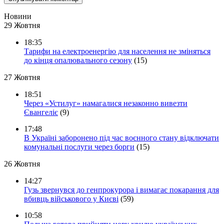
Новини
29 Жовтня
18:35
Тарифи на електроенергію для населення не зміняться
до кінця опалювального сезону
(15)
27 Жовтня
18:51
Через «Устилуг» намагалися незаконно вивезти
Євангеліє
(9)
17:48
В Україні заборонено під час воєнного стану відключати
комунальні послуги через борги
(15)
26 Жовтня
14:27
Гузь звернувся до генпрокурора і вимагає покарання для
вбивць військового у Києві
(59)
10:58