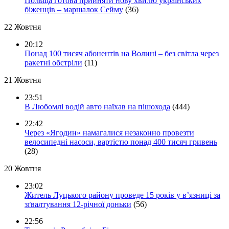
Польща готова прийняти нову хвилю українських
біженців – маршалок Сейму
(36)
22 Жовтня
20:12
Понад 100 тисяч абонентів на Волині – без світла через
ракетні обстріли
(11)
21 Жовтня
23:51
В Любомлі водій авто наїхав на пішохода
(444)
22:42
Через «Ягодин» намагалися незаконно провезти
велосипедні насоси, вартістю понад 400 тисяч гривень
(28)
20 Жовтня
23:02
Житель Луцького району проведе 15 років у в’язниці за
зґвалтування 12-річної доньки
(56)
22:56