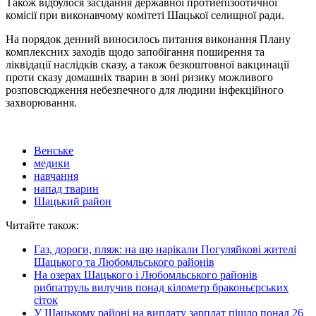
Також відбулося засідання державної протиепізоотичної
комісії при виконавчому комітеті Шацької селищної ради.
На порядок денний виносилось питання виконання Плану
комплексних заходів щодо запобігання поширення та
ліквідації наслідків сказу, а також безкоштовної вакцинації
проти сказу домашніх тварин в зоні ризику можливого
розповсюдження небезпечного для людини інфекційного
захворювання.
Венське
медики
навчання
напад тварин
Шацький район
Читайте також:
Газ, дороги, пляж: на що нарікали Погуляйкові жителі
Шацького та Любомльського районів
На озерах Шацького і Любомльського районів
рибпатруль вилучив понад кілометр браконьєрських
сіток
У Шацькому районі на виплату зарплат пішло понад 26