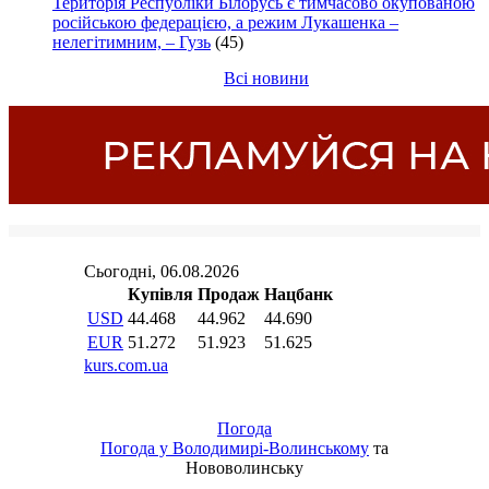
Територія Республіки Білорусь є тимчасово окупованою
російською федерацією, а режим Лукашенка –
нелегітимним, – Гузь
(45)
Всі новини
Погода
Погода у
Володимирі-Волинському
та
Нововолинську