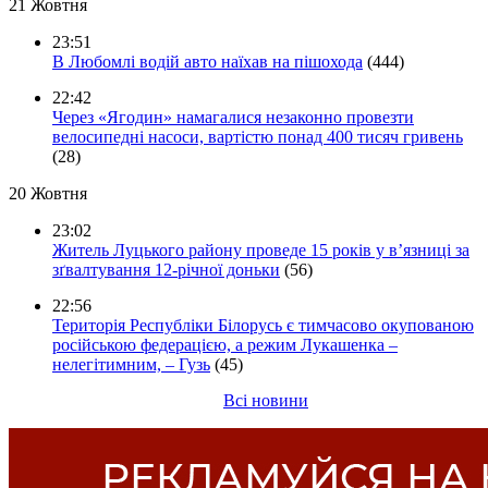
21 Жовтня
23:51
В Любомлі водій авто наїхав на пішохода
(444)
22:42
Через «Ягодин» намагалися незаконно провезти
велосипедні насоси, вартістю понад 400 тисяч гривень
(28)
20 Жовтня
23:02
Житель Луцького району проведе 15 років у в’язниці за
зґвалтування 12-річної доньки
(56)
22:56
Територія Республіки Білорусь є тимчасово окупованою
російською федерацією, а режим Лукашенка –
нелегітимним, – Гузь
(45)
Всі новини