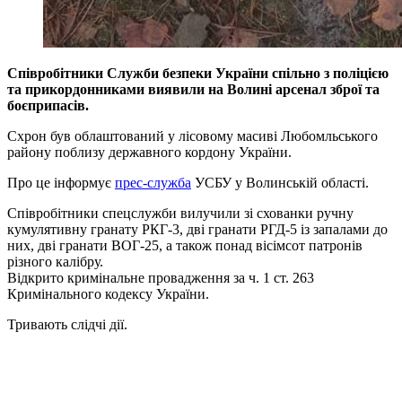
Співробітники Служби безпеки України спільно з поліцією
та прикордонниками виявили на Волині арсенал зброї та
боєприпасів.
Схрон був облаштований у лісовому масиві Любомльського
району поблизу державного кордону України.
Про це інформує
прес-служба
УСБУ у Волинській області.
Співробітники спецслужби вилучили зі схованки ручну
кумулятивну гранату РКГ-3, дві гранати РГД-5 із запалами до
них, дві гранати ВОГ-25, а також понад вісімсот патронів
різного калібру.
Відкрито кримінальне провадження за ч. 1 ст. 263
Кримінального кодексу України.
Тривають слідчі дії.