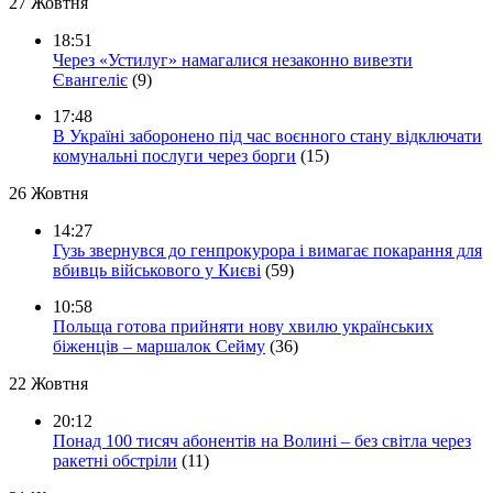
27 Жовтня
18:51
Через «Устилуг» намагалися незаконно вивезти
Євангеліє
(9)
17:48
В Україні заборонено під час воєнного стану відключати
комунальні послуги через борги
(15)
26 Жовтня
14:27
Гузь звернувся до генпрокурора і вимагає покарання для
вбивць військового у Києві
(59)
10:58
Польща готова прийняти нову хвилю українських
біженців – маршалок Сейму
(36)
22 Жовтня
20:12
Понад 100 тисяч абонентів на Волині – без світла через
ракетні обстріли
(11)