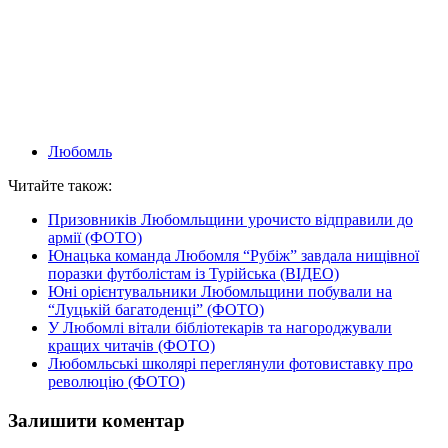
Любомль
Читайте також:
Призовників Любомльщини урочисто відправили до
армії (ФОТО)
Юнацька команда Любомля “Рубіж” завдала нищівної
поразки футболістам із Турійська (ВІДЕО)
Юні орієнтувальники Любомльщини побували на
“Луцькій багатоденці” (ФОТО)
У Любомлі вітали бібліотекарів та нагороджували
кращих читачів (ФОТО)
Любомльські школярі переглянули фотовиставку про
революцію (ФОТО)
Залишити коментар