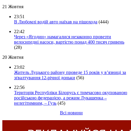
21 Жовтня
23:51
В Любомлі водій авто наїхав на пішохода
(444)
22:42
Через «Ягодин» намагалися незаконно провезти
велосипедні насоси, вартістю понад 400 тисяч гривень
(28)
20 Жовтня
23:02
Житель Луцького району проведе 15 років у в’язниці за
зґвалтування 12-річної доньки
(56)
22:56
Територія Республіки Білорусь є тимчасово окупованою
російською федерацією, а режим Лукашенка –
нелегітимним, – Гузь
(45)
Всі новини