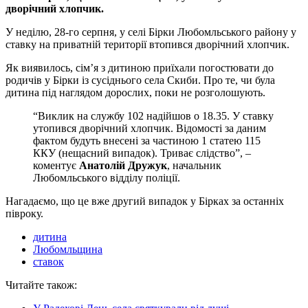
дворічний хлопчик.
У неділю, 28-го серпня, у селі Бірки Любомльського району у
ставку на приватній території втопився дворічний хлопчик.
Як виявилось, сім’я з дитиною приїхали погостювати до
родичів у Бірки із сусіднього села Скиби. Про те, чи була
дитина під наглядом дорослих, поки не розголошують.
“Виклик на службу 102 надійшов о 18.35. У ставку
утопився дворічний хлопчик. Відомості за даним
фактом будуть внесені за частиною 1 статею 115
ККУ (нещасний випадок). Триває слідство”, –
коментує
Анатолій Дружук
, начальник
Любомльського відділу поліції.
Нагадаємо, що це вже другий випадок у Бірках за останніх
півроку.
дитина
Любомльщина
ставок
Читайте також: