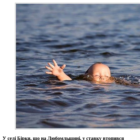
У селі Бірки, що на Любомльщині, у ставку втопився