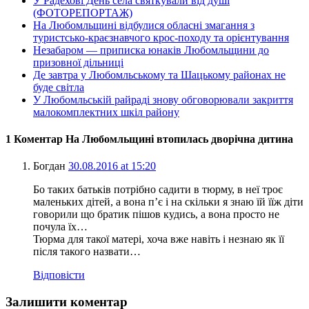
У Радехові День села святкували від душі
(ФОТОРЕПОРТАЖ)
На Любомльщині відбулися обласні змагання з
туристсько-краєзнавчого крос-походу та орієнтування
Незабаром — приписка юнаків Любомльщини до
призовної дільниці
Де завтра у Любомльському та Шацькому районах не
буде світла
У Любомльській райраді знову обговорювали закриття
малокомплектних шкіл району
1 Коментар На Любомльщині втопилась дворічна дитина
Богдан
30.08.2016 at 15:20
Бо таких батьків потрібно садити в тюрму, в неї троє
маленьких дітей, а вона п’є і на скільки я знаю їй їїж діти
говорили що братик пішов кудись, а вона просто не
почула їх…
Тюрма для такої матері, хоча вже навіть і незнаю як її
після такого назвати…
Відповісти
Залишити коментар