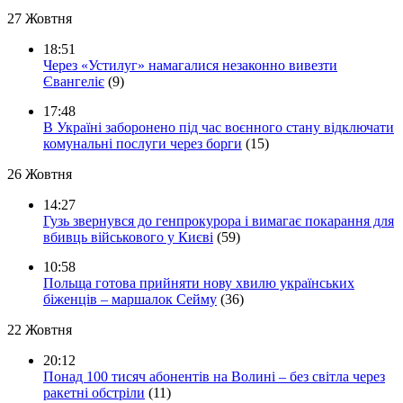
27 Жовтня
18:51
Через «Устилуг» намагалися незаконно вивезти
Євангеліє
(9)
17:48
В Україні заборонено під час воєнного стану відключати
комунальні послуги через борги
(15)
26 Жовтня
14:27
Гузь звернувся до генпрокурора і вимагає покарання для
вбивць військового у Києві
(59)
10:58
Польща готова прийняти нову хвилю українських
біженців – маршалок Сейму
(36)
22 Жовтня
20:12
Понад 100 тисяч абонентів на Волині – без світла через
ракетні обстріли
(11)