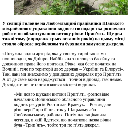
У селищі Головне на Любомльщині працівники Шацького
міжрайонного управління водного господарства розпочали
роботи по облаштуванню витоку річки Прип’ять. Ще два
тижні тому (впродовж трьох останніх років) на цьому місці
стояло обросле верболозом та бурянами замулене джерело.
«Потужна водна артерія, яка у своєму гирлі так само
повноводна, як Дніпро. Найбільша за площею басейну та
довжиною права його притока. Річка, яка бере початок на
Волині і тече по території двох держав – України та Білорусі».
Такі дані ми знаходимо у довідкових джерелах про Прип’ять.
А от де саме вона народжується – точної відповіді там немає.
Дослідити це питання взялися місцеві водники.
«Ми довго шукали витоки Прип’яті, -розповідає
начальник Волинського обласного управління
водних ресурсів Ростислав Кравчук. – Розглядали
різні версії про її початок у Шацькому або
Любомльському районах. Потім нас зацікавила
легенда, в якій йдеться, що початкова назва річки
була «Трип’ять», тобто три по п’ять джерел.