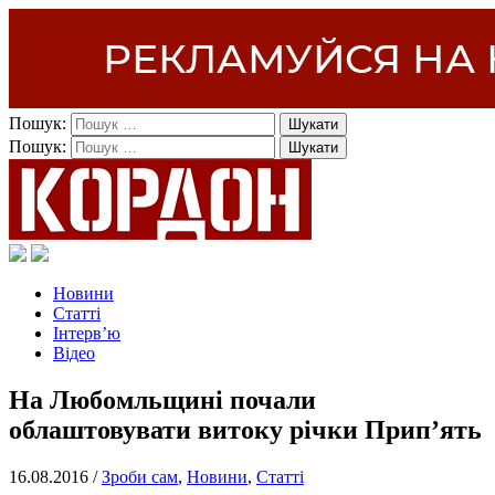
Пошук:
Пошук:
Новини
Статті
Інтерв’ю
Відео
На Любомльщині почали
облаштовувати витоку річки Прип’ять
16.08.2016 /
Зроби сам
,
Новини
,
Статті