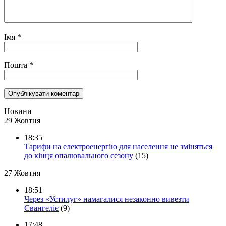
Імя
*
Пошта
*
Новини
29 Жовтня
18:35
Тарифи на електроенергію для населення не зміняться
до кінця опалювального сезону
(15)
27 Жовтня
18:51
Через «Устилуг» намагалися незаконно вивезти
Євангеліє
(9)
17:48