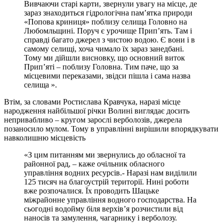
Вивчаючи старі карти, звернули увагу на місце, де
зараз знаходиться гідрологічна пам’ятка природи
«Попова криниця» поблизу селища Головно на
Любомльщині. Поруч є урочище Прип’ять. Там і
справді багато джерел з чистою водою. Є вони і в
самому селищі, хоча чимало їх зараз занедбані.
Тому ми дійшли висновку, що основний виток
Прип’яті – поблизу Головна. Тим паче, що за
місцевими переказами, звідси пішла і сама назва
селища ».
Втім, за словами Ростислава Кравчука, наразі місце
народження найбільшої річки Волині виглядає досить
непривабливо – кругом зарослі верболозів, джерела
позаносило мулом. Тому в управлінні вирішили впорядкувати
навколишню місцевість
«З цим питанням ми звернулись до обласної та
районної рад, – каже очільник обласного
управління водних ресурсів.- Наразі нам виділили
125 тисяч на благоустрій території. Нині роботи
вже розпочалися. Їх проводить Шацьке
міжрайонне управління водного господарства. На
сьогодні водойму біля верхів’я розчистили від
наносів та замулення, чагарнику і верболозу.