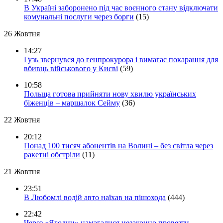
В Україні заборонено під час воєнного стану відключати
комунальні послуги через борги
(15)
26 Жовтня
14:27
Гузь звернувся до генпрокурора і вимагає покарання для
вбивць військового у Києві
(59)
10:58
Польща готова прийняти нову хвилю українських
біженців – маршалок Сейму
(36)
22 Жовтня
20:12
Понад 100 тисяч абонентів на Волині – без світла через
ракетні обстріли
(11)
21 Жовтня
23:51
В Любомлі водій авто наїхав на пішохода
(444)
22:42
Через «Ягодин» намагалися незаконно провезти