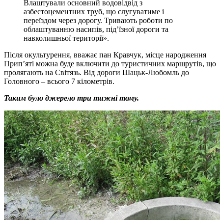
Влаштували основний водовідвід з
азбестоцементних труб, що слугуватиме і
переїздом через дорогу. Тривають роботи по
облаштуванню насипів, під’їзної дороги та
навколишньої території».
Після окультурення, вважає пан Кравчук, місце народження
Прип’яті можна буде включити до туристичних маршрутів, що
пролягають на Світязь. Від дороги Шацьк-Любомль до
Головного – всього 7 кілометрів.
Таким було джерело три тижні тому.