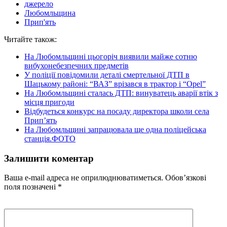
джерело
Любомльщина
Прип'ять
Читайте також:
На Любомльщині цьогоріч виявили майже сотню
вибухонебезпечних предметів
У поліції повідомили деталі смертельної ДТП в
Шацькому районі: “ВАЗ” врізався в трактор і “Opel”
На Любомльщині сталась ДТП: винуватець аварії втік з
місця пригоди
Відбудеться конкурс на посаду директора школи села
Прип’ять
На Любомльщині запрацювала ще одна поліцейська
станція.ФОТО
Залишити коментар
Ваша e-mail адреса не оприлюднюватиметься.
Обов’язкові
поля позначені
*