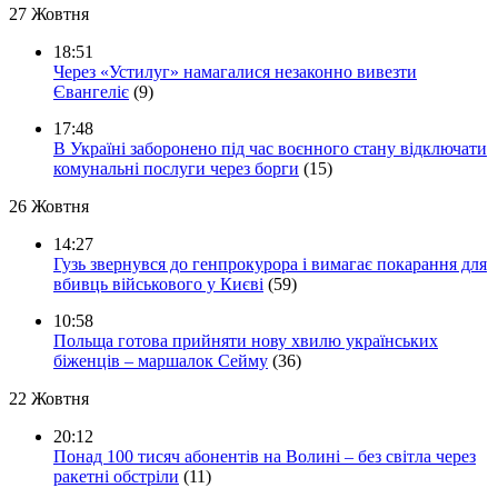
27 Жовтня
18:51
Через «Устилуг» намагалися незаконно вивезти
Євангеліє
(9)
17:48
В Україні заборонено під час воєнного стану відключати
комунальні послуги через борги
(15)
26 Жовтня
14:27
Гузь звернувся до генпрокурора і вимагає покарання для
вбивць військового у Києві
(59)
10:58
Польща готова прийняти нову хвилю українських
біженців – маршалок Сейму
(36)
22 Жовтня
20:12
Понад 100 тисяч абонентів на Волині – без світла через
ракетні обстріли
(11)