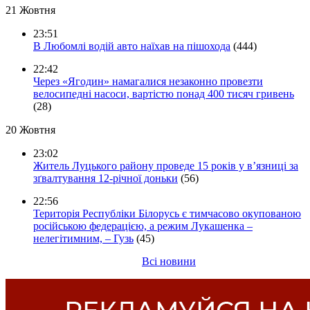
21 Жовтня
23:51
В Любомлі водій авто наїхав на пішохода
(444)
22:42
Через «Ягодин» намагалися незаконно провезти
велосипедні насоси, вартістю понад 400 тисяч гривень
(28)
20 Жовтня
23:02
Житель Луцького району проведе 15 років у в’язниці за
зґвалтування 12-річної доньки
(56)
22:56
Територія Республіки Білорусь є тимчасово окупованою
російською федерацією, а режим Лукашенка –
нелегітимним, – Гузь
(45)
Всі новини