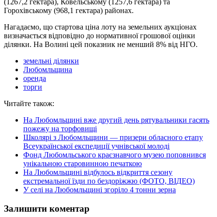
(1267,2 гектара), Ковельському (1257,6 гектара) та
Горохівському (968,1 гектара) районах.
Нагадаємо, що стартова ціна лоту на земельних аукціонах
визначається відповідно до нормативної грошової оцінки
ділянки. На Волині цей показник не менший 8% від НГО.
земельні ділянки
Любомльщина
оренда
торги
Читайте також:
На Любомльщині вже другий день рятувальники гасять
пожежу на торфовищі
Школярі з Любомльщини — призери обласного етапу
Всеукраїнської експедицiї учнiвської молодi
Фонд Любомльського краєзнавчого музею поповнився
унікальною старовинною печаткою
На Любомльщині відбулось відкриття сезону
екстремальної їзди по бездоріжжю (ФОТО, ВІДЕО)
У селі на Любомльщині згоріло 4 тонни зерна
Залишити коментар