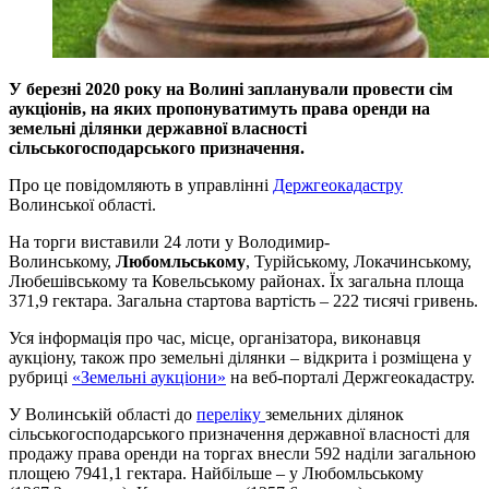
У березні 2020 року на Волині запланували провести сім
аукціонів, на яких пропонуватимуть права оренди на
земельні ділянки державної власності
сільськогосподарського призначення.
Про це повідомляють в управлінні
Держгеокадастру
Волинської області.
На торги виставили 24 лоти у Володимир-
Волинському,
Любомльському
, Турійському, Локачинському,
Любешівському та Ковельському районах. Їх загальна площа
371,9 гектара. Загальна стартова вартість – 222 тисячі гривень.
Уся інформація про час, місце, організатора, виконавця
аукціону, також про земельні ділянки – відкрита і розміщена у
рубриці
«Земельні аукціони»
на веб-порталі Держгеокадастру.
У Волинській області до
переліку
земельних ділянок
сільськогосподарського призначення державної власності для
продажу права оренди на торгах внесли 592 наділи загальною
площею 7941,1 гектара. Найбільше – у Любомльському