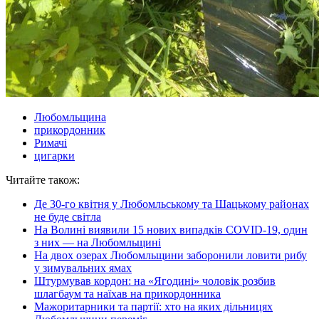
Любомльщина
прикордонник
Римачі
цигарки
Читайте також:
Де 30-го квітня у Любомльському та Шацькому районах
не буде світла
На Волині виявили 15 нових випадків COVID-19, один
з них — на Любомльщині
На двох озерах Любомльщини заборонили ловити рибу
у зимувальних ямах
Штурмував кордон: на «Ягодині» чоловік розбив
шлагбаум та наїхав на прикордонника
Мажоритарники та партії: хто на яких дільницях