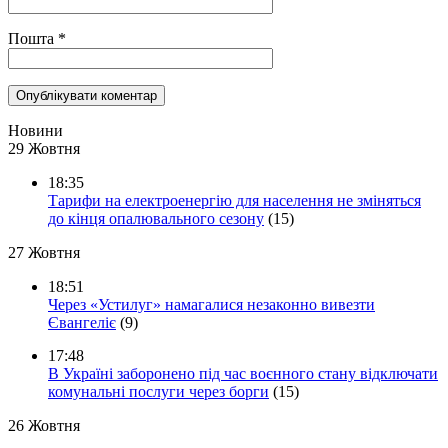
Пошта
*
Новини
29 Жовтня
18:35
Тарифи на електроенергію для населення не зміняться
до кінця опалювального сезону
(15)
27 Жовтня
18:51
Через «Устилуг» намагалися незаконно вивезти
Євангеліє
(9)
17:48
В Україні заборонено під час воєнного стану відключати
комунальні послуги через борги
(15)
26 Жовтня