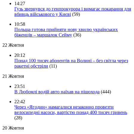
14:27
Гузь звернувся до генпрокурора і вимагає покарання для
вбивць військового у Києві
(59)
10:58
Польща готова прийняти нову хвилю українських
біженців – маршалок Сейму
(36)
22 Жовтня
20:12
Понад 100 тисяч абонентів на Волині – без світла через
ракетні обстріли
(11)
21 Жовтня
23:51
В Любомлі водій авто наїхав на пішохода
(444)
22:42
Через «Ягодин» намагалися незаконно провезти
велосипедні насоси, вартістю понад 400 тисяч гривень
(28)
20 Жовтня