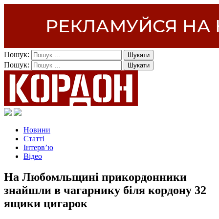
Пошук:
Пошук:
Новини
Статті
Інтерв’ю
Відео
На Любомльщині прикордонники
знайшли в чагарнику біля кордону 32
ящики цигарок