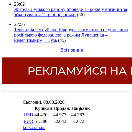
23:02
Житель Луцького району проведе 15 років у в’язниці за
зґвалтування 12-річної доньки
(56)
22:56
Територія Республіки Білорусь є тимчасово окупованою
російською федерацією, а режим Лукашенка –
нелегітимним, – Гузь
(45)
Всі новини