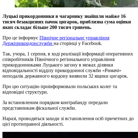
Луцькі прикордонники в чагарнику знайшли майже 16
тисяч безакцизних пачок цигарок, приблизна сума оцінки
яких складає більше 200 тисяч гривень.
Про це інформує
Північне регіональне управління
Держприкордонслужби
на сторінці у Facebook.
Так, учора, 1 серпня, в ході реалізації інформації оперативних
співробітників Північного регіонального управління
прикордонниками Луцького загону в межах ділянки
відповідальності відділу прикордонної служби «Римачі»
неподалік державного кордону виявили 32 ящики цигарок.
Про цю ситуацію проінформовали польських колег та
відповідні структури.
За встановленим порядком контрабанду передали
представникам фіскальної служби.
Наразі, проводяться заходи зі встановлення осіб причетних до
цієї протиправної діяльності.