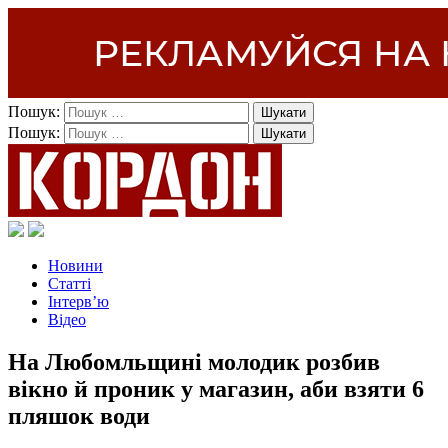
Пошук:
Пошук:
Новини
Статті
Інтерв’ю
Відео
На Любомльщині молодик розбив
вікно й проник у магазин, аби взяти 6
пляшок води