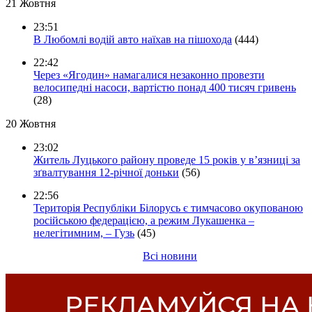
21 Жовтня
23:51
В Любомлі водій авто наїхав на пішохода
(444)
22:42
Через «Ягодин» намагалися незаконно провезти
велосипедні насоси, вартістю понад 400 тисяч гривень
(28)
20 Жовтня
23:02
Житель Луцького району проведе 15 років у в’язниці за
зґвалтування 12-річної доньки
(56)
22:56
Територія Республіки Білорусь є тимчасово окупованою
російською федерацією, а режим Лукашенка –
нелегітимним, – Гузь
(45)
Всі новини