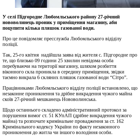
У селі Підгородне Любомльського району 27-річний
нововолинець проник у приміщення магазину, аби
поцупити кілька пляшок газованої води.
Про це повідомляє пресслужба Любомльського відіділу
поліції.
Так, 25-го квітня надійшла заява від жителя с. Підгородне про
те, що близько 09 години 25 хвилин невідома особа
перебуваючи на території магазину, шляхом розбиття
віконного скла проникла в середину приміщення, звідки
таємно викрала 6 скляних пляшок газованої води “Сітро”.
Працівниками Любомльського відділу поліції встановлено, що
незаконне проникнення та дрібне викрадення чужого майна
скоїв 27-річний мешканець Нововолинська.
Щодо останнього складено адміністративний протокол за
порушення вимог ст. 51 КУпАП (дрібне викрадення чужого
майна) та розпочате кримінальне провадження за ст. 162
Кримінального кодексу України по факту незаконного
проникнення до житла чи іншого володіння особи.