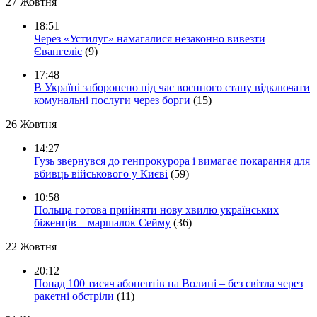
27 Жовтня
18:51
Через «Устилуг» намагалися незаконно вивезти
Євангеліє
(9)
17:48
В Україні заборонено під час воєнного стану відключати
комунальні послуги через борги
(15)
26 Жовтня
14:27
Гузь звернувся до генпрокурора і вимагає покарання для
вбивць військового у Києві
(59)
10:58
Польща готова прийняти нову хвилю українських
біженців – маршалок Сейму
(36)
22 Жовтня
20:12
Понад 100 тисяч абонентів на Волині – без світла через
ракетні обстріли
(11)