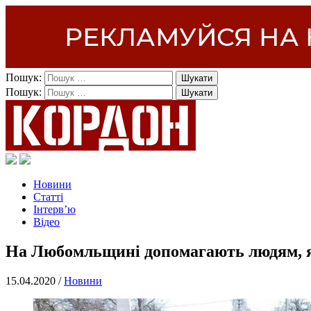
Пошук:
Пошук:
Новини
Статті
Інтерв’ю
Відео
На Любомльщині допомагають людям, я
15.04.2020 /
Новини