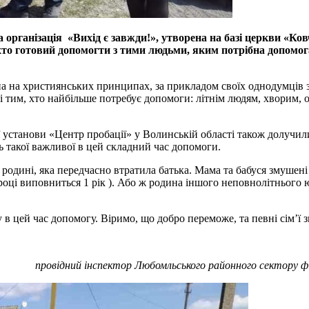
а організація «Вихід є завжди!», утворена на базі церкви «К
, хто готовий допомогти з тими людьми, яким потрібна допомо
ана на християнських принципах, за прикладом своїх однодумців з
 тим, хто найбільше потребує допомоги: літнім людям, хворим, 
станови «Центр пробації» у Волинській області також долучилися
ть такої важливої в цей складний час допомоги.
 родині, яка передчасно втратила батька. Мама та бабуся змушен
році виповниться 1 рік ). Або ж родина іншого неповнолітнього ю
в цей час допомогу. Віримо, що добро переможе, та певні сім’ї
провідний інспектор Любомльського районного сектору фі