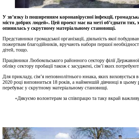
У зв’язку із поширенням коронавірусної інфекції, громадськ
місто добрих людей». Цей проект має на меті об’єднати тих
опинилась у скрутному матеріальному становищі.
Представники громадської організації, діяльність якої побудов
пожертвам благодійників, вручають набори першої необхідності
дітей, тощо.
Працівники Любомльського районного сектору філії Державної у
обліку сектору пробації також є засуджені, сім’ї яких потребую
Для прикладу, сім’я неповнолітнього юнака, яких виховується в
2020 році виповниться 18 років, а найменшій дівчинці в цьому 
перебуває у скрутному матеріальному становищі.
«Дякуємо волонтерам за співпрацю та таку вкрай важливу 