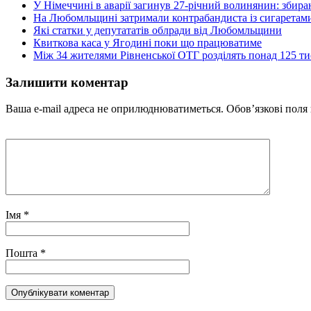
У Німеччині в аварії загинув 27-річний волинянин: збира
На Любомльщині затримали контрабандиста із сигаретам
Які статки у депутататів облради від Любомльщини
Квиткова каса у Ягодині поки що працюватиме
Між 34 жителями Рівненської ОТГ розділять понад 125 ти
Залишити коментар
Ваша e-mail адреса не оприлюднюватиметься.
Обов’язкові поля
Імя
*
Пошта
*