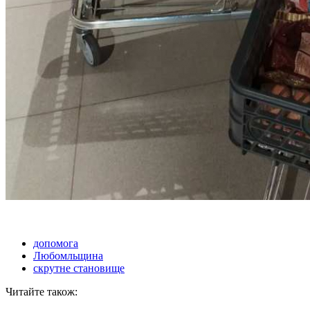
допомога
Любомльщина
скрутне становище
Читайте також: