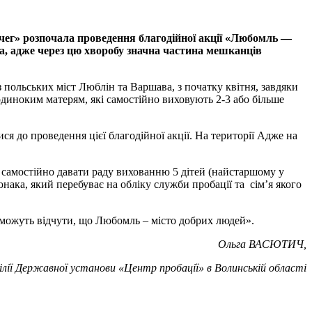
овчег» розпочала проведення благодійної акції «Любомль —
га, адже через цю хворобу значна частина мешканців
 польських міст Люблін та Варшава, з початку квітня, завдяки
одиноким матерям, які самостійно виховують 2-3 або більше
 до проведення цієї благодійної акції. На території Адже на
і самостійно давати раду вихованню 5 дітей (найстаршому у
нака, який перебуває на обліку служби пробації та сім’я якого
 зможуть відчути, що Любомль – місто добрих людей».
Ольга ВАСЮТИЧ,
лії Державної установи «Центр пробації» в Волинській області