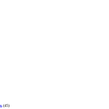
зь
(45)