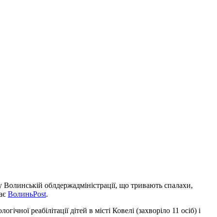
 у Волинській облдержадміністрації, що тривають спалахи,
дає
ВолиньPost
.
чної реабілітації дітей в місті Ковелі (захворіло 11 осіб) і