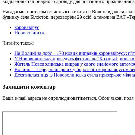
відділення стаціонарного догляду для постійного проживання в 
Нагадаємо, протягом останнього тижня на Волині вдалося лікві
будинку села Білосток, перехворіли 29 осіб, а також на ВАТ «Те
коронавірус
Нововолинськ
Читайте також:
На Волині за добу – 178 нових випадків коронавірусу: п’
У Нововолинську проведуть фестиваль “Козацькі розваги
Житель Нововолинська викрав у свого знайомого автом
Волинь — серед найгірших у боротьбі з коронавірусом ч
Десятикласниця із Нововолинська стала призеркою міжнар
Залишити коментар
Ваша e-mail адреса не оприлюднюватиметься.
Обов’язкові поля