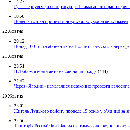
14:27
Гузь звернувся до генпрокурора і вимагає покарання для 
10:58
Польща готова прийняти нову хвилю українських біженц
22 Жовтня
20:12
Понад 100 тисяч абонентів на Волині – без світла через ра
21 Жовтня
23:51
В Любомлі водій авто наїхав на пішохода
(444)
22:42
Через «Ягодин» намагалися незаконно провезти велосипед
20 Жовтня
23:02
Житель Луцького району проведе 15 років у в’язниці за з
22:56
Територія Республіки Білорусь є тимчасово окупованою р