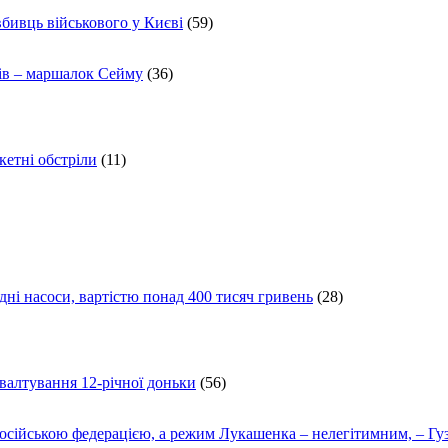
вбивць військового у Києві
(59)
ів – маршалок Сейму
(36)
кетні обстріли
(11)
ні насоси, вартістю понад 400 тисяч гривень
(28)
ґвалтування 12-річної доньки
(56)
осійською федерацією, а режим Лукашенка – нелегітимним, – Гу