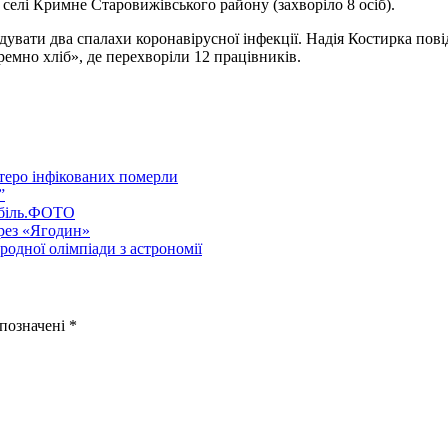
селі Кримне Старовижівського району (захворіло 8 осіб).
дувати два спалахи коронавірусної інфекції. Надія Костирка пов
ремно хліб», де перехворіли 12 працівників.
ятеро інфікованих померли
”
обіль.ФОТО
ерез «Ягодин»
одної олімпіади з астрономії
 позначені
*