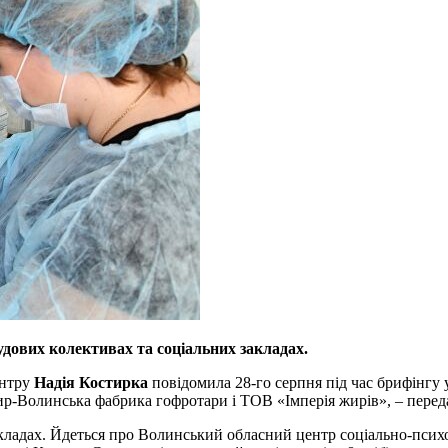
дових колективах та соціальних закладах.
ентру
Надія Костирка
повідомила 28-го серпня під час брифінгу
ир-Волинська фабрика гофротари і ТОВ «Імперія жирів», – пере
ладах. Йдеться про Волинський обласний центр соціально-психологі