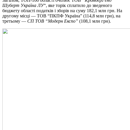
Загалом, ТОП-100 області очолює ТОВ
“Кромберг енд
Шуберт Україна ЛУ
“, яке торік сплатило до зведеного
бюджету області податків і зборів на суму 182,1 млн грн. На
другому місці — ТОВ “ПКПФ Україна” (114,8 млн грн), на
третьому —
СП ТОВ “Модерн Експо”
(108,1 млн грн).