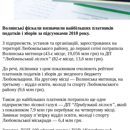
Волинські фіскали визначили найбільших платників
податків і зборів за підсумками 2018 року.
З підприємств, установ та організацій, зареєстрованих на
території Любомльського району, до першої сотні потрапила
Волинська митниця (43-є місце, 19,056 млн грн) та
ДП
“Любомльський лісгосп”
(82-е місце, 13,6 млн грн).
До речі, лісівники з цим показником очолюють рейтинг
платників податків і зборів до зведеного бюджету
Любомльщини. На другому місці — Волинська митниця, на
третьому – відділ освіти, молоді та спорту Любомльського
району (9,6 млн грн).
Також до найбільших платників потрапило ще одне
підприємство лісової галузі —
ДП “Прибузький лісгосп”
, який
з показником 7,9 млн грн перебуває на четвертому місці.
Замикає першу п’ятірку відділ освіти, молоді і спорту
Любомльської міськради — 6,4 млн грн.