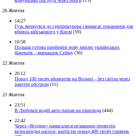
комунальні послуги через борги
(15)
26 Жовтня
14:27
Гузь звернувся до генпрокурора і вимагає покарання для
вбивць військового у Києві
(59)
10:58
Польща готова прийняти нову хвилю українських
біженців – маршалок Сейму
(36)
22 Жовтня
20:12
Понад 100 тисяч абонентів на Волині – без світла через
ракетні обстріли
(11)
21 Жовтня
23:51
В Любомлі водій авто наїхав на пішохода
(444)
22:42
Через «Ягодин» намагалися незаконно провезти
велосипедні насоси, вартістю понад 400 тисяч гривень