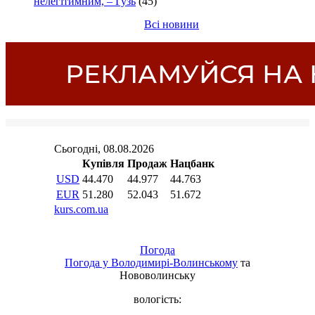
нелегітимним, – Гузь
(45)
Всі новини
Погода
Погода у
Володимирі-Волинському
та
Нововолинську
вологість: