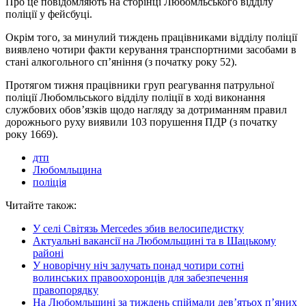
Про це повідомляють на сторінці Любомльського відділу
поліції у фейсбуці.
Окрім того, за минулий тиждень працівниками відділу поліції
виявлено чотири факти керування транспортними засобами в
стані алкогольного сп’яніння (з початку року 52).
Протягом тижня працівники груп реагування патрульної
поліції Любомльського відділу поліції в ході виконання
службових обов’язків щодо нагляду за дотриманням правил
дорожнього руху виявили 103 порушення ПДР (з початку
року 1669).
дтп
Любомльщина
поліція
Читайте також:
У селі Світязь Mercedes збив велосипедистку
Актуальні вакансії на Любомльщині та в Шацькому
районі
У новорічну ніч залучать понад чотири сотні
волинських правоохоронців для забезпечення
правопорядку
На Любомльщині за тиждень спіймали дев’ятьох п’яних