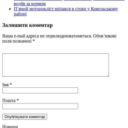
водіїв за кермом
П’яний мотоцикліст врізався в стовп у Ковельському
районі
Залишити коментар
Ваша e-mail адреса не оприлюднюватиметься.
Обов’язкові
поля позначені
*
Імя
*
Пошта
*
Новини