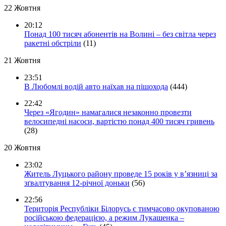
22 Жовтня
20:12
Понад 100 тисяч абонентів на Волині – без світла через
ракетні обстріли
(11)
21 Жовтня
23:51
В Любомлі водій авто наїхав на пішохода
(444)
22:42
Через «Ягодин» намагалися незаконно провезти
велосипедні насоси, вартістю понад 400 тисяч гривень
(28)
20 Жовтня
23:02
Житель Луцького району проведе 15 років у в’язниці за
зґвалтування 12-річної доньки
(56)
22:56
Територія Республіки Білорусь є тимчасово окупованою
російською федерацією, а режим Лукашенка –