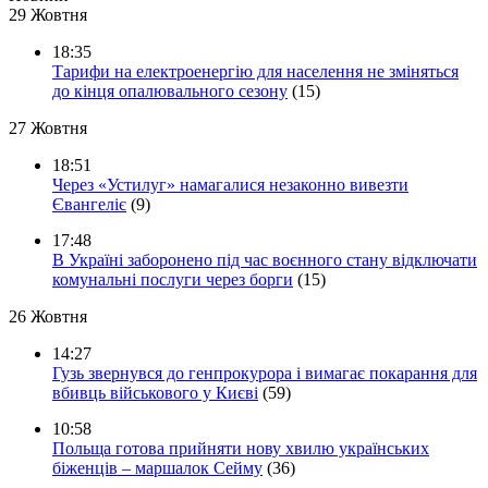
29 Жовтня
18:35
Тарифи на електроенергію для населення не зміняться
до кінця опалювального сезону
(15)
27 Жовтня
18:51
Через «Устилуг» намагалися незаконно вивезти
Євангеліє
(9)
17:48
В Україні заборонено під час воєнного стану відключати
комунальні послуги через борги
(15)
26 Жовтня
14:27
Гузь звернувся до генпрокурора і вимагає покарання для
вбивць військового у Києві
(59)
10:58
Польща готова прийняти нову хвилю українських
біженців – маршалок Сейму
(36)