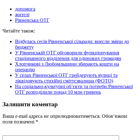
допомога
жителі
Рівненська ОТГ
Читайте також:
Відбулась сесія Рівненської сільради: внесли зміни до
бюджету
У Рівненській ОТГ обговорили функціонування
стаціонарного відділення для одиноких громадян
Хлопчикові з Любомльщини збирають кошти на
операцію
У селах Рівненської ОТГ грейдерують вулиці та
ліквідовують стихійні сміттєзвалища (ФОТО)
На соціально-культурні об’єкти та потреби Рівненської
ОТГ розподілили понад 10 млн гривень
Залишити коментар
Ваша e-mail адреса не оприлюднюватиметься.
Обов’язкові
поля позначені
*