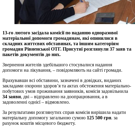
13-го лютого засідала комісії по наданню одноразової
матеріальної допомоги громадянам, які опинилися в
складних життєвих обставинах, та іншим категоріям
громадян Рівненської ОТГ. Присутні розглянули 37 заяв та
пакетів документів до них.
Звернення жителів здебільшого стосувалися надання
допомоги на лікування, – повідомляють на сайті громади.
Врахувавши всі обставини, зазначені в довідках, виданих
закладами охорони здоров’я та актах обстеження матеріально-
побутових умов проживання заявників, комісія задовільнила
34 заяви
, дві – відправлено на доопрацювання, а в
задоволенні однієї – відмовлено.
За результатами розглянутих справ комісія вирішила надати
матеріальну допомогу загальною сумою
125 500 грн
. за
рахунок коштів місцевого бюджету.