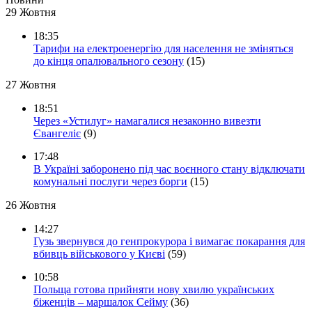
29 Жовтня
18:35
Тарифи на електроенергію для населення не зміняться
до кінця опалювального сезону
(15)
27 Жовтня
18:51
Через «Устилуг» намагалися незаконно вивезти
Євангеліє
(9)
17:48
В Україні заборонено під час воєнного стану відключати
комунальні послуги через борги
(15)
26 Жовтня
14:27
Гузь звернувся до генпрокурора і вимагає покарання для
вбивць військового у Києві
(59)
10:58
Польща готова прийняти нову хвилю українських
біженців – маршалок Сейму
(36)