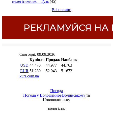
нелегітимним, – Гузь
(45)
Всі новини
Погода
Погода у
Володимирі-Волинському
та
Нововолинську
вологість: