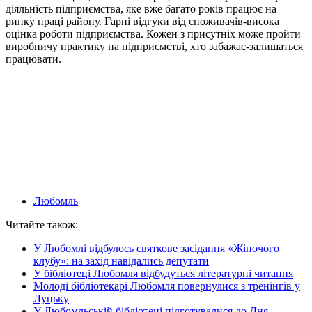
діяльність підприємства, яке вже багато років працює на
ринку праці району. Гарні відгуки від споживачів-висока
оцінка роботи підприємства. Кожен з присутніх може пройти
виробничу практику на підприємстві, хто забажає-залишаться
працювати.
Любомль
Читайте також:
У Любомлі відбулось святкове засідання «Жіночого
клубу»: на захід навідались депутати
У бібліотеці Любомля відбудуться літературні читання
Молоді бібліотекарі Любомля повернулися з тренінгів у
Луцьку
У Любомльській бібліотеці підготувалися до Дня