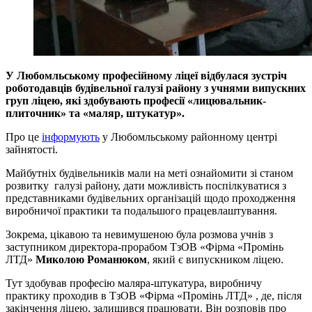
У Любомльському професійному ліцеї відбулася зустріч
роботодавців будівельної галузі району з учнями випускних
груп ліцею, які здобувають професії «лицювальник-
плиточник» та «маляр, штукатур».
Про це
інформують
у Любомльському районному центрі
зайнятості.
Майбутніх будівельників мали на меті ознайомити зі станом
розвитку галузі району, дати можливість поспілкуватися з
представниками будівельних організацій щодо проходження
виробничої практики та подальшого працевлаштування.
Зокрема, цікавою та невимушеною була розмова учнів з
заступником директора-прорабом ТзОВ «Фірма «Промінь
ЛТД»
Миколою Романюком
, який є випускником ліцею.
Тут здобував професію маляра-штукатура, виробничу
практику проходив в ТзОВ «Фірма «Промінь ЛТД» , де, після
закінчення ліцею, залишився працювати. Він розповів про