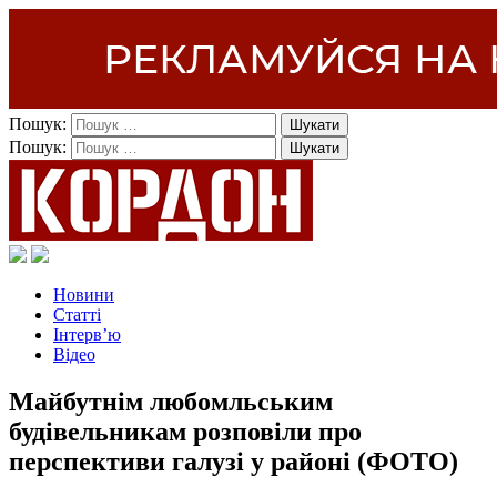
Пошук:
Пошук:
Новини
Статті
Інтерв’ю
Відео
Майбутнім любомльським
будівельникам розповіли про
перспективи галузі у районі (ФОТО)