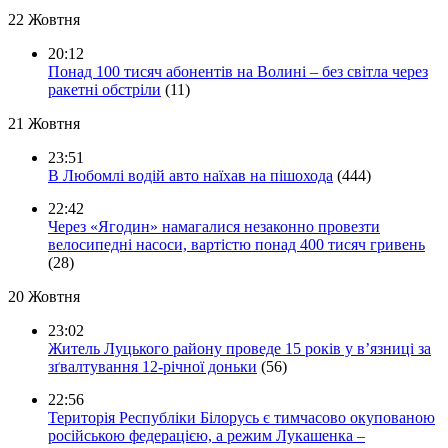
22 Жовтня
20:12
Понад 100 тисяч абонентів на Волині – без світла через
ракетні обстріли
(11)
21 Жовтня
23:51
В Любомлі водій авто наїхав на пішохода
(444)
22:42
Через «Ягодин» намагалися незаконно провезти
велосипедні насоси, вартістю понад 400 тисяч гривень
(28)
20 Жовтня
23:02
Житель Луцького району проведе 15 років у в’язниці за
зґвалтування 12-річної доньки
(56)
22:56
Територія Республіки Білорусь є тимчасово окупованою
російською федерацією, а режим Лукашенка –