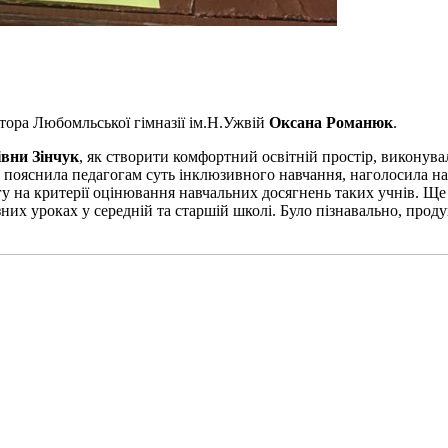
тора Любомльської гімназії ім.Н.Ужвій
Оксана Романюк
.
івни Зінчук
, як створити комфортний освітній простір, виконува
, пояснила педагогам суть інклюзивного навчання, наголосила н
гу на критерії оцінювання навчальних досягнень таких учнів. 
х уроках у середній та старшій школі. Було пізнавально, продук