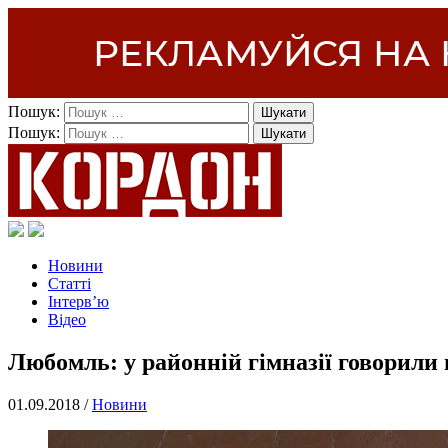
Пошук:
Пошук:
Новини
Статті
Інтерв’ю
Відео
Любомль: у районній гімназії говорил
01.09.2018 /
Новини