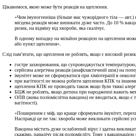
Цікавимося, якою може бути реакція на щеплення.
«Чим імуногенніша (більше має чужорідного тіла — авт.)
місцева реакція може виникати дуже часто. До 10 % вакц
ризик, на відміну від хвороби, яка скалічує.
В одному випадку на мільйон реакцією на щеплення може 
або пункт щеплення».
Слід пам’ятати, що щеплення не роблять, якщо є високий ризик 
гостре захворювання, що супроводжується температурою, 
серйозна алергічна реакція (анафілактичний шок) на попе
імунітет може не сформуватися при хіміотерапії в онколо
при вагітності не можна робити щеплення КПК та іншими
щеплення КПК не проводять також якщо були тяжкі алергіч
БЦЖ не роблять, якщо дитина при народженні важить менш
ОПВ (жива поліомієлітна вакцина) не вводиться, якщо є тя
вагітності).
«Поширеним є міф, що краще сформувати імунітет, перехв
Насправді це не так: хвороба може викликати серйозні ус
Вакцина містить дуже ослаблений вірус і здатна викликати
скажімо, паралічу після поліомієліту. Тому з вакцинацією