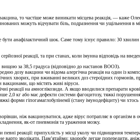
 вакцина, то частіше може виникати місцева реакція, — каже Ол
инованих можуть відчувати біль, подразнення чи ущільнення в 
бути анафілактичний шок. Саме тому існує правило: 30 хвилин п
серйозної реакції, та при станах, коли імунна відповідь на введ
вищою за 38,5 градуса (відповідно до настанов ВООЗ).
редню дозу вакцини чи відома алергічна реакція на один із комп
гічних хворих, при вживанні великих доз стероїдних гормонів, п
 вакцинами, що містять живі віруси.
ні реакції на амноглікозиди. А якщо вводилися препарати крові
е 2,0 кг або має дефекти системи фагоцитозу, тяжкі порушення в
жкі форми гіпогамаглобулінемії (стану імунодефіциту) чи хтось і
орівши, ніж вакцинуватися, адже вірус потрапляє в організм в
кладнення, як-от пневмонія та ураження мозку.
 певні реакції: припухлість у місці уколу чи підвищення темпера
 не варто зволікати. Пам’ятаймо: хворобу легше попередити, аніж