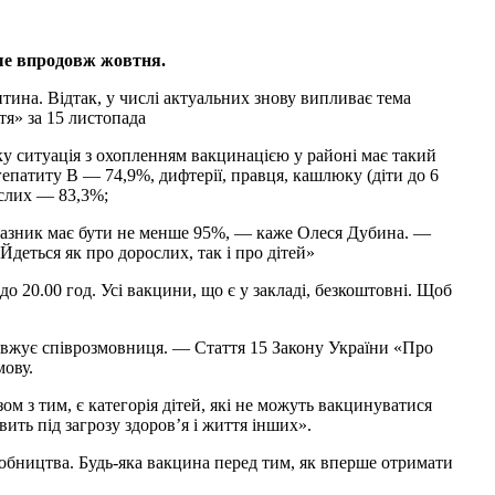
ише впродовж жовтня.
тина. Відтак, у числі актуальних знову випливає тема
тя» за 15 листопада
ку ситуація з охопленням вакцинацією у районі має такий
епатиту В — 74,9%, дифтерії, правця, кашлюку (діти до 6
ослих — 83,3%;
оказник має бути не менше 95%, — каже Олеся Дубина. —
деться як про дорослих, так і про дітей»
до 20.00 год. Усі вакцини, що є у закладі, безкоштовні. Щоб
довжує співрозмовниця. — Стаття 15 Закону України «Про
мову.
ом з тим, є категорія дітей, які не можуть вакцинуватися
вить під загрозу здоров’я і життя інших».
робництва. Будь-яка вакцина перед тим, як вперше отримати