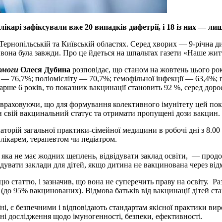
лікарі зафіксували вже 20 випадків дифетрії, і 18 із них — л
ернопільській та Київській областях. Серед хворих — 9-річна ди
ою вона була завжди. Про це йдеться на шпальтах газети «Наше жит
омоги
Олеся Дубина
розповідає, що станом на жовтень цього ро
 — 76,7%; поліомієліту — 70,7%; гемофільної інфекції — 63,4%; г
тарше 6 років, то показник вакцинації становить 92 %, серед дор
м, враховуючи, що для формування колективного імунітету цей п
 свій вакцинальний статус та отримати пропущені дози вакцин. Й
торій загальної практики-сімейної медицини в робочі дні з 8.00 
лікарем, терапевтом чи педіатром.
 яка не має жодних щеплень, відвідувати заклад освіти, — про
дувати заклади для дітей, якщо дитина не вакцинована через від
 статтю, і зазначив, що вона не супере­чить праву на освіту. Раз
 (до 95% вакцинованих). Відмова батьків від вакцинації дітей ста
ні, є безпечними і відповідають стандартам якісної практики ви
ні дослідження щодо імуногенності, безпеки, ефективності.