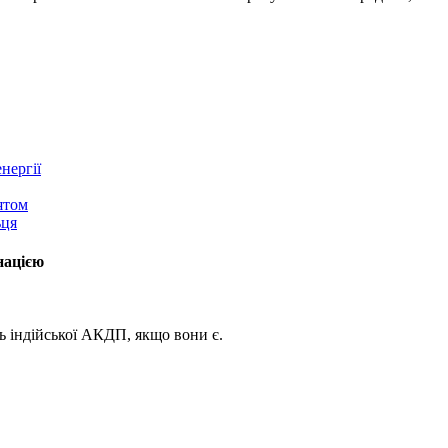
нергії
ятом
ьця
нацією
ь індійської АКДП, якщо вони є.