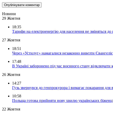
Новини
29 Жовтня
18:35
Тарифи на електроенергію для населення не зміняться до
27 Жовтня
18:51
Через «Устилуг» намагалися незаконно вивезти Євангеліє
17:48
В Україні заборонено під час воєнного стану відключати 
26 Жовтня
14:27
Гузь звернувся до генпрокурора і вимагає покарання для 
10:58
Польща готова прийняти нову хвилю українських біженц
22 Жовтня