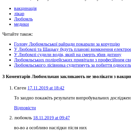
вакцинація
лікар
Любомль
медики
Читайте також:
Голову Любомльської райради покарали за корупцію
У Любомлі та Шацьку будуть планові вимкнення електрое
У Любомлі судили водія, який на смерть збив дитину
Любомльських поліцейських привітали з професійним св
Любомльського лісівника судитимуть за побиття односел
3 Коментарів Любомльчан закликають не зволікати з вакци
Євген
17.11.2019 at 18:42
То заодно покажіть результати випробувальних досліджен
Відповісти
любомль
18.11.2019 at 09:47
во-во а особливо наслідки після них