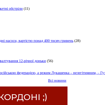
кетні обстріли
(11)
ні насоси, вартістю понад 400 тисяч гривень
(28)
ґвалтування 12-річної доньки
(56)
осійською федерацією, а режим Лукашенка – нелегітимним, – Гу
Всі новини