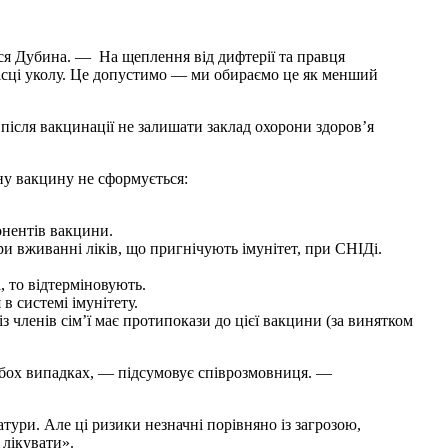
еся Дубина. — На щеплення від дифтерії та правця
місці уколу. Це допустимо — ми обираємо це як менший
ісля вакцинації не залишати заклад охорони здоров’я
ену вакцину не сформується:
онентів вакцини.
ри вживанні ліків, що пригнічують імунітет, при СНІДі.
, то відтерміновують.
 системі імунітету.
з членів сім’ї має протипокази до цієї вакцини (за винятком
 обох випадках, — підсумовує співрозмовниця. —
тури. Але ці ризики незначні порівняно із загрозою,
 лікувати».