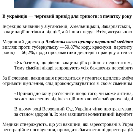
В українців — черговий привід для тривоги: з початку року 
Інфекцію виявили у Луганській, Хмельницькій, Закарпатській, Т
вакцинації не тільки від цієї, а й інших недуг. Втім, актуальн
Медичний директор
Любомльського центру первинної меддоп
вигляд: проти туберкульозу —59,87%; кору, краснухи, паротиту
років) — 66,2%; щодо профілактики дифтерії і правця у дітей с
«Як бачимо, що рівень вакцинації в районі є недостатні
Тому сімейні лікарі запрошують усіх бажаючих перевірити
За її словами, вакцинація проводиться у пунктах щеплень амбула
отримати щеплення, слід проконсультуватися зі своїм сімейним 
«Принагідно хочу роз’яснити щодо того, чи може дитина,
захист населення від інфекційних хвороб» забороняє відві
В цьому році Верховний Суд України чітко протрактував цю
за станом здоров’я. Їх має захищати колективний імунітет
Медики стверджують, що усі вакцини, які зареєстровані в Украї
реєстраційне посвідчення, проходить багатоетапні дореєстрацій