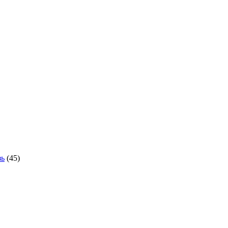
зь
(45)