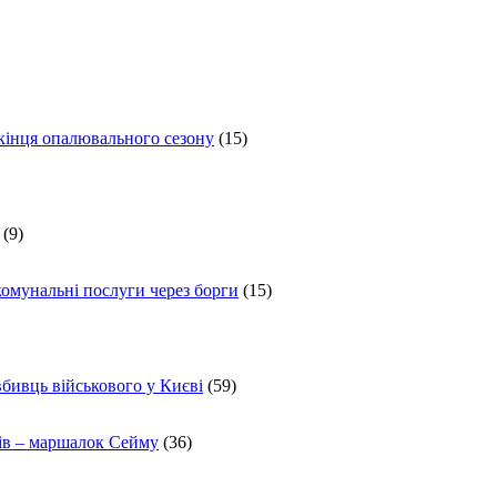
 кінця опалювального сезону
(15)
(9)
комунальні послуги через борги
(15)
вбивць військового у Києві
(59)
ів – маршалок Сейму
(36)