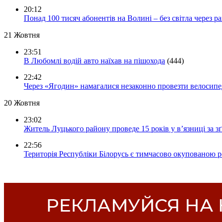
20:12
Понад 100 тисяч абонентів на Волині – без світла через ра
21 Жовтня
23:51
В Любомлі водій авто наїхав на пішохода
(444)
22:42
Через «Ягодин» намагалися незаконно провезти велосипед
20 Жовтня
23:02
Житель Луцького району проведе 15 років у в’язниці за з
22:56
Територія Республіки Білорусь є тимчасово окупованою р