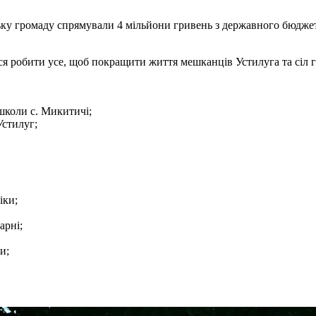
узьку громаду спрямували 4 мільйони гривень з державного бюдже
ися робити усе, щоб покращити життя мешканців Устилуга та сіл 
школи с. Микитичі;
Устилуг;
іки;
арні;
и;