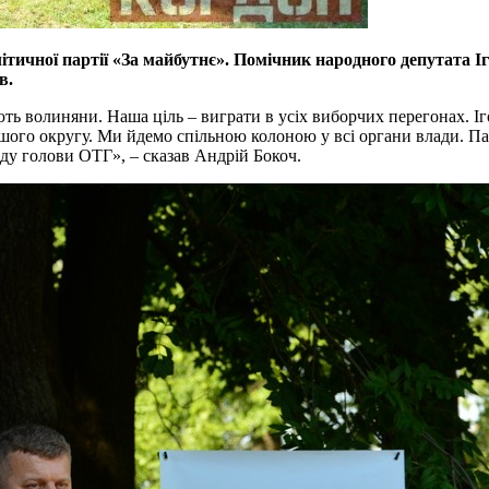
літичної партії «За майбутнє». Помічник народного депутата 
в.
ть волиняни. Наша ціль – виграти в усіх виборчих перегонах. І
нашого округу. Ми йдемо спільною колоною у всі органи влади. П
ду голови ОТГ», – сказав Андрій Бокоч.