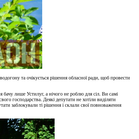
 водогону та очікується рішення обласної ради, щоб провести
 бачу лише Устилуг, а нічого не роблю для сіл. Ви самі
 свого господарства. Деякі депутати не хотіли виділяти
утати заблокували ті рішення і склали свої повноваження