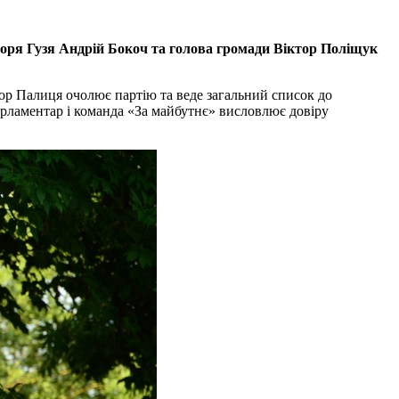
Ігоря Гузя Андрій Бокоч та голова громади Віктор Поліщук
гор Палиця очолює партію та веде загальний список до
арламентар і команда «За майбутнє» висловлює довіру