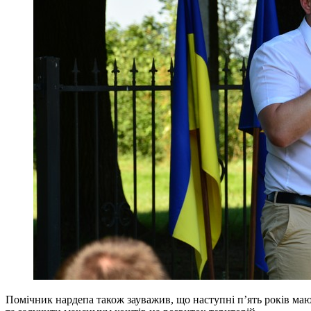
Помічник нардепа також зауважив, що наступні п’ять років мают