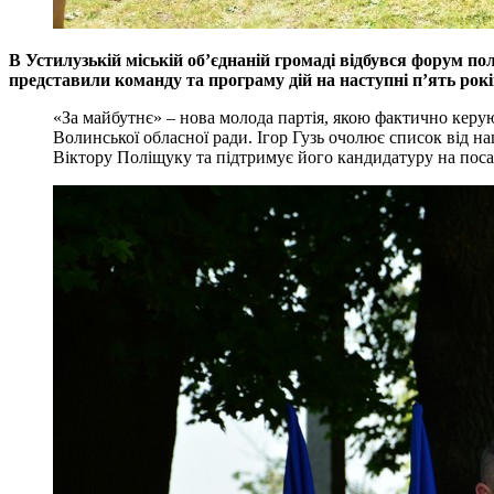
В Устилузькій міській об’єднаній громаді відбувся форум по
представили команду та програму дій на наступні п’ять рокі
«За майбутнє» – нова молода партія, якою фактично керую
Волинської обласної ради. Ігор Гузь очолює список від 
Віктору Поліщуку та підтримує його кандидатуру на поса