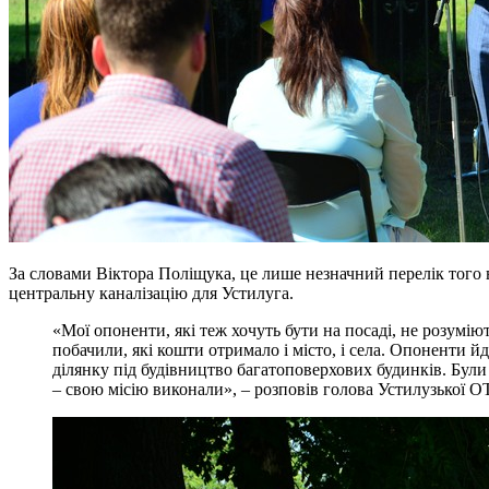
За словами Віктора Поліщука, це лише незначний перелік того в
центральну каналізацію для Устилуга.
«Мої опоненти, які теж хочуть бути на посаді, не розумію
побачили, які кошти отримало і місто, і села. Опоненти йд
ділянку під будівництво багатоповерхових будинків. Були
– свою місію виконали», – розповів голова Устилузької О