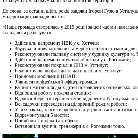
та залучити максимум коштів на розвиток територій.
До слова, за останні шість років завдяки Ігореві Гузю в Устил
модернізацію закладів освіти.
«Наша громада створилась у 2015 році і за цей час ми намагал
які вдалося реалізувати:
Здійснили капремонт НВК у с. Хотячів;
Збудували нову котельню та мережі теплопостачання для 
Реконструювали паливну систему у будинку культури м. 
Здійснили капремонт початкової школи у с. Рогожани;
Реконструювали покрівлі в ДНЗ м. Устилуг;
Реконструювали фасади та дахи школи м. Устилуг;
Придбали мобільний ЦНАП;
З’явився поліцейський офіцер громади;
Купили житло для двох дітей позбавлених батьківської оп
Відновила роботу пожежна станція;
Вдалося зберегти терапевтичне відділення Устилузької лік
Всі садочки переведені на цілорічний режим роботи;
У всіх закладах освіти зробили внутрішні санітарні кімнат
Відремонтували 5 мостів;
Придбали 2 шкільні автобуси;
Встановили вуличні тренажери в с. Рогожани тощо.