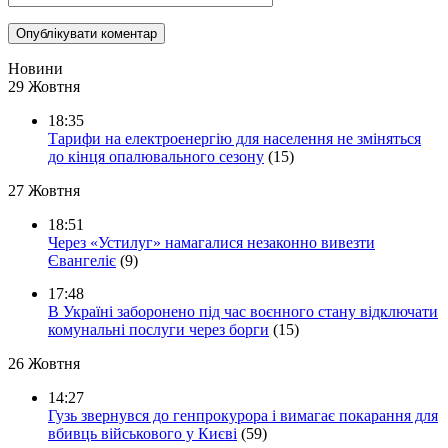
Новини
29 Жовтня
18:35
Тарифи на електроенергію для населення не зміняться
до кінця опалювального сезону
(15)
27 Жовтня
18:51
Через «Устилуг» намагалися незаконно вивезти
Євангеліє
(9)
17:48
В Україні заборонено під час воєнного стану відключати
комунальні послуги через борги
(15)
26 Жовтня
14:27
Гузь звернувся до генпрокурора і вимагає покарання для
вбивць військового у Києві
(59)