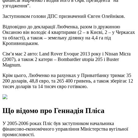
фінансів Марченко і водив його в Офіс президента “на
узгодження”.
Заступником голови ДПС призначений Євген Олейніков.
Відповідно до декларації Любченка, разом із дружиною
Оксаною він володіє 4 квартирами (2 – в Києві, 2 – у Черкасах
та області), а також – земельну ділянку на 4,4 га під
Кропивницьким.
Сім’я має 2 авто: Land Rover Evoque 2013 року і Nissan Micra
(2007), а також 2 катери – Bombardier utopia 205 і Buster
Magnum.
Крім цього, Любченко на рахунках у Приватбанку тримає 35
200 доларів, 48,8 євро, та 265 400 гривень, а також зберігає 12
тисяч доларів та 14 тисяч євро готівкою.
Що відомо про
Геннадія Пліса
У 2005-2006 роках Пліс був заступником начальника
фінансово-економічного управління Міністерства вугільної
промисловості.