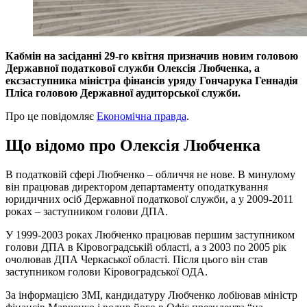
Кабмін на засіданні 29-го квітня призначив новим головою
Державної податкової служби Олексія Любченка, а
ексзаступника міністра фінансів уряду Гончарука Геннадія
Пліса головою Державної аудиторської служби.
Про це повідомляє
Економічна правда
.
Що відомо про
Олексія Любченка
В податковій сфері Любченко – обличчя не нове. В минулому
він працював директором департаменту оподаткування
юридичних осіб Державної податкової служби, а у 2009-2011
роках – заступником голови ДПА.
У 1999-2003 роках Любченко працював першим заступником
голови ДПА в Кіровоградській області, а з 2003 по 2005 рік
очолював ДПА Черкаської області. Після цього він став
заступником голови Кіровоградської ОДА.
За інформацією ЗМІ, кандидатуру Любченко лобіював міністр