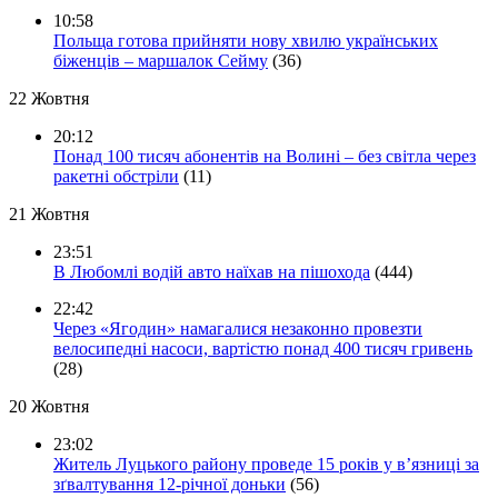
10:58
Польща готова прийняти нову хвилю українських
біженців – маршалок Сейму
(36)
22 Жовтня
20:12
Понад 100 тисяч абонентів на Волині – без світла через
ракетні обстріли
(11)
21 Жовтня
23:51
В Любомлі водій авто наїхав на пішохода
(444)
22:42
Через «Ягодин» намагалися незаконно провезти
велосипедні насоси, вартістю понад 400 тисяч гривень
(28)
20 Жовтня
23:02
Житель Луцького району проведе 15 років у в’язниці за
зґвалтування 12-річної доньки
(56)