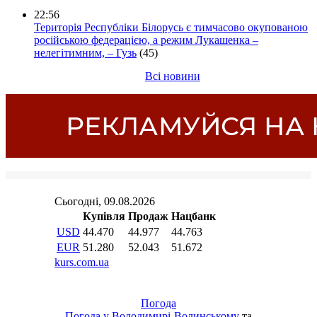
22:56
Територія Республіки Білорусь є тимчасово окупованою
російською федерацією, а режим Лукашенка –
нелегітимним, – Гузь
(45)
Всі новини
Погода
Погода у
Володимирі-Волинському
та