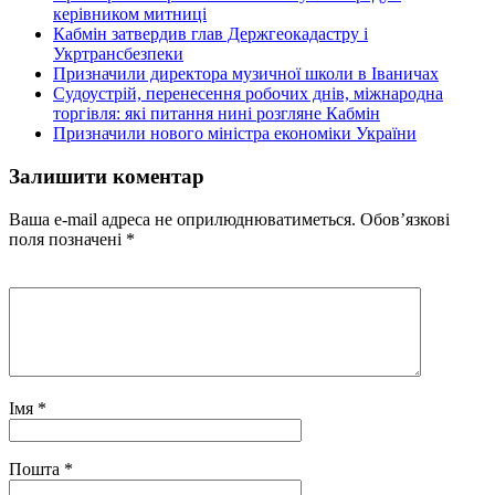
керівником митниці
Кабмін затвердив глав Держгеокадастру і
Укртрансбезпеки
Призначили директора музичної школи в Іваничах
Судоустрій, перенесення робочих днів, міжнародна
торгівля: які питання нині розгляне Кабмін
Призначили нового міністра економіки України
Залишити коментар
Ваша e-mail адреса не оприлюднюватиметься.
Обов’язкові
поля позначені
*
Імя
*
Пошта
*