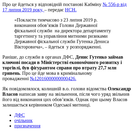
Про це йдеться у відповідній постанові Кабміну
№ 556-р
від
17 липня 2019 року,
– передає
НСН.
«Покласти тимчасово з 23 липня 2019 р.
виконання обов’язків Голови Державної
фіскальної служби на директора департаменту
таргетингу та управління митними ризиками
Державної фіскальної служби Гутенка Дениса
Вікторовича», – йдеться у розпорядженні.
Раніше, до служби в органах ДФС,
Денис Г
утенко займав
ключові посади в Міністерстві економічного розвитку і
торгівлі, був фігурантом справи про втрату 27,7 млн ​​
гривень
. Про це йде мова в кримінальному
провадженні
№12016000000000426.
Як повідомлялося, колишній в.о. голови відомства
Олександр
Власов
написав заяву на звільнення, після чого уряд звільнив
його від виконання цих обов’язків. Однак при цьому Власов
залишається керівником Одеської митниці.
ДФС
очільник
призначення