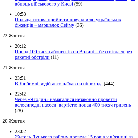
вбивць військового у Києві
(59)
10:58
Польща готова прийняти нову хвилю українських
біженців – маршалок Сейму
(36)
22 Жовтня
20:12
Понад 100 тисяч абонентів на Волині – без світла через
ракетні обстріли
(11)
21 Жовтня
23:51
В Любомлі водій авто наїхав на пішохода
(444)
22:42
Через «Ягодин» намагалися незаконно провезти
велосипедні насоси, вартістю понад 400 тисяч гривень
(28)
20 Жовтня
23:02
Житель Луцького району проведе 15 років у в’язниці за