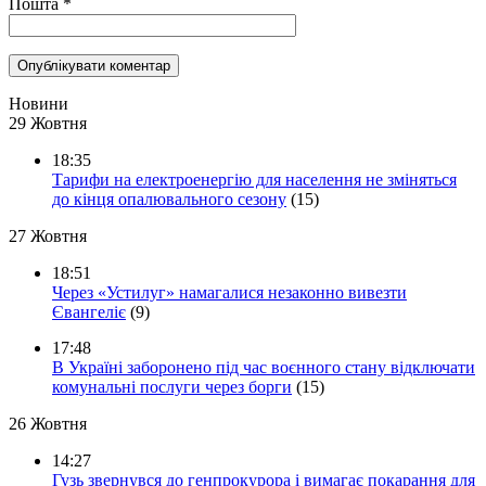
Пошта
*
Новини
29 Жовтня
18:35
Тарифи на електроенергію для населення не зміняться
до кінця опалювального сезону
(15)
27 Жовтня
18:51
Через «Устилуг» намагалися незаконно вивезти
Євангеліє
(9)
17:48
В Україні заборонено під час воєнного стану відключати
комунальні послуги через борги
(15)
26 Жовтня
14:27
Гузь звернувся до генпрокурора і вимагає покарання для