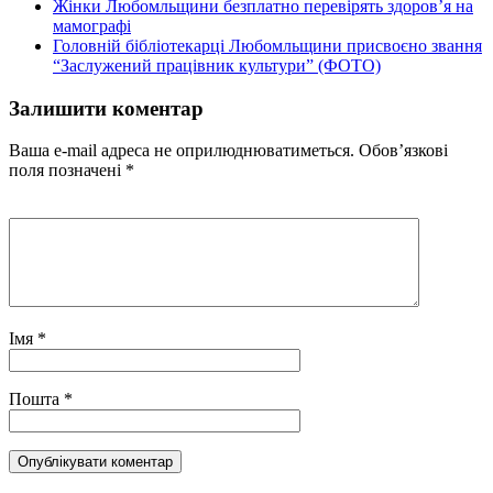
Жінки Любомльщини безплатно перевірять здоров’я на
мамографі
Головній бібліотекарці Любомльщини присвоєно звання
“Заслужений працівник культури” (ФОТО)
Залишити коментар
Ваша e-mail адреса не оприлюднюватиметься.
Обов’язкові
поля позначені
*
Імя
*
Пошта
*