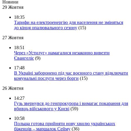
Новини
29 Жовтня
18:35
Тарифи на електроенергію для населення не зміняться
до кінця опалювального сезону
(15)
27 Жовтня
18:51
Через «Устилуг» намагалися незаконно вивезти
Євангеліє
(9)
17:48
В Україні заборонено під час воєнного стану відключати
комунальні послуги через борги
(15)
26 Жовтня
14:27
Гузь звернувся до генпрокурора і вимагає покарання для
вбивць військового у Києві
(59)
10:58
Польща готова прийняти нову хвилю українських
біженців – маршалок Сейму
(36)