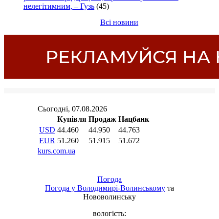
нелегітимним, – Гузь
(45)
Всі новини
Погода
Погода у
Володимирі-Волинському
та
Нововолинську
вологість: