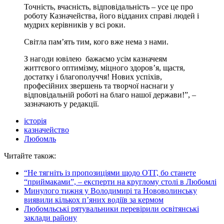
Точність, вчасність, відповідальність – усе це про
роботу Казначейства, його відданих справі людей і
мудрих керівників у всі роки.
Світла пам’ять тим, кого вже нема з нами.
З нагоди ювілею бажаємо усім казначеям
життєвого оптимізму, міцного здоров’я, щастя,
достатку і благополуччя! Нових успіхів,
професійних звершень та творчої наснаги у
відповідальній роботі на благо нашої держави!”, –
зазначають у редакції.
історія
казначейство
Любомль
Читайте також:
“Не тягніть із пропозиціями щодо ОТГ, бо станете
“приймаками”, – експерти на круглому столі в Любомлі
Минулого тижня у Володимирі та Нововолинську
виявили кількох п’яних водіїв за кермом
Любомльські рятувальники перевірили освітянські
заклади району