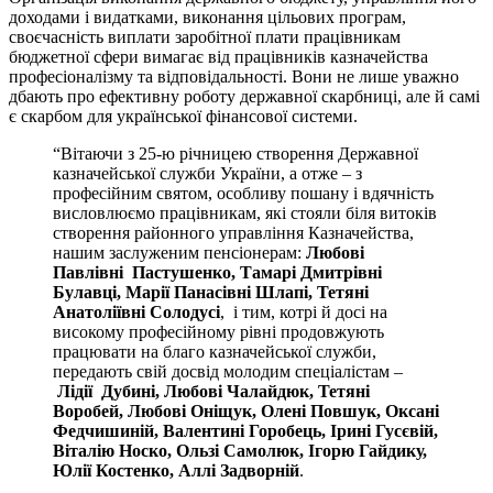
доходами і видатками, виконання цільових програм,
своєчасність виплати заробітної плати працівникам
бюджетної сфери вимагає від працівників казначейства
професіоналізму та відповідальності. Вони не лише уважно
дбають про ефективну роботу державної скарбниці, але й самі
є скарбом для української фінансової системи.
“Вітаючи з 25-ю річницею створення Державної
казначейської служби України, а отже – з
професійним святом, особливу пошану і вдячність
висловлюємо працівникам, які стояли біля витоків
створення районного управління Казначейства,
нашим заслуженим пенсіонерам:
Любові
Павлівні Пастушенко, Тамарі Дмитрівні
Булавці, Марії Панасівні Шлапі, Тетяні
Анатоліївні Солодусі
, і тим, котрі й досі на
високому професійному рівні продовжують
працювати на благо казначейської служби,
передають свій досвід молодим спеціалістам –
Лідії Дубині, Любові Чалайдюк, Тетяні
Воробей, Любові Оніщук, Олені Повшук, Оксані
Федчишиній, Валентині Горобець, Ірині Гусєвій,
Віталію Носко, Ользі Самолюк, Ігорю Гайдику,
Юлії Костенко, Аллі Задворній
.