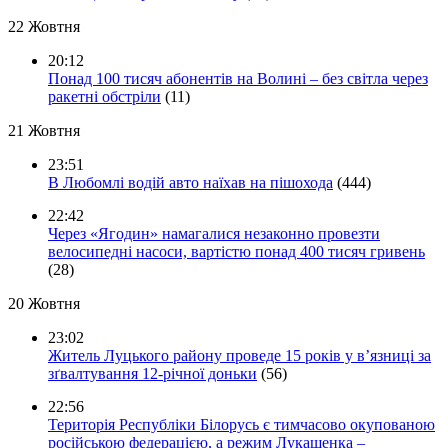
22 Жовтня
20:12
Понад 100 тисяч абонентів на Волині – без світла через
ракетні обстріли
(11)
21 Жовтня
23:51
В Любомлі водій авто наїхав на пішохода
(444)
22:42
Через «Ягодин» намагалися незаконно провезти
велосипедні насоси, вартістю понад 400 тисяч гривень
(28)
20 Жовтня
23:02
Житель Луцького району проведе 15 років у в’язниці за
зґвалтування 12-річної доньки
(56)
22:56
Територія Республіки Білорусь є тимчасово окупованою
російською федерацією, а режим Лукашенка –