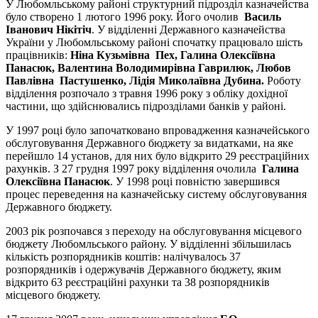
У Любомльському районі структурний підрозділ казначейства
було створено 1 лютого 1996 року. Його очолив
Василь
Іванович Нікітіч
. У відділенні Державного казначейства
України у Любомльському районі спочатку працювало шість
працівників:
Ніна Кузьмівна Пех, Галина Олексіївна
Панасюк, Валентина Володимирівна Гаврилюк, Любов
Павлівна Пастушенко, Лідія Миколаївна Дубина.
Роботу
відділення розпочало з травня 1996 року з обліку дохідної
частини, що здійснювались підрозділами банків у районі.
У 1997 році було започатковано впровадження казначейського
обслуговування Державного бюджету за видатками, на яке
перейшло 14 установ, для них було відкрито 29 реєстраційних
рахунків. З 27 грудня 1997 року відділення очолила
Галина
Олексіївна Панасюк
. У 1998 році повністю завершився
процес переведення на казначейську систему обслуговування
Державного бюджету.
2003 рік розпочався з переходу на обслуговування місцевого
бюджету Любомльського району. У відділенні збільшилась
кількість розпорядників коштів: налічувалось 37
розпорядників і одержувачів Державного бюджету, яким
відкрито 63 реєстраційні рахунки та 38 розпорядників
місцевого бюджету.