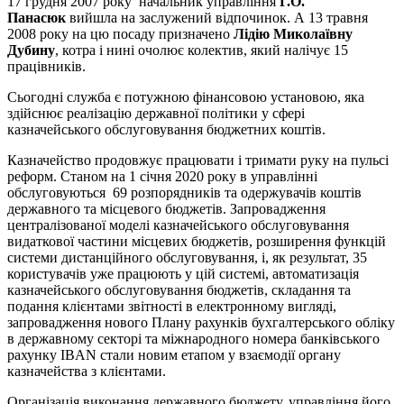
17 грудня 2007 року начальник управління
Г.О.
Панасюк
вийшла на заслужений відпочинок. А 13 травня
2008 року на цю посаду призначено
Лідію Миколаївну
Дубину
, котра і нині очолює колектив, який налічує 15
працівників.
Сьогодні служба є потужною фінансовою установою, яка
здійснює реалізацію державної політики у сфері
казначейського обслуговування бюджетних коштів.
Казначейство продовжує працювати і тримати руку на пульсі
реформ. Станом на 1 січня 2020 року в управлінні
обслуговуються 69 розпорядників та одержувачів коштів
державного та місцевого бюджетів. Запровадження
централізованої моделі казначейського обслуговування
видаткової частини місцевих бюджетів, розширення функцій
системи дистанційного обслуговування, і, як результат, 35
користувачів уже працюють у цій системі, автоматизація
казначейського обслуговування бюджетів, складання та
подання клієнтами звітності в електронному вигляді,
запровадження нового Плану рахунків бухгалтерського обліку
в державному секторі та міжнародного номера банківського
рахунку IBAN стали новим етапом у взаємодії органу
казначейства з клієнтами.
Організація виконання державного бюджету, управління його