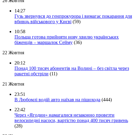
26 Жовтня
14:27
Гузь звернувся до генпрокурора і вимагає покарання для
вбивць військового у Києві
(59)
10:58
Польща готова прийняти нову хвилю українських
біженців – маршалок Сейму
(36)
22 Жовтня
20:12
Понад 100 тисяч абонентів на Волині – без світла через
ракетні обстріли
(11)
21 Жовтня
23:51
В Любомлі водій авто наїхав на пішохода
(444)
22:42
Через «Ягодин» намагалися незаконно провезти
велосипедні насоси, вартістю понад 400 тисяч гривень
(28)