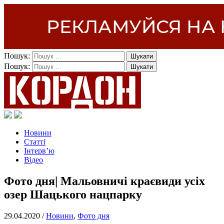
Пошук:
Пошук:
Новини
Статті
Інтерв’ю
Відео
Фото дня| Мальовничі краєвиди усіх
озер Шацького нацпарку
29.04.2020 /
Новини
,
Фото дня