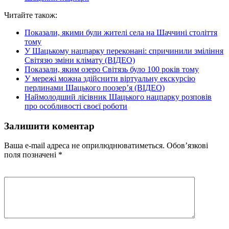
Читайте також:
Показали, якими були жителі села на Шаччині століття
тому
У Шацькому нацпарку переконані: спричинили зміління
Світязю зміни клімату (ВІДЕО)
Показали, яким озеро Світязь було 100 років тому
У мережі можна здійснити віртуальну екскурсію
перлинами Шацького поозер’я (ВІДЕО)
Наймолодший лісівник Шацького нацпарку розповів
про особливості своєї роботи
Залишити коментар
Ваша e-mail адреса не оприлюднюватиметься.
Обов’язкові
поля позначені
*