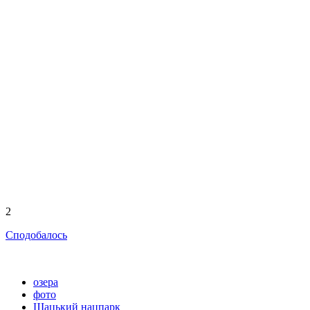
2
Сподобалось
озера
фото
Шацький нацпарк