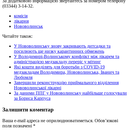
За додатковою інформацією звертайтесь за номером телефону
(03344) 3-14-32.
комісія
лікарня
Нововолинськ
Читайте також:
У Нововолинську знову закривають дитсадки та
посилюють ще низку карантинних обмежень
У Володимирі-Волинському конфлікт між лікарем та
адміністрацією медзакладу переріс у мітинг
Які кошти виділять для боротьби з COVID-19
медзакладам Володимира, Нововолинська, Іванич та
Любомля
Завершили реконструкцію приймального відділення
Нововолинської лікарні
За даними ППГ у Нововолинську найбільше голосували
за Бориса Карпуса
Залишити коментар
Ваша e-mail адреса не оприлюднюватиметься.
Обов’язкові
поля позначені
*