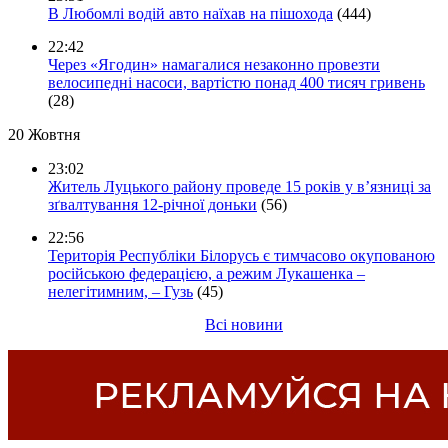
В Любомлі водій авто наїхав на пішохода
(444)
22:42
Через «Ягодин» намагалися незаконно провезти
велосипедні насоси, вартістю понад 400 тисяч гривень
(28)
20 Жовтня
23:02
Житель Луцького району проведе 15 років у в’язниці за
зґвалтування 12-річної доньки
(56)
22:56
Територія Республіки Білорусь є тимчасово окупованою
російською федерацією, а режим Лукашенка –
нелегітимним, – Гузь
(45)
Всі новини