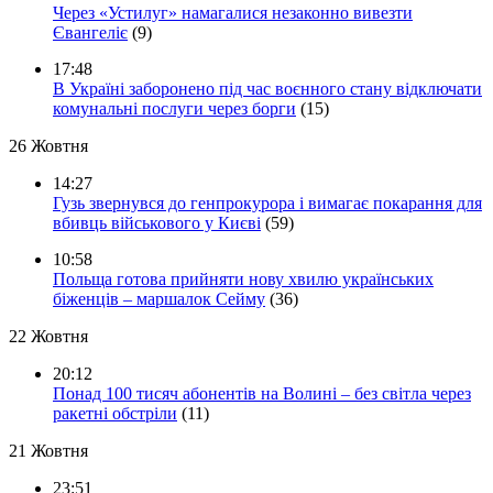
Через «Устилуг» намагалися незаконно вивезти
Євангеліє
(9)
17:48
В Україні заборонено під час воєнного стану відключати
комунальні послуги через борги
(15)
26 Жовтня
14:27
Гузь звернувся до генпрокурора і вимагає покарання для
вбивць військового у Києві
(59)
10:58
Польща готова прийняти нову хвилю українських
біженців – маршалок Сейму
(36)
22 Жовтня
20:12
Понад 100 тисяч абонентів на Волині – без світла через
ракетні обстріли
(11)
21 Жовтня
23:51