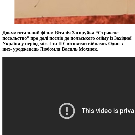
Документальний фільм Віталія Загоруйка “Страчене
посольство” про долі послів до польського сейму із Західної
України у період між I та II Світовими війнами. Один з
них- уродженець Любомля Василь Мохнюк.