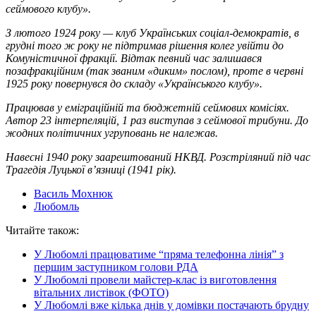
сеймового клубу».
З лютого 1924 року — клуб Українських соціал-демократів, в
грудні того ж року не підтримав рішення колег увійти до
Комуністичної фракції. Відтак певний час залишався
позафракційним (так званим «диким» послом), проте в червні
1925 року повернувся до складу «Українського клубу».
Працював у еміграційній та бюджетній сеймових комісіях.
Автор 23 інтерпеляцій, 1 раз виступав з сеймової трибуни. До
жодних політичних угруповань не належав.
Навесні 1940 року заарештований НКВД. Розстріляний під час
Трагедія Луцької в’язниці (1941 рік).
Василь Мохнюк
Любомль
Читайте також:
У Любомлі працюватиме “пряма телефонна лінія” з
першим заступником голови РДА
У Любомлі провели майстер-клас із виготовлення
вітальних листівок (ФОТО)
У Любомлі вже кілька днів у домівки постачають брудну