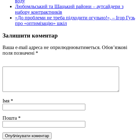
воду
Любомльський та Шацький райони – аутсайдери з
набору контрактників
«До проблеми не треба підходити огульно!», – Ігор Гузь
про «оптимізацію» шкіл
Залишити коментар
Ваша e-mail адреса не оприлюднюватиметься.
Обов’язкові
поля позначені
*
Імя
*
Пошта
*