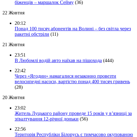
біженців – маршалок Сейму
(36)
22 Жовтня
20:12
Понад 100 тисяч абонентів на Волині – без світла через
ракетні обстріли
(11)
21 Жовтня
23:51
В Любомлі водій авто наїхав на пішохода
(444)
22:42
Через «Ягодин» намагалися незаконно провезти
велосипедні насоси, вартістю понад 400 тисяч гривень
(28)
20 Жовтня
23:02
Житель Луцького району проведе 15 років у в’язниці за
зґвалтування 12-річної доньки
(56)
22:56
Територія Республіки Білорусь є тимчасово окупованою