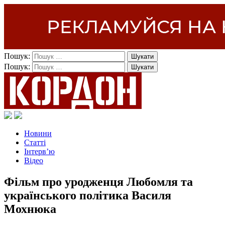
Пошук:
Пошук:
Новини
Статті
Інтерв’ю
Відео
Фільм про уродженця Любомля та
українського політика Василя
Мохнюка