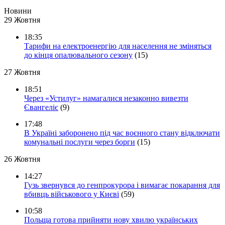
Новини
29 Жовтня
18:35
Тарифи на електроенергію для населення не зміняться
до кінця опалювального сезону
(15)
27 Жовтня
18:51
Через «Устилуг» намагалися незаконно вивезти
Євангеліє
(9)
17:48
В Україні заборонено під час воєнного стану відключати
комунальні послуги через борги
(15)
26 Жовтня
14:27
Гузь звернувся до генпрокурора і вимагає покарання для
вбивць військового у Києві
(59)
10:58
Польща готова прийняти нову хвилю українських