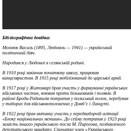
Бібліографічна довідка:
Мохнюк Василь (1895, Любомль — 1941) — український
політичний діяч.
Народився у Любомлі в селянській родині.
В 1910 році закінчив початкову школу, працював
канцеляристом. В 1915 році мобілізований до царської армії.
В 1917 році у Житомирі брав участь у формуванні українських
військових частин, воював проти більшовиків і поляків. В
районі Броди-Радивилів потрапив у польський полон, перебував
у таборах для військовополонених у Домб’є і Ланцуті.
В 1922 році брав активну участь у передвиборчій агітації
«Блоку національних меншин». До сейму потрапив у 1923 році
замість іншого українського посла М. Пирогова, позбавленого
депутатського мандату. Спочатку член «Українського