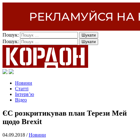
Пошук:
Пошук:
Новини
Статті
Інтерв’ю
Відео
ЄС розкритикував план Терези Мей
щодо Brexit
04.09.2018 /
Новини