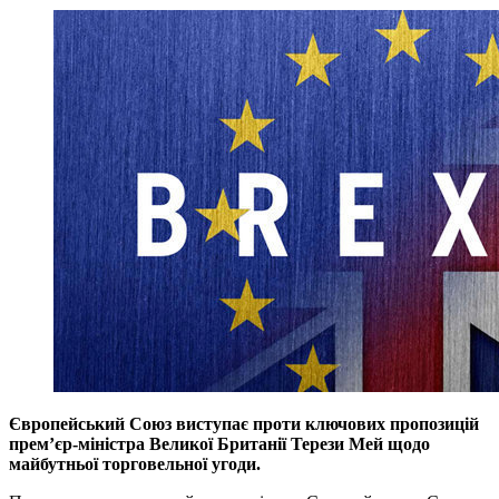
Європейський Союз виступає проти ключових пропозицій
прем’єр-міністра Великої Британії Терези Мей щодо
майбутньої торговельної угоди.