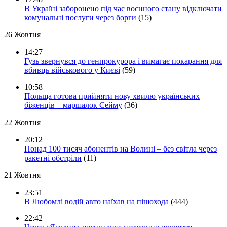
В Україні заборонено під час воєнного стану відключати
комунальні послуги через борги
(15)
26 Жовтня
14:27
Гузь звернувся до генпрокурора і вимагає покарання для
вбивць військового у Києві
(59)
10:58
Польща готова прийняти нову хвилю українських
біженців – маршалок Сейму
(36)
22 Жовтня
20:12
Понад 100 тисяч абонентів на Волині – без світла через
ракетні обстріли
(11)
21 Жовтня
23:51
В Любомлі водій авто наїхав на пішохода
(444)
22:42