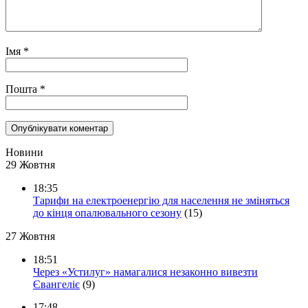
Імя
*
Пошта
*
Новини
29 Жовтня
18:35
Тарифи на електроенергію для населення не зміняться
до кінця опалювального сезону
(15)
27 Жовтня
18:51
Через «Устилуг» намагалися незаконно вивезти
Євангеліє
(9)
17:48