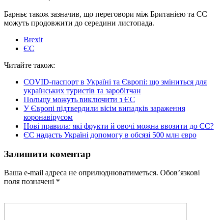
Барньє також зазначив, що переговори між Британією та ЄС
можуть продовжити до середини листопада.
Brexit
ЄС
Читайте також:
COVID-паспорт в Україні та Європі: що зміниться для
українських туристів та заробітчан
Польщу можуть виключити з ЄС
У Європі підтвердили вісім випадків зараження
коронавірусом
Нові правила: які фрукти й овочі можна ввозити до ЄС?
ЄС надасть Україні допомогу в обсязі 500 млн євро
Залишити коментар
Ваша e-mail адреса не оприлюднюватиметься.
Обов’язкові
поля позначені
*