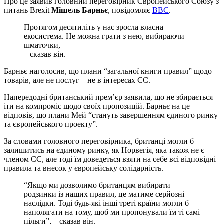
Про це заявив головний переговірник Європейського Союзу з
питань Brexit
Мішель Барньє
, повідомляє
ВВС
.
Протягом десятиліть у нас зросла власна
екосистема. Не можна грати з нею, вибираючи
шматочки,
– сказав він.
Барньє наголосив, що плани “загальної книги правил” щодо
товарів, але не послуг – не в інтересах ЄС.
Напередодні британський прем’єр заявила, що не збирається
іти на компроміс щодо своїх пропозицій. Барньє на це
відповів, що плани Мей “стануть завершенням єдиного ринку
та європейського проекту”.
За словами головного переговірника, британці могли б
залишитись на єдиному ринку, як Норвегія, яка також не є
членом ЄС, але тоді їм доведеться взяти на себе всі відповідні
правила та внесок у європейську солідарність.
“Якщо ми дозволимо британцям вибирати
родзинки із наших правил, це матиме серйозні
наслідки. Тоді будь-які інші треті країни могли б
наполягати на тому, щоб ми пропонували їм ті самі
пільги”, – сказав він.