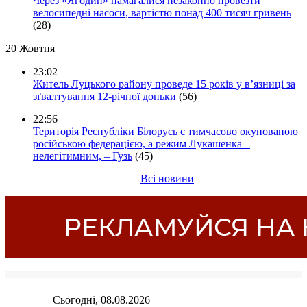
Через «Ягодин» намагалися незаконно провезти
велосипедні насоси, вартістю понад 400 тисяч гривень
(28)
20 Жовтня
23:02
Житель Луцького району проведе 15 років у в’язниці за
зґвалтування 12-річної доньки
(56)
22:56
Територія Республіки Білорусь є тимчасово окупованою
російською федерацією, а режим Лукашенка –
нелегітимним, – Гузь
(45)
Всі новини