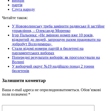
вибори
партія
Слуга народу
Читайте також:
У Нововолинську треба замінити радянське й застійне
управління, – Олександр Моренко
Ігор Пальонка: «Не змінюю номер вже 10 років,
відкритий до людей, запрошую разом працювати на
добробут Володимира»
Стали відомі номери партій в бюлетені на
парламентських виборах
Попередні результати виборів: як проголосували на
Волині
У виборчий округ №19 надійшло понад 2 тонни
бюлетенів
Залишити коментар
Ваша e-mail адреса не оприлюднюватиметься.
Обов’язкові
поля позначені
*