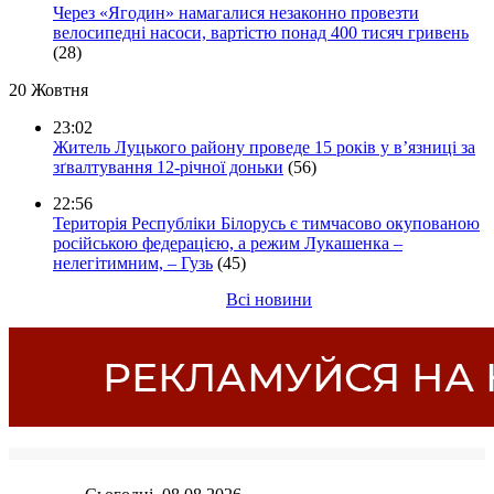
Через «Ягодин» намагалися незаконно провезти
велосипедні насоси, вартістю понад 400 тисяч гривень
(28)
20 Жовтня
23:02
Житель Луцького району проведе 15 років у в’язниці за
зґвалтування 12-річної доньки
(56)
22:56
Територія Республіки Білорусь є тимчасово окупованою
російською федерацією, а режим Лукашенка –
нелегітимним, – Гузь
(45)
Всі новини