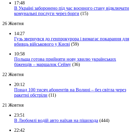
17:48
В Україні заборонено під час воєнного стану відключати
комунальні послуги через борги
(15)
26 Жовтня
14:27
Гузь звернувся до генпрокурора і вимагає покарання для
вбивць військового у Києві
(59)
10:58
Польща готова прийняти нову хвилю українських
біженців – маршалок Сейму
(36)
22 Жовтня
20:12
Понад 100 тисяч абонентів на Волині – без світла через
ракетні обстріли
(11)
21 Жовтня
23:51
В Любомлі водій авто наїхав на пішохода
(444)
22:42