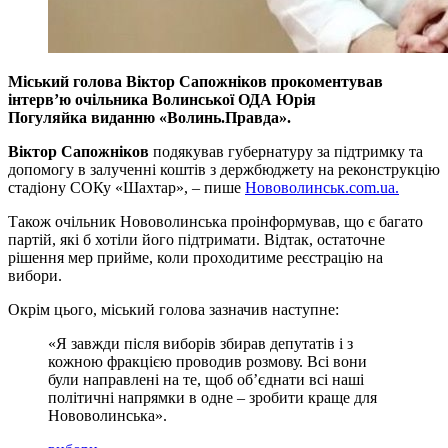
Міський голова Віктор Сапожніков прокоментував
інтерв’ю очільника Волинської ОДА Юрія
Погуляйка виданню «Волинь.Правда».
Віктор Сапожніков
подякував губернатуру за підтримку та
допомогу в залученні коштів з держбюджету на реконструкцію
стадіону СОКу «Шахтар», – пише
Нововолинськ.com.ua.
Також очільник Нововолинська проінформував, що є багато
партій, які б хотіли його підтримати. Відтак, остаточне
рішення мер прийме, коли проходитиме реєстрацію на
вибори.
Окрім цього, міський голова зазначив наступне:
«Я завжди після виборів збирав депутатів і з
кожною фракцією проводив розмову. Всі вони
були направлені на те, щоб об’єднати всі наші
політичні напрямки в одне – зробити краще для
Нововолинська».