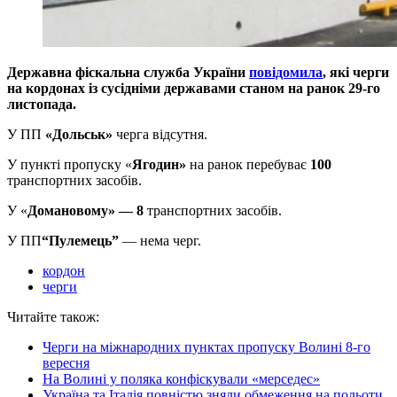
Державна фіскальна служба України
повідомила
, які черги
на кордонах із сусідніми державами станом на ранок 29-го
листопада.
У ПП
«Дольськ»
черга відсутня.
У пункті пропуску «
Ягодин»
на ранок перебуває
100
транспортних засобів.
У «
Домановому»
— 8
транспортних засобів.
У ПП
“Пулемець”
— нема черг.
кордон
черги
Читайте також:
Черги на міжнародних пунктах пропуску Волині 8-го
вересня
На Волині у поляка конфіскували «мерседес»
Україна та Італія повністю зняли обмеження на польоти