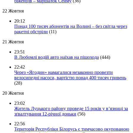
біженців – маршалок Сейму
(36)
22 Жовтня
20:12
Понад 100 тисяч абонентів на Волині – без світла через
ракетні обстріли
(11)
21 Жовтня
23:51
В Любомлі водій авто наїхав на пішохода
(444)
22:42
Через «Ягодин» намагалися незаконно провезти
велосипедні насоси, вартістю понад 400 тисяч гривень
(28)
20 Жовтня
23:02
Житель Луцького району проведе 15 років у в’язниці за
зґвалтування 12-річної доньки
(56)
22:56
Територія Республіки Білорусь є тимчасово окупованою