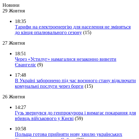
Новини
29 Жовтня
18:35
Тарифи на електроенергію для населення не зміняться
до кінця опалювального сезону
(15)
27 Жовтня
18:51
Через «Устилуг» намагалися незаконно вивезти
Євангеліє
(9)
17:48
В Україні заборонено під час воєнного стану відключати
комунальні послуги через борги
(15)
26 Жовтня
14:27
Гузь звернувся до генпрокурора і вимагає покарання для
вбивць військового у Києві
(59)
10:58
Польща готова прийняти нову хвилю українських