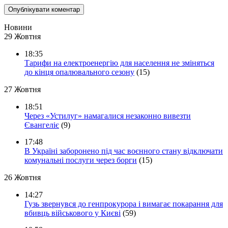
Новини
29 Жовтня
18:35
Тарифи на електроенергію для населення не зміняться
до кінця опалювального сезону
(15)
27 Жовтня
18:51
Через «Устилуг» намагалися незаконно вивезти
Євангеліє
(9)
17:48
В Україні заборонено під час воєнного стану відключати
комунальні послуги через борги
(15)
26 Жовтня
14:27
Гузь звернувся до генпрокурора і вимагає покарання для
вбивць військового у Києві
(59)