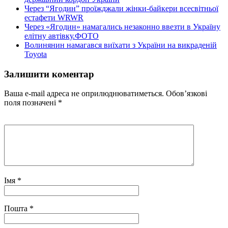
Через “Ягодин” проїжджали жінки-байкери всесвітньої
естафети WRWR
Через «Ягодин» намагались незаконно ввезти в Україну
елітну автівку.ФОТО
Волинянин намагався виїхати з України на викраденій
Toyota
Залишити коментар
Ваша e-mail адреса не оприлюднюватиметься.
Обов’язкові
поля позначені
*
Імя
*
Пошта
*