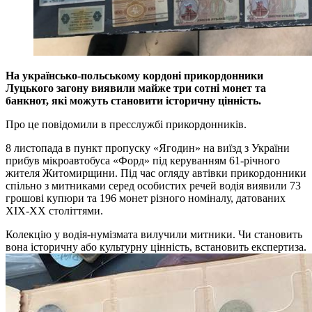
На українсько-польському кордоні прикордонники
Луцького загону виявили майже три сотні монет та
банкнот, які можуть становити історичну цінність.
Про це повідомили в пресслужбі прикордонників.
8 листопада в пункт пропуску «Ягодин» на виїзд з України
прибув мікроавтобуса «Форд» під керуванням 61-річного
жителя Житомирщини. Під час огляду автівки прикордонники
спільно з митниками серед особистих речей водія виявили 73
грошові купюри та 196 монет різного номіналу, датованих
XIX-XX століттями.
Колекцію у водія-нумізмата вилучили митники. Чи становить
вона історичну або культурну цінність, встановить експертиза.