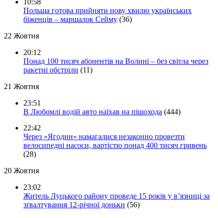
10:58
Польща готова прийняти нову хвилю українських
біженців – маршалок Сейму
(36)
22 Жовтня
20:12
Понад 100 тисяч абонентів на Волині – без світла через
ракетні обстріли
(11)
21 Жовтня
23:51
В Любомлі водій авто наїхав на пішохода
(444)
22:42
Через «Ягодин» намагалися незаконно провезти
велосипедні насоси, вартістю понад 400 тисяч гривень
(28)
20 Жовтня
23:02
Житель Луцького району проведе 15 років у в’язниці за
зґвалтування 12-річної доньки
(56)