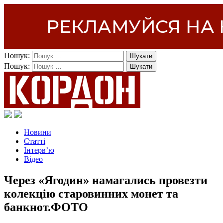
Пошук:
Пошук:
Новини
Статті
Інтерв’ю
Відео
Через «Ягодин» намагались провезти
колекцію старовинних монет та
банкнот.ФОТО