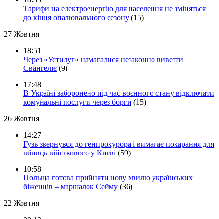
Тарифи на електроенергію для населення не зміняться
до кінця опалювального сезону
(15)
27 Жовтня
18:51
Через «Устилуг» намагалися незаконно вивезти
Євангеліє
(9)
17:48
В Україні заборонено під час воєнного стану відключати
комунальні послуги через борги
(15)
26 Жовтня
14:27
Гузь звернувся до генпрокурора і вимагає покарання для
вбивць військового у Києві
(59)
10:58
Польща готова прийняти нову хвилю українських
біженців – маршалок Сейму
(36)
22 Жовтня