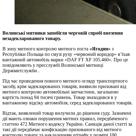
Волинські митники запобігли черговій спробі ввезення
незадекларованого товару.
В зону митного контролю митного поста
«Ягодин»
з
Республіки Польща по смузі руху «червоний коридор» в’їхав
вантажний автомобіль марки «DAF FT XF 105.460». Про це
повідомляють у пресслужбі Волинської митниці
Держмитслужби .
Під час проведення повного митного огляду транспортного
засобу, крім задекларованих товарів, виявили приховані від
митного контролю автомобільні запчастини, загальною
вартість понад 94 тисячі гривень. Товар знаходився в у
вантажному відсіку автомобіля, серед задекларованих товарів.
Відтак, виявлений товар вилучили до рішення суду. Зазначені
дії мають ознаки порушення митних правил, передбаченого
статтею 472 Митного кодексу України. Санкція даної статті за
такі дії передбачає конфіскацію прихованого від митного
контролю товару та накладенням штрафу у розмірі 100