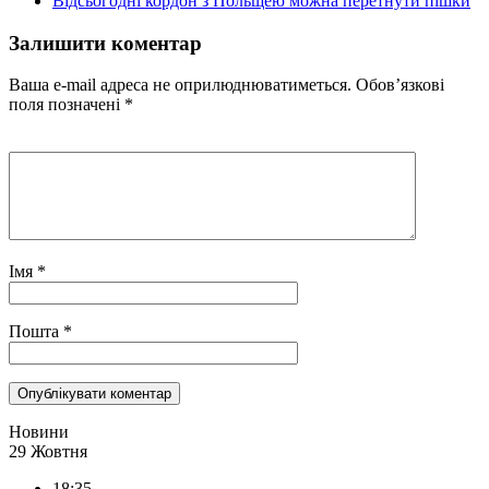
Відсьогодні кордон з Польщею можна перетнути пішки
Залишити коментар
Ваша e-mail адреса не оприлюднюватиметься.
Обов’язкові
поля позначені
*
Імя
*
Пошта
*
Новини
29 Жовтня
18:35