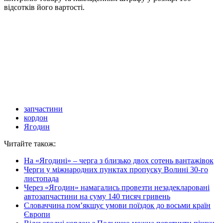
відсотків його вартості.
запчастини
кордон
Ягодин
Читайте також:
На «Ягодині» – черга з близько двох сотень вантажівок
Черги у міжнародних пунктах пропуску Волині 30-го
листопада
Через «Ягодин» намагались провезти незадекларовані
автозапчастини на суму 140 тисяч гривень
Словаччина пом’якшує умови поїздок до восьми країн
Європи