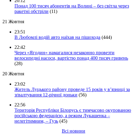
20:12
Понад 100 тисяч абонентів на Волині – без світла через
ракетні обстріли
(11)
21 Жовтня
23:51
В Любомлі водій авто наїхав на пішохода
(444)
22:42
Через «Ягодин» намагалися незаконно провезти
велосипедні насоси, вартістю понад 400 тисяч гривень
(28)
20 Жовтня
23:02
Житель Луцького району проведе 15 років у в’язниці за
зґвалтування 12-річної доньки
(56)
22:56
Територія Республіки Білорусь є тимчасово окупованою
російською федерацією, а режим Лукашенка –
нелегітимним, – Гузь
(45)
Всі новини