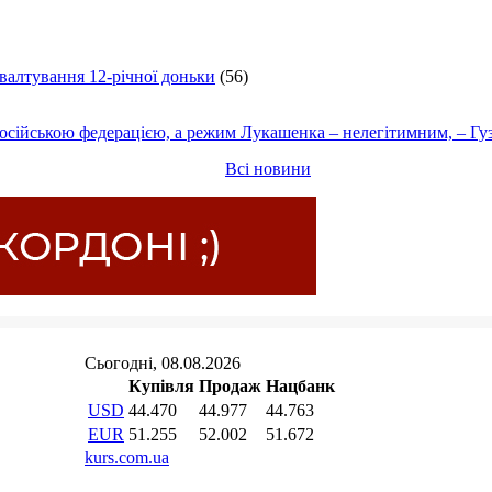
ґвалтування 12-річної доньки
(56)
осійською федерацією, а режим Лукашенка – нелегітимним, – Гу
Всі новини