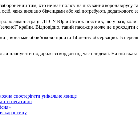
аборонений тим, хто не має полісу на лікування коронавірусу та 
а осіб, яких визнано біженцями або які потребують додаткового з
ролю адміністрації ДПСУ Юрій Лисюк пояснив, що у разі, коли гр
 “зеленої” країни. Відповідно, такий пасажир може не проходити 
ни”, вона має обов’язково пройти 14-денну обсервацію. Із перелік
ли планувати подорожі за кордон під час пандемії. На ній вказан
 можна спостерігати унікальне явище
ьтати негативні
існя»
ня карантину