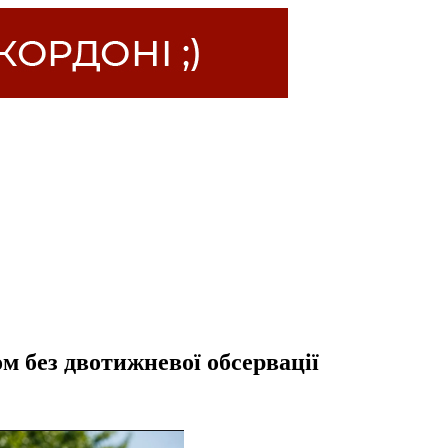
м без двотижневої обсервації