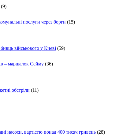
(9)
комунальні послуги через борги
(15)
вбивць військового у Києві
(59)
ів – маршалок Сейму
(36)
кетні обстріли
(11)
ні насоси, вартістю понад 400 тисяч гривень
(28)