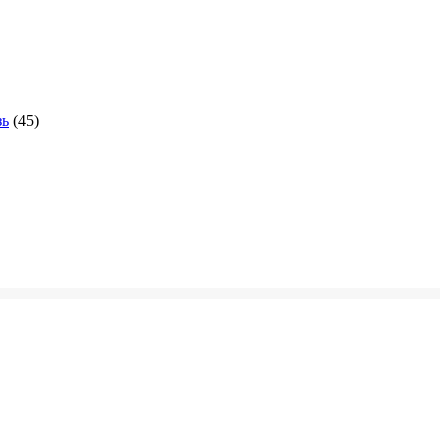
зь
(45)