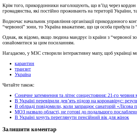
Крім того, прикордонники наголошують, що в’їзд через кордон з
громадянства, які постійно проживають на території України, т
Водночас начальник управління організації прикордонного конт
“червоної” зони, то Україна вважатиме, що ця особа прибула із
Однак, як відомо, якщо людина мандрує із країни з “червоної зо
ознайомитися за цим посиланням.
Нагадаємо, у МЗС створили інтерактивну мапу, щоб українці мог
карантин
транзит
Україна
Читайте також:
Сонячне затемнення та літнє сонцестояння: 21-го червня
В Україні перевірили дев’ять підозр на коронавірус: резул
В облраді повідомили, коли запрацює санаторій «Лісова п
МОЗ назвало області, не готові до подальшого послаблен
В Україні хочуть переглянути пенсійний вік для жінок
Залишити коментар