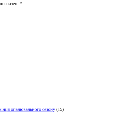
 позначені
*
 кінця опалювального сезону
(15)