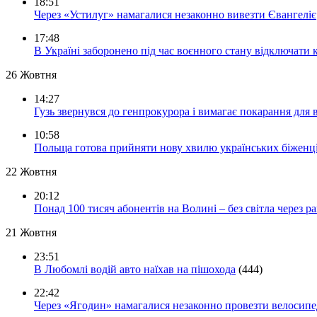
18:51
Через «Устилуг» намагалися незаконно вивезти Євангеліє
17:48
В Україні заборонено під час воєнного стану відключати 
26 Жовтня
14:27
Гузь звернувся до генпрокурора і вимагає покарання для 
10:58
Польща готова прийняти нову хвилю українських біженц
22 Жовтня
20:12
Понад 100 тисяч абонентів на Волині – без світла через ра
21 Жовтня
23:51
В Любомлі водій авто наїхав на пішохода
(444)
22:42
Через «Ягодин» намагалися незаконно провезти велосипед