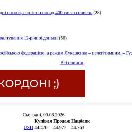
ні насоси, вартістю понад 400 тисяч гривень
(28)
ґвалтування 12-річної доньки
(56)
осійською федерацією, а режим Лукашенка – нелегітимним, – Гу
Всі новини