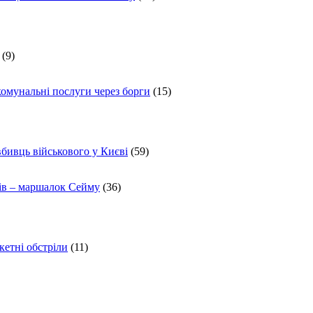
(9)
комунальні послуги через борги
(15)
вбивць військового у Києві
(59)
ів – маршалок Сейму
(36)
кетні обстріли
(11)