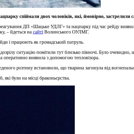
нацпарку спіймали двох чоловіків, які, ймовірно, застрелили
еагування ДП «Шацьке УДЛГ» та нацпарку під час рейду виявили 
у, – йдеться на
сайті
Волинського ОУЛМГ.
ейди і працюють як громадський патруль.
дозрілу ситуацію помітили тут близько півночі. Було очевидно, 
она оперативно виявила з допомогою тепловізора.
веденого розтину встановили, що тварина загинула від вогнепаль
 які були на місці браконьєрства.