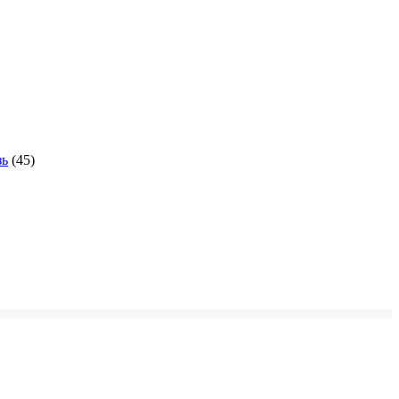
зь
(45)