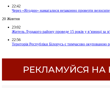
22:42
Через «Ягодин» намагалися незаконно провезти велосипед
20 Жовтня
23:02
Житель Луцького району проведе 15 років у в’язниці за з
22:56
Територія Республіки Білорусь є тимчасово окупованою р