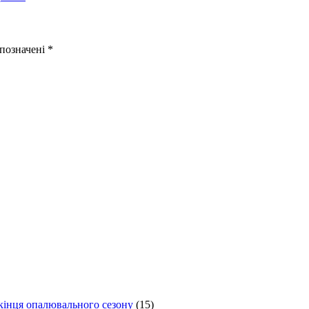
 позначені
*
 кінця опалювального сезону
(15)