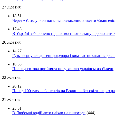
27 Жовтня
18:51
Через «Устилуг» намагалися незаконно вивезти Євангеліє
17:48
В Україні заборонено під час воєнного стану відключати 
26 Жовтня
14:27
Гузь звернувся до генпрокурора і вимагає покарання для 
10:58
Польща готова прийняти нову хвилю українських біженц
22 Жовтня
20:12
Понад 100 тисяч абонентів на Волині – без світла через ра
21 Жовтня
23:51
В Любомлі водій авто наїхав на пішохода
(444)