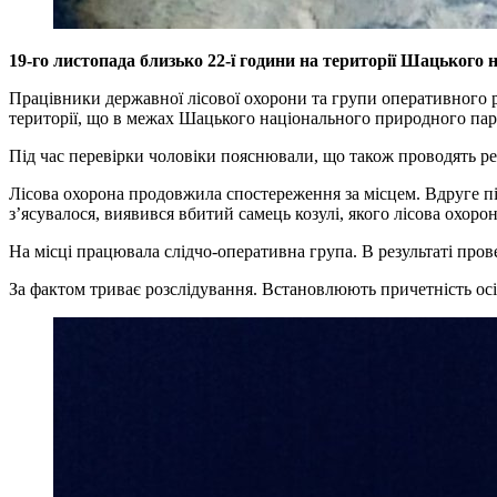
19-го листопада близько 22-ї години на території Шацького 
Працівники державної лісової охорони та групи оперативного р
території, що в межах Шацького національного природного парк
Під час перевірки чоловіки пояснювали, що також проводять р
Лісова охорона продовжила спостереження за місцем. Вдруге пі
з’ясувалося, виявився вбитий самець козулі, якого лісова охор
На місці працювала слідчо-оперативна група. В результаті про
За фактом триває розслідування. Встановлюють причетність осіб,