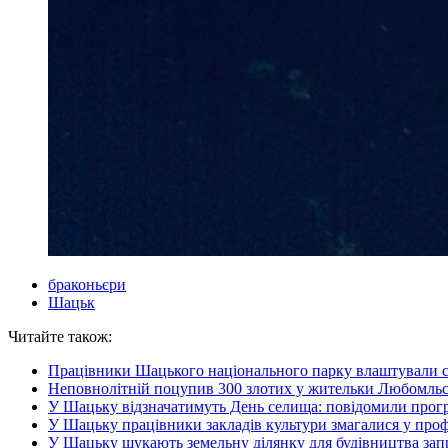
браконьєри
Шацьк
Читайте також:
Працівники Шацького національного парку влаштували с
Неповнолітній поцупив 300 злотих у жительки Любомльс
У Шацьку відзначатимуть День селища: повідомили прогр
У Шацьку працівники закладів культури змагалися у проф
У Шацьку шукають земельну ділянку для будівництва зап