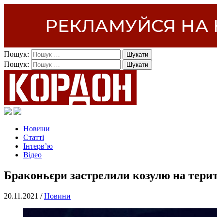
Пошук:
Пошук:
Новини
Статті
Інтерв’ю
Відео
Браконьєри застрелили козулю на тери
20.11.2021 /
Новини