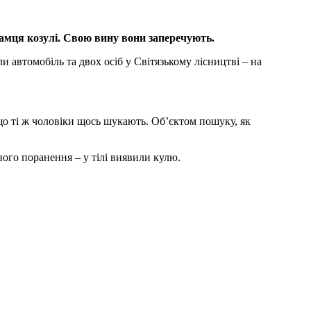
 самця козулі. Свою вину вони заперечують.
автомобіль та двох осіб у Світязькому лісництві – на
що ті ж чоловіки щось шукають. Об’єктом пошуку, як
ного поранення – у тілі виявили кулю.