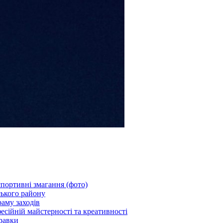
портивні змагання (фото)
ького району
аму заходів
есійній майстерності та креативності
равки