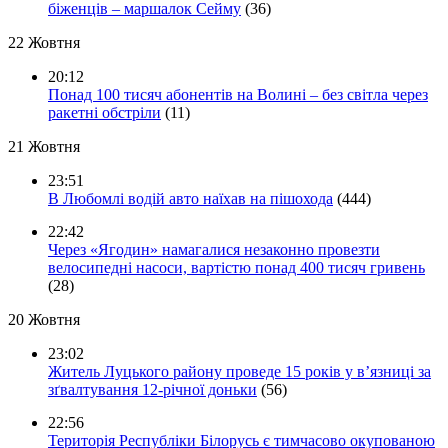
біженців – маршалок Сейму
(36)
22 Жовтня
20:12
Понад 100 тисяч абонентів на Волині – без світла через
ракетні обстріли
(11)
21 Жовтня
23:51
В Любомлі водій авто наїхав на пішохода
(444)
22:42
Через «Ягодин» намагалися незаконно провезти
велосипедні насоси, вартістю понад 400 тисяч гривень
(28)
20 Жовтня
23:02
Житель Луцького району проведе 15 років у в’язниці за
зґвалтування 12-річної доньки
(56)
22:56
Територія Республіки Білорусь є тимчасово окупованою