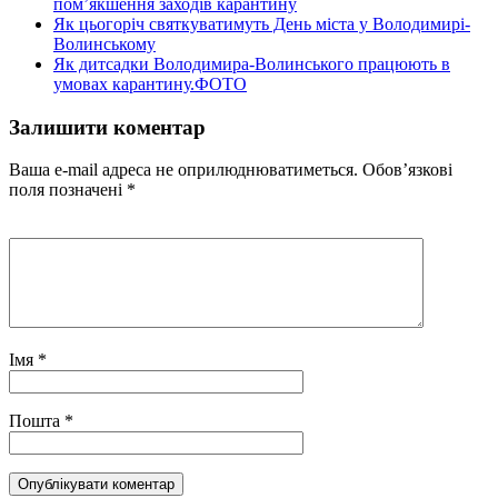
пом’якшення заходів карантину
Як цьогоріч святкуватимуть День міста у Володимирі-
Волинському
Як дитсадки Володимира-Волинського працюють в
умовах карантину.ФОТО
Залишити коментар
Ваша e-mail адреса не оприлюднюватиметься.
Обов’язкові
поля позначені
*
Імя
*
Пошта
*