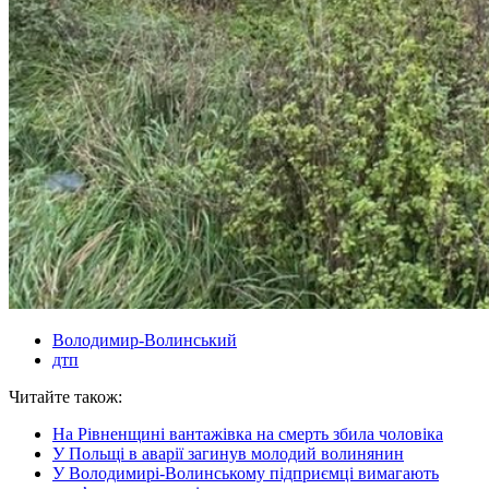
Володимир-Волинський
дтп
Читайте також:
На Рівненщині вантажівка на смерть збила чоловіка
У Польщі в аварії загинув молодий волинянин
У Володимирі-Волинському підприємці вимагають