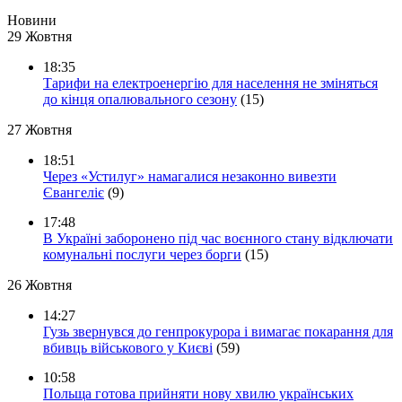
Новини
29 Жовтня
18:35
Тарифи на електроенергію для населення не зміняться
до кінця опалювального сезону
(15)
27 Жовтня
18:51
Через «Устилуг» намагалися незаконно вивезти
Євангеліє
(9)
17:48
В Україні заборонено під час воєнного стану відключати
комунальні послуги через борги
(15)
26 Жовтня
14:27
Гузь звернувся до генпрокурора і вимагає покарання для
вбивць військового у Києві
(59)
10:58
Польща готова прийняти нову хвилю українських