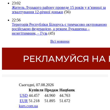
23:02
Житель Луцького району проведе 15 років у в’язниці за
зґвалтування 12-річної доньки
(56)
22:56
Територія Республіки Білорусь є тимчасово окупованою
російською федерацією, а режим Лукашенка –
нелегітимним, – Гузь
(45)
Всі новини