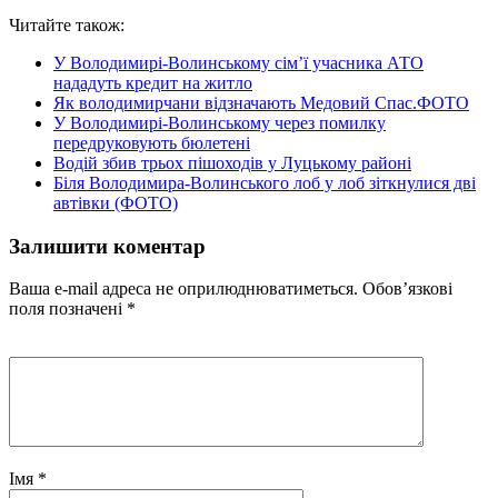
Читайте також:
У Володимирі-Волинському сім’ї учасника АТО
нададуть кредит на житло
Як володимирчани відзначають Медовий Спас.ФОТО
У Володимирі-Волинському через помилку
передруковують бюлетені
Водій збив трьох пішоходів у Луцькому районі
Біля Володимира-Волинського лоб у лоб зіткнулися дві
автівки (ФОТО)
Залишити коментар
Ваша e-mail адреса не оприлюднюватиметься.
Обов’язкові
поля позначені
*
Імя
*