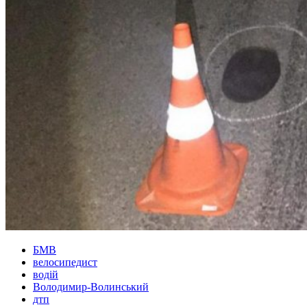
БМВ
велосипедист
водій
Володимир-Волинський
дтп