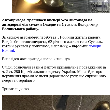
Автопригода трапилася ввечері 5-го листопада на
автодорозі між селами Овадне та Сусваль Володимир-
Волинського району.
За кермом автомобіля перебував 31-річний житель району.
Водій збив велосипедиста, 62-річного жителя села Сусваль,
котрий рухався у попутному напрямку, – інформує
поліція
Волині.
Внаслідок автопригоди чоловік загинув.
Слідчі розпочали за цим фактом кримінальне провадження за
ч. 2 ст. 286 Кримінального кодексу України. Мова йде про
порушення правил безпеки дорожнього руху, що спричинило
смерть потерпілого.
Триває слідство.