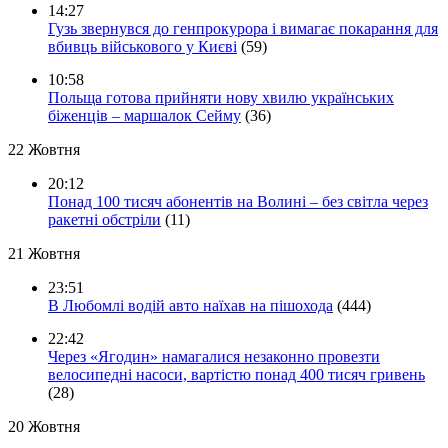
14:27
Гузь звернувся до генпрокурора і вимагає покарання для
вбивць військового у Києві
(59)
10:58
Польща готова прийняти нову хвилю українських
біженців – маршалок Сейму
(36)
22 Жовтня
20:12
Понад 100 тисяч абонентів на Волині – без світла через
ракетні обстріли
(11)
21 Жовтня
23:51
В Любомлі водій авто наїхав на пішохода
(444)
22:42
Через «Ягодин» намагалися незаконно провезти
велосипедні насоси, вартістю понад 400 тисяч гривень
(28)
20 Жовтня