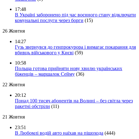
17:48
В Україні заборонено під час воєнного стану відключати
комунальні послуги через борги
(15)
26 Жовтня
14:27
Гузь звернувся до генпрокурора і вимагає покарання для
вбивць військового у Києві
(59)
10:58
Польща готова прийняти нову хвилю українських
біженців – маршалок Сейму
(36)
22 Жовтня
20:12
Понад 100 тисяч абонентів на Волині – без світла через
ракетні обстріли
(11)
21 Жовтня
23:51
В Любомлі водій авто наїхав на пішохода
(444)