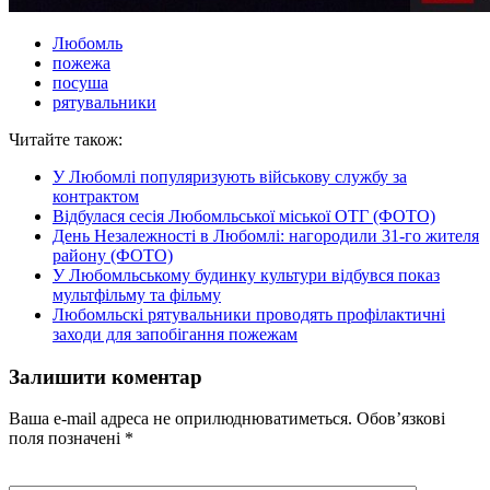
Любомль
пожежа
посуша
рятувальники
Читайте також:
У Любомлі популяризують військову службу за
контрактом
Відбулася сесія Любомльської міської ОТГ (ФОТО)
День Незалежності в Любомлі: нагородили 31-го жителя
району (ФОТО)
У Любомльському будинку культури відбувся показ
мультфільму та фільму
Любомльскі рятувальники проводять профілактичні
заходи для запобігання пожежам
Залишити коментар
Ваша e-mail адреса не оприлюднюватиметься.
Обов’язкові
поля позначені
*