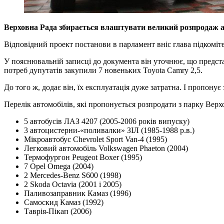
Верховна Рада збирається влаштувати великий розпродаж авт
Відповідний проект постанови в парламент вніс глава підкоміт
У пояснювальній записці до документа він уточнює, що предст
потреб дупутатів закупили 7 новеньких Toyota Camry 2,5.
До того ж, додає він, їх експлуатація дуже затратна. І пропонує
Перелік автомобілів, які пропонується розпродати з парку Верх
5 автобусів ЛАЗ 4207 (2005-2006 років випуску)
3 автоцистерни-«поливалки» ЗІЛ (1985-1988 р.в.)
Мікроавтобус Chevrolet Sport Van-4 (1995)
Легковий автомобіль Volkswagen Phaeton (2004)
Термофургон Peugeot Boxer (1995)
7 Opel Omega (2004)
2 Меrcedes-Веnz S600 (1998)
2 Skoda Oсtavia (2001 і 2005)
Паливозаправник Камаз (1996)
Самоскид Камаз (1992)
Таврія-Пікап (2006)