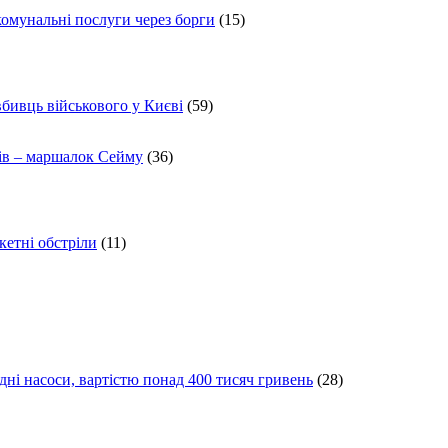
комунальні послуги через борги
(15)
вбивць військового у Києві
(59)
ів – маршалок Сейму
(36)
кетні обстріли
(11)
ні насоси, вартістю понад 400 тисяч гривень
(28)