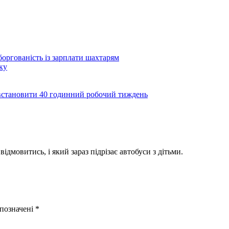
боргованість із зарплати шахтарям
ку
а встановити 40 годинний робочий тиждень
відмовитись, і який зараз підрізає автобуси з дітьми.
 позначені
*