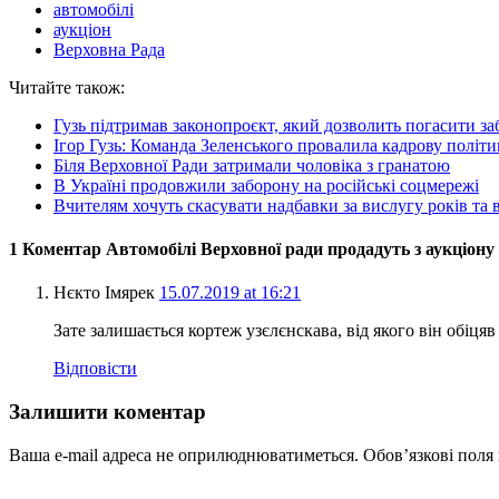
автомобілі
аукціон
Верховна Рада
Читайте також:
Гузь підтримав законопроєкт, який дозволить погасити за
Ігор Гузь: Команда Зеленського провалила кадрову політи
Біля Верховної Ради затримали чоловіка з гранатою
В Україні продовжили заборону на російські соцмережі
Вчителям хочуть скасувати надбавки за вислугу років т
1 Коментар Автомобілі Верховної ради продадуть з аукціону
Нєкто Імярек
15.07.2019 at 16:21
Зате залишається кортеж узєлєнскава, від якого він обіцяв 
Відповісти
Залишити коментар
Ваша e-mail адреса не оприлюднюватиметься.
Обов’язкові поля