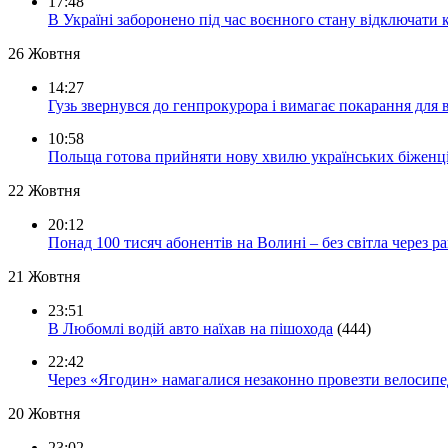
17:48
В Україні заборонено під час воєнного стану відключати 
26 Жовтня
14:27
Гузь звернувся до генпрокурора і вимагає покарання для 
10:58
Польща готова прийняти нову хвилю українських біженц
22 Жовтня
20:12
Понад 100 тисяч абонентів на Волині – без світла через ра
21 Жовтня
23:51
В Любомлі водій авто наїхав на пішохода
(444)
22:42
Через «Ягодин» намагалися незаконно провезти велосипед
20 Жовтня
23:02