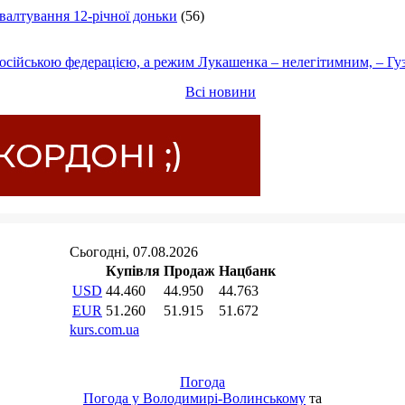
ґвалтування 12-річної доньки
(56)
осійською федерацією, а режим Лукашенка – нелегітимним, – Гу
Всі новини
Погода
Погода у
Володимирі-Волинському
та