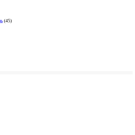
зь
(45)