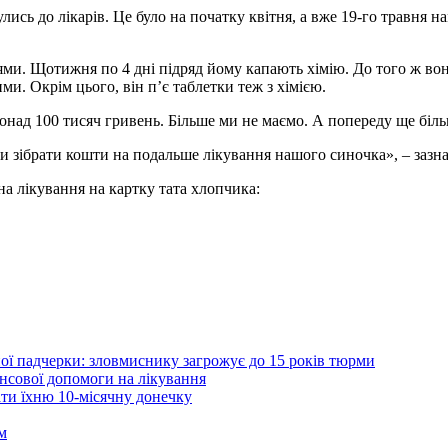
ись до лікарів. Це було на початку квітня, а вже 19-го травня на
ями. Щотижня по 4 дні підряд йому капають хімію. До того ж во
ми. Окрім цього, він п’є таблетки теж з хімією.
понад 100 тисяч гривень. Більше ми не маємо. А попереду ще біль
и зібрати кошти на подальше лікування нашого синочка», – зазн
а лікування на картку тата хлопчика:
ої падчерки: зловмиснику загрожує до 15 років тюрми
нсової допомоги на лікування
ти їхню 10-місячну донечку
м