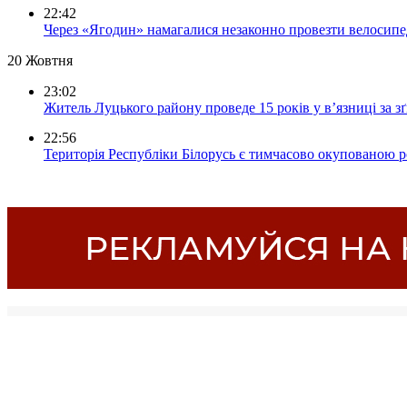
22:42
Через «Ягодин» намагалися незаконно провезти велосипед
20 Жовтня
23:02
Житель Луцького району проведе 15 років у в’язниці за з
22:56
Територія Республіки Білорусь є тимчасово окупованою р