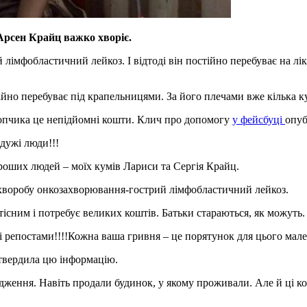
Арсен Крайц важко хворіє.
лімфобластичний лейкоз. І відтоді він постійно перебуває на лік
ійно перебуває під крапельницями. За його плечами вже кілька кур
хлопчика це непідйомні кошти. Клич про допомогу
у фейсбуці
опуб
йдужі люди!!!
роших людей – моїх кумів Лариси та Сергія Крайц.
 хворобу онкозахворювання-гострий лімфобластичний лейкоз.
тісним і потребує великих коштів. Батьки стараються, як можуть.
 репостами!!!!Кожна ваша гривня – це порятунок для цього мален
твердила цю інформацію.
дження. Навіть продали будинок, у якому проживали. Але й ці ко