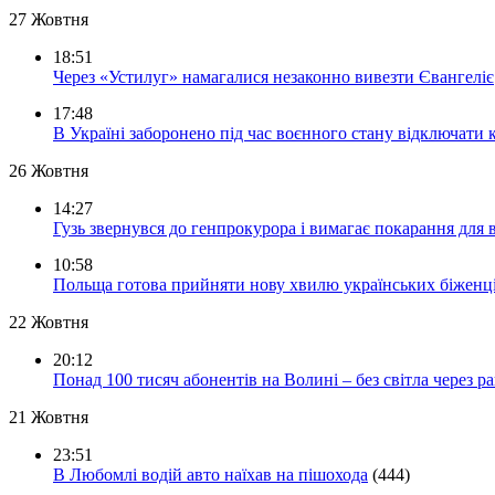
27 Жовтня
18:51
Через «Устилуг» намагалися незаконно вивезти Євангеліє
17:48
В Україні заборонено під час воєнного стану відключати 
26 Жовтня
14:27
Гузь звернувся до генпрокурора і вимагає покарання для 
10:58
Польща готова прийняти нову хвилю українських біженц
22 Жовтня
20:12
Понад 100 тисяч абонентів на Волині – без світла через ра
21 Жовтня
23:51
В Любомлі водій авто наїхав на пішохода
(444)