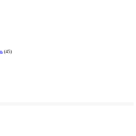
зь
(45)