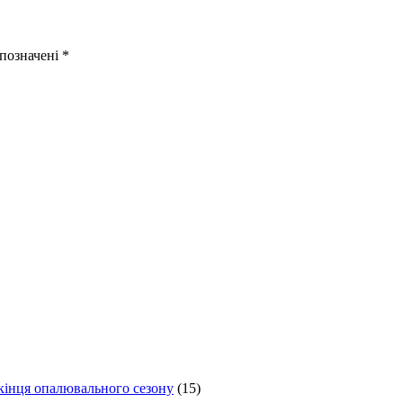
 позначені
*
 кінця опалювального сезону
(15)