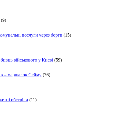
(9)
комунальні послуги через борги
(15)
вбивць військового у Києві
(59)
ів – маршалок Сейму
(36)
кетні обстріли
(11)