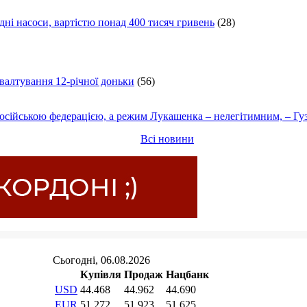
ні насоси, вартістю понад 400 тисяч гривень
(28)
ґвалтування 12-річної доньки
(56)
осійською федерацією, а режим Лукашенка – нелегітимним, – Гу
Всі новини