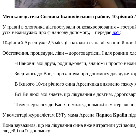
Мешканець села Соснина Іваничівського району 10-річний 
У травні в хлопчика діагностували онкозахворювання – гострий 
усіх небайдужих про фінансову допомогу, – передає
БУГ
.
10-річний Арсен уже 2,5 місяці знаходиться на лікуванні й пост
Обстеження, процедури, ліки – дороговартісні. І для родини 
«Шановні мої друзі, родичі,колеги, знайомі і просто неба
Звертаюсь до Вас, з проханням про допомогу для дуже хо
В їхнього 10-ти річного сина Арсенчика виявлено тяжку
Всі Ви любі мої знаєте, що лікування є довгим, дороговар
Тому звертаюся до Вас хто може-допоможіть матеріально і
У коментарі журналістам БУГу мама Арсена
Лариса Крайц
під
Вона зауважила, що на лікування сина вже витратили усі заоща
людей і на їх допомогу.