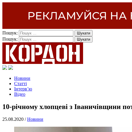
Пошук:
Пошук:
Новини
Статті
Інтерв’ю
Відео
10-річному хлопцеві з Іваничівщини пот
25.08.2020 /
Новини