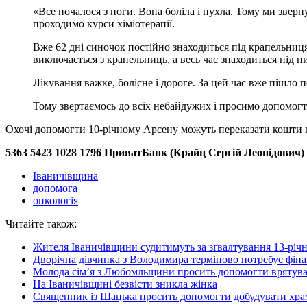
«Все почалося з ноги. Вона боліла і пухла. Тому ми звернул
проходимо курси хіміотерапії.
Вже 62 дні синочок постійно знаходиться під крапельниц
виключається з крапельниць, а весь час знаходиться під ни
Лікування важке, болісне і дороге. За цей час вже пішло 
Тому звертаємось до всіх небайдужих і просимо допомогт
Охочі допомогти 10-річному Арсену можуть переказати кошти н
5363 5423 1028 1796 ПриватБанк (Крайц Сергій Леонідович)
Іваничівщина
допомога
онкологія
Читайте також:
Жителя Іваничівщини судитимуть за зґвалтування 13-річн
Дворічна дівчинка з Володимира терміново потребує фіна
Молода сім’я з Любомльщини просить допомогти врятува
На Іваничівщині безвісти зникла жінка
Священник із Шацька просить допомогти добудувати хра