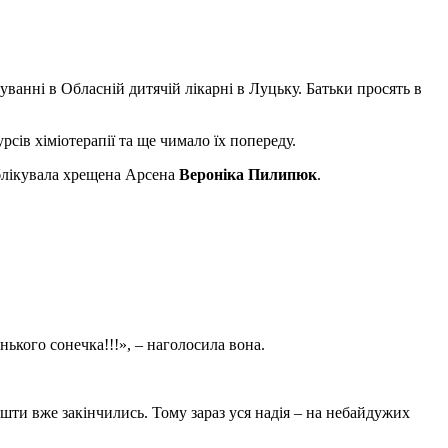
уванні в Обласній дитячій лікарні в Луцьку. Батьки просять в
сів хіміотерапії та ще чимало їх попереду.
лікувала хрещена Арсена
Вероніка Пилипюк
.
ького сонечка!!!», – наголосила вона.
шти вже закінчились. Тому зараз уся надія – на небайдужих