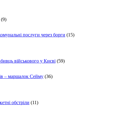
(9)
комунальні послуги через борги
(15)
вбивць військового у Києві
(59)
ів – маршалок Сейму
(36)
кетні обстріли
(11)