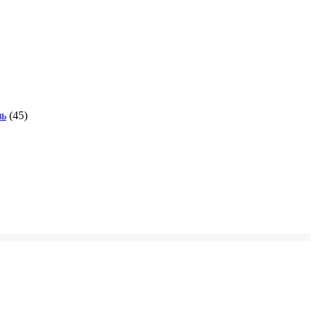
зь
(45)