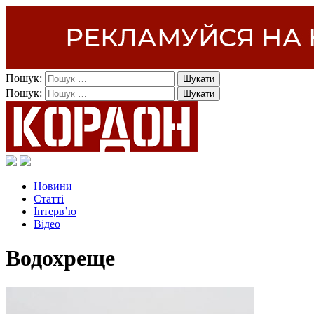
Пошук:
Пошук:
Новини
Статті
Інтерв’ю
Відео
Водохреще