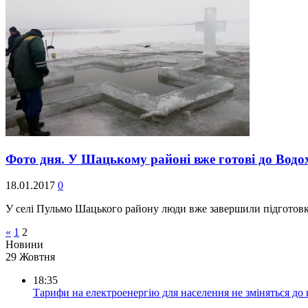
Фото дня. У Шацькому районі вже готові до Вод
18.01.2017
0
У селі Пульмо Шацького району люди вже завершили підготов
«
1
2
Новини
29 Жовтня
18:35
Тарифи на електроенергію для населення не зміняться до