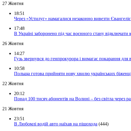
27 Жовтня
18:51
Через «Устилуг» намагалися незаконно вивезти Євангеліє
17:48
В Україні заборонено під час воєнного стану відключати 
26 Жовтня
14:27
Гузь звернувся до генпрокурора і вимагає покарання для 
10:58
Польща готова прийняти нову хвилю українських біженц
22 Жовтня
20:12
Понад 100 тисяч абонентів на Волині – без світла через ра
21 Жовтня
23:51
В Любомлі водій авто наїхав на пішохода
(444)