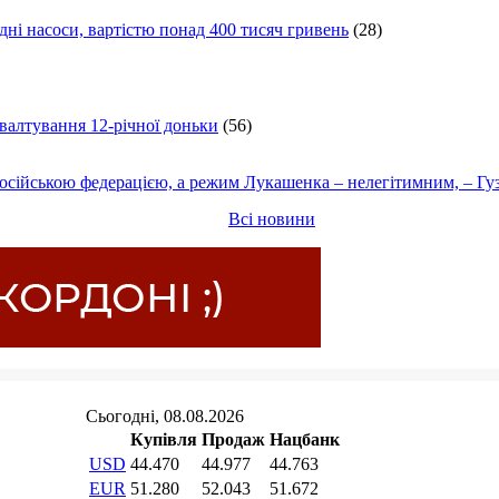
ні насоси, вартістю понад 400 тисяч гривень
(28)
ґвалтування 12-річної доньки
(56)
осійською федерацією, а режим Лукашенка – нелегітимним, – Гу
Всі новини