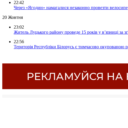
22:42
Через «Ягодин» намагалися незаконно провезти велосипед
20 Жовтня
23:02
Житель Луцького району проведе 15 років у в’язниці за з
22:56
Територія Республіки Білорусь є тимчасово окупованою р