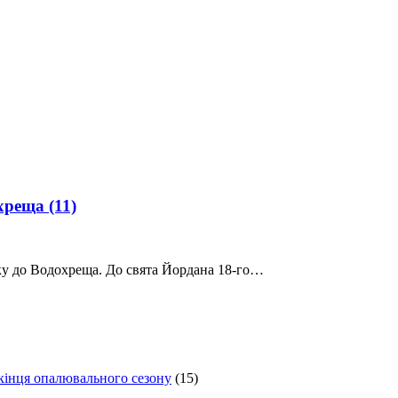
охреща
(11)
ку до Водохреща. До свята Йордана 18-го…
 кінця опалювального сезону
(15)