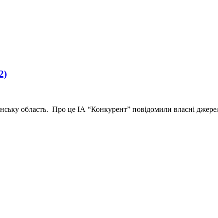
2)
нську область. Про це ІА “Конкурент” повідомили власні джер