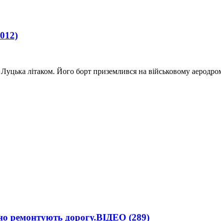
1012)
 Луцька літаком. Його борт приземлився на військовому аеродр
вно ремонтують дорогу.ВІДЕО
(289)