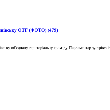
ишнівську ОТГ (ФОТО)
(479)
івську об’єднану територіальну громаду. Парламентар зустрівся 