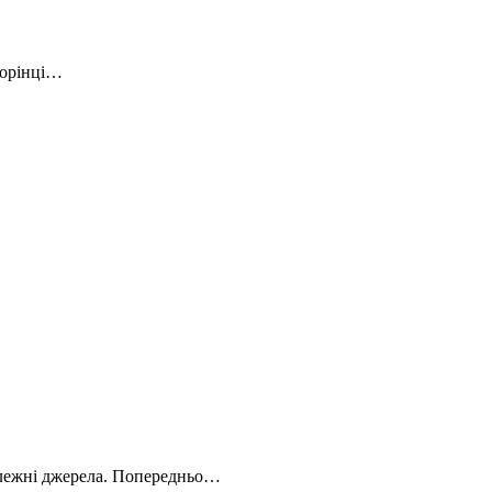
торінці…
алежні джерела. Попередньо…