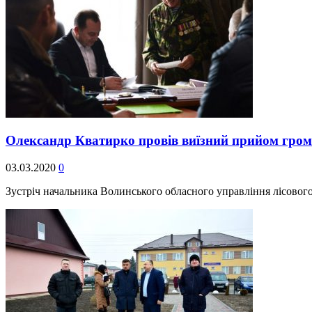
Олександр Кватирко провів виїзний прийом гро
03.03.2020
0
Зустріч начальника Волинського обласного управління лісовог