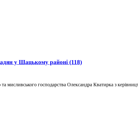
мадян у Шацькому районі
(118)
о та мисливського господарства Олександра Кватирка з керівни