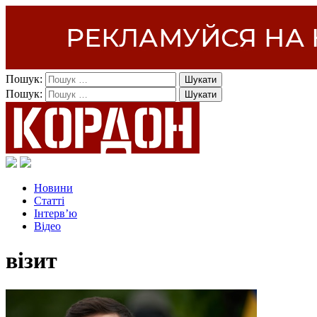
Пошук:
Пошук:
Новини
Статті
Інтерв’ю
Відео
візит