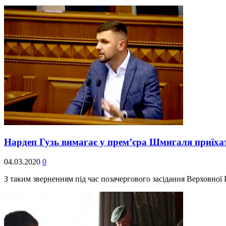
Нардеп Гузь вимагає у прем’єра Шмигаля приїх
04.03.2020
0
З таким зверненням під час позачергового засідання Верховної 