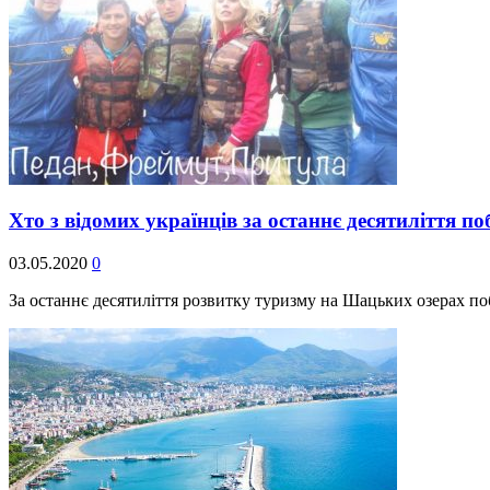
Хто з відомих українців за останнє десятиліття
03.05.2020
0
За останнє десятиліття розвитку туризму на Шацьких озерах поб