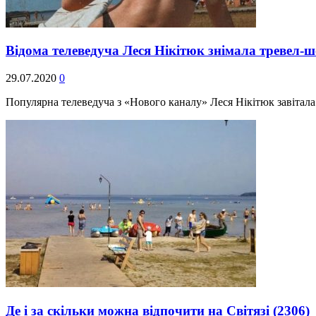
Відома телеведуча Леся Нікітюк знімала тревел-
29.07.2020
0
Популярна телеведуча з «Нового каналу» Леся Нікітюк завітала
Де і за скільки можна відпочити на Світязі
(2306)