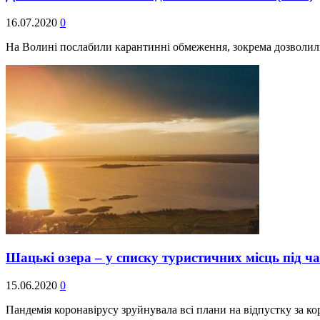
16.07.2020
0
На Волині послабили карантинні обмеження, зокрема дозволил
Шацькі озера – у списку туристичних місць під ч
15.06.2020
0
Пандемія коронавірусу зруйнувала всі плани на відпустку за к