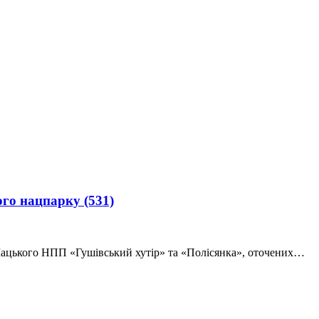
ого нацпарку
(531)
Шацького НПП «Гушівський хутір» та «Полісянка», оточених…