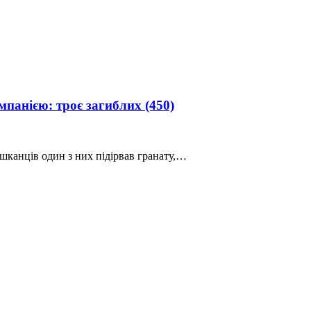
омпанією: троє загиблих
(450)
ешканців один з них підірвав гранату,…