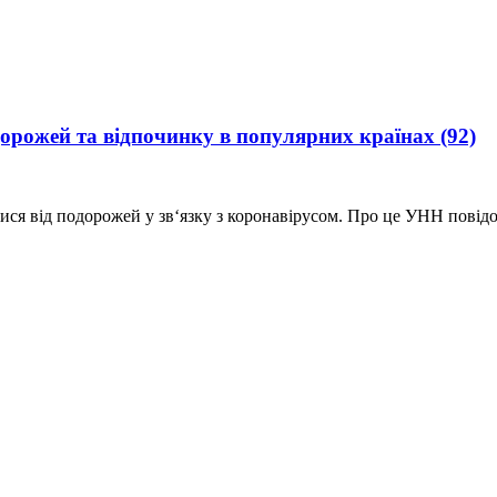
одорожей та відпочинку в популярних країнах
(92)
тися від подорожей у зв‘язку з коронавірусом. Про це УНН пові