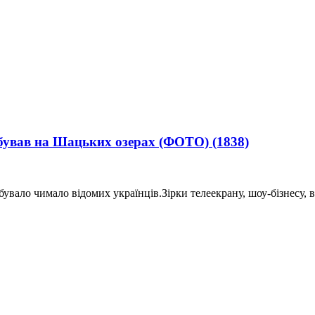
 побував на Шацьких озерах (ФОТО)
(1838)
увало чимало відомих українців.Зірки телеекрану, шоу-бізнесу, в