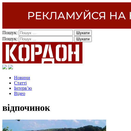
Пошук:
Пошук:
Новини
Статті
Інтерв’ю
Відео
відпочинок