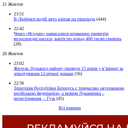
21 Жовтня
23:51
В Любомлі водій авто наїхав на пішохода
(444)
22:42
Через «Ягодин» намагалися незаконно провезти
велосипедні насоси, вартістю понад 400 тисяч гривень
(28)
20 Жовтня
23:02
Житель Луцького району проведе 15 років у в’язниці за
зґвалтування 12-річної доньки
(56)
22:56
Територія Республіки Білорусь є тимчасово окупованою
російською федерацією, а режим Лукашенка –
нелегітимним, – Гузь
(45)
Всі новини