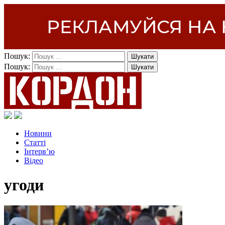
Пошук:
Пошук:
Новини
Статті
Інтерв’ю
Відео
угоди