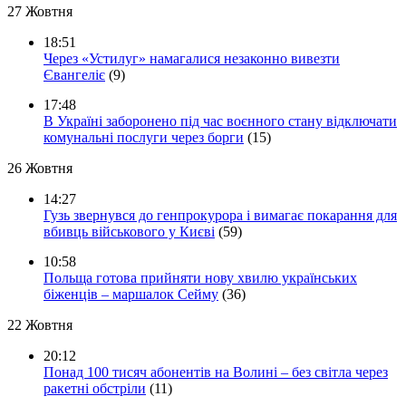
27 Жовтня
18:51
Через «Устилуг» намагалися незаконно вивезти
Євангеліє
(9)
17:48
В Україні заборонено під час воєнного стану відключати
комунальні послуги через борги
(15)
26 Жовтня
14:27
Гузь звернувся до генпрокурора і вимагає покарання для
вбивць військового у Києві
(59)
10:58
Польща готова прийняти нову хвилю українських
біженців – маршалок Сейму
(36)
22 Жовтня
20:12
Понад 100 тисяч абонентів на Волині – без світла через
ракетні обстріли
(11)