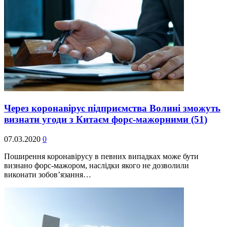
Через коронавірус підприємства Волині зможуть
визнати угоди з Китаєм форс-мажорними
(51)
07.03.2020
0
Поширення коронавірусу в певних випадках може бути
визнано форс-мажором, наслідки якого не дозволили
виконати зобов’язання…